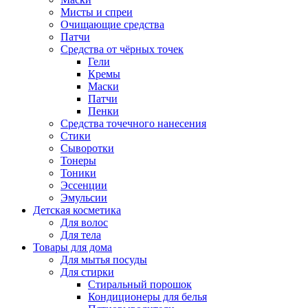
Мисты и спреи
Очищающие средства
Патчи
Средства от чёрных точек
Гели
Кремы
Маски
Патчи
Пенки
Средства точечного нанесения
Стики
Сыворотки
Тонеры
Тоники
Эссенции
Эмульсии
Детская косметика
Для волос
Для тела
Товары для дома
Для мытья посуды
Для стирки
Стиральный порошок
Кондиционеры для белья