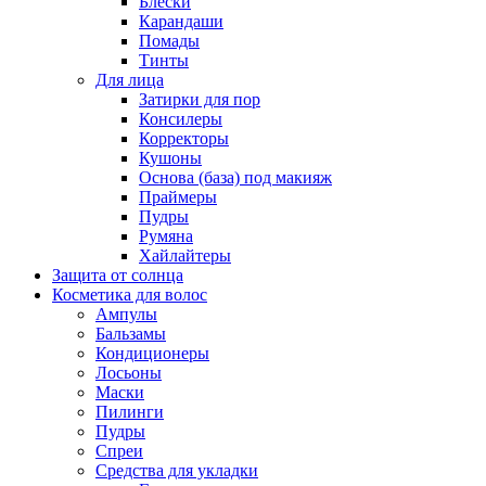
Блески
Карандаши
Помады
Тинты
Для лица
Затирки для пор
Консилеры
Корректоры
Кушоны
Основа (база) под макияж
Праймеры
Пудры
Румяна
Хайлайтеры
Защита от солнца
Косметика для волос
Ампулы
Бальзамы
Кондиционеры
Лосьоны
Маски
Пилинги
Пудры
Спреи
Средства для укладки