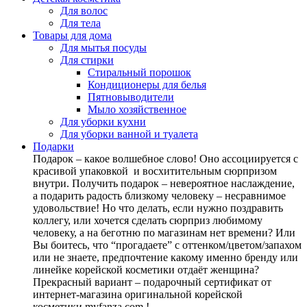
Для волос
Для тела
Товары для дома
Для мытья посуды
Для стирки
Стиральный порошок
Кондиционеры для белья
Пятновыводители
Мыло хозяйственное
Для уборки кухни
Для уборки ванной и туалета
Подарки
Подарок – какое волшебное слово! Оно ассоциируется с
красивой упаковкой и восхитительным сюрпризом
внутри. Получить подарок – невероятное наслаждение,
а подарить радость близкому человеку – несравнимое
удовольствие! Но что делать, если нужно поздравить
коллегу, или хочется сделать сюрприз любимому
человеку, а на беготню по магазинам нет времени? Или
Вы боитесь, что “прогадаете” с оттенком/цветом/запахом
или не знаете, предпочтение какому именно бренду или
линейке корейской косметики отдаёт женщина?
Прекрасный вариант – подарочный сертификат от
интернет-магазина оригинальной корейской
косметики myfanza.com !