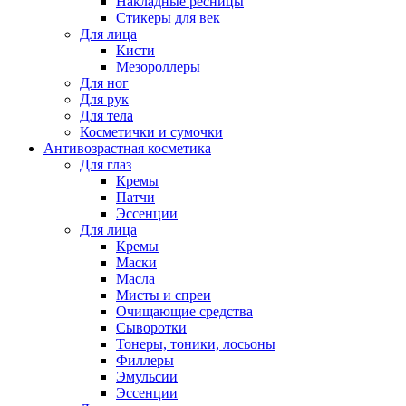
Накладные ресницы
Стикеры для век
Для лица
Кисти
Мезороллеры
Для ног
Для рук
Для тела
Косметички и сумочки
Антивозрастная косметика
Для глаз
Кремы
Патчи
Эссенции
Для лица
Кремы
Маски
Масла
Мисты и спреи
Очищающие средства
Сыворотки
Тонеры, тоники, лосьоны
Филлеры
Эмульсии
Эссенции