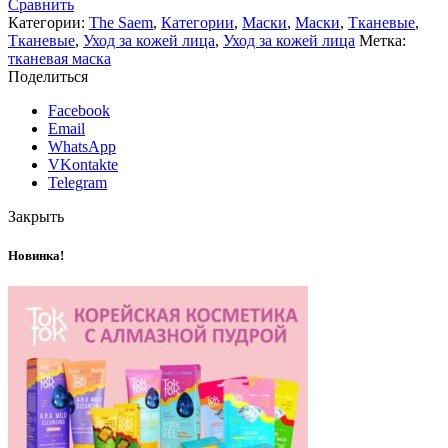
Сравнить
Категории:
The Saem
,
Категории
,
Маски
,
Маски
,
Тканевые
,
Тканевые
,
Уход за кожей лица
,
Уход за кожей лица
Метка:
тканевая маска
Поделиться
Facebook
Email
WhatsApp
VKontakte
Telegram
Закрыть
Новинка!