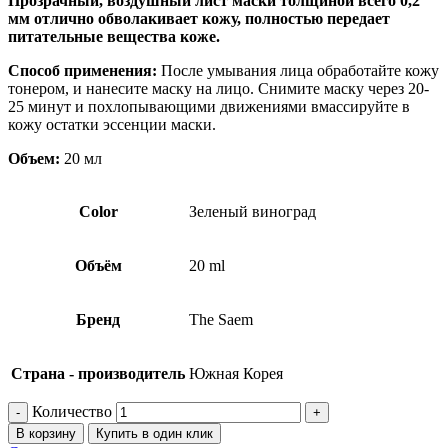
Прозрачный, воздушный лист маски толщиной всего 0,2
мм отлично обволакивает кожу, полностью передает
питательные вещества коже.
Способ применения:
После умывания лица обработайте кожу
тонером, и нанесите маску на лицо. Снимите маску через 20-
25 минут и похлопывающими движениями вмассируйте в
кожу остатки эссенции маски.
Объем:
20 мл
Color
Зеленый виноград
Объём
20 ml
Бренд
The Saem
Страна - производитель
Южная Корея
Количество
В корзину
Купить в один клик