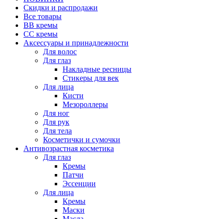
Скидки и распродажи
Все товары
BB кремы
CC кремы
Аксессуары и принадлежности
Для волос
Для глаз
Накладные ресницы
Стикеры для век
Для лица
Кисти
Мезороллеры
Для ног
Для рук
Для тела
Косметички и сумочки
Антивозрастная косметика
Для глаз
Кремы
Патчи
Эссенции
Для лица
Кремы
Маски
Масла