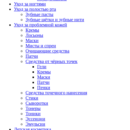
Уход за ногтями
Уход за полостью рта
Зубные пасты
Зубные щётки и зубные нити
Уход за проблемной кожей
Кремы
Лосьоны
Маски
Мисты и спреи
Очищающие средства
Патчи
Средства от чёрных точек
Гели
Кремы
Маски
Патчи
Пенки
Средства точечного нанесения
Стики
Сыворотки
Тонеры
Тоники
Эссенции
Эмульсии
Детская косметика