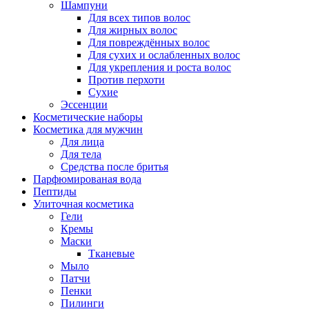
Шампуни
Для всех типов волос
Для жирных волос
Для повреждённых волос
Для сухих и ослабленных волос
Для укрепления и роста волос
Против перхоти
Сухие
Эссенции
Косметические наборы
Косметика для мужчин
Для лица
Для тела
Средства после бритья
Парфюмированая вода
Пептиды
Улиточная косметика
Гели
Кремы
Маски
Тканевые
Мыло
Патчи
Пенки
Пилинги