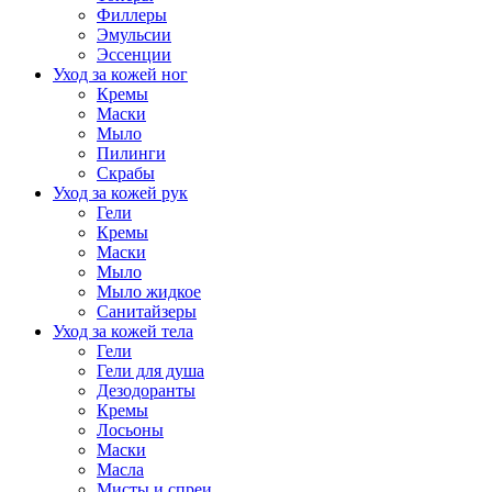
Филлеры
Эмульсии
Эссенции
Уход за кожей ног
Кремы
Маски
Мыло
Пилинги
Скрабы
Уход за кожей рук
Гели
Кремы
Маски
Мыло
Мыло жидкое
Санитайзеры
Уход за кожей тела
Гели
Гели для душа
Дезодоранты
Кремы
Лосьоны
Маски
Масла
Мисты и спреи