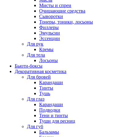
Мисты и спреи
Очищающие средства
Сыворотки
Тонеры, тоники, лосьоны
Филлеры
Эмульсии
Эссенции
Для рук
Кремы
Для тела
Лосьоны
Бьюти-боксы
Декоративная косметика
Для бровей
Карандаши
Тинты
Тушь
Для глаз
Карандаши
Подводки
Тени и тинты
Туши для ресниц
Для губ
Бальзамы