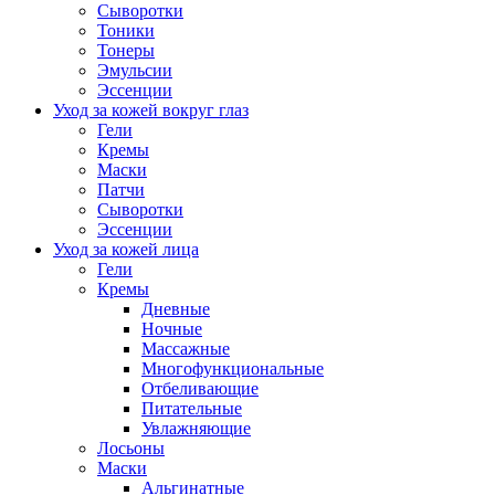
Сыворотки
Тоники
Тонеры
Эмульсии
Эссенции
Уход за кожей вокруг глаз
Гели
Кремы
Маски
Патчи
Сыворотки
Эссенции
Уход за кожей лица
Гели
Кремы
Дневные
Ночные
Массажные
Многофункциональные
Отбеливающие
Питательные
Увлажняющие
Лосьоны
Маски
Альгинатные