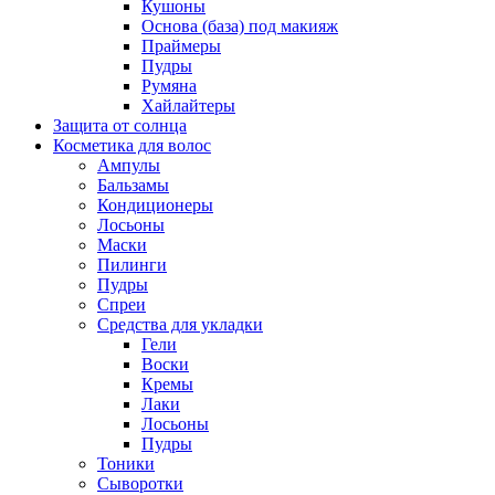
Кушоны
Основа (база) под макияж
Праймеры
Пудры
Румяна
Хайлайтеры
Защита от солнца
Косметика для волос
Ампулы
Бальзамы
Кондиционеры
Лосьоны
Маски
Пилинги
Пудры
Спреи
Средства для укладки
Гели
Воски
Кремы
Лаки
Лосьоны
Пудры
Тоники
Сыворотки