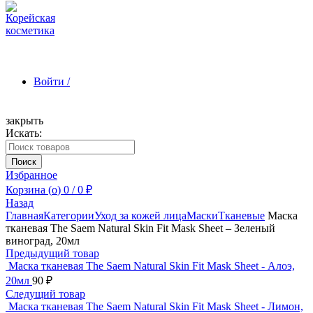
Войти /
закрыть
Искать:
Зарегистрироваться
Поиск
Избранное
Корзина (
o
)
0
/
0
₽
Назад
Главная
Категории
Уход за кожей лица
Маски
Тканевые
Маска
тканевая The Saem Natural Skin Fit Mask Sheet – Зеленый
виноград, 20мл
Предыдущий товар
Маска тканевая The Saem Natural Skin Fit Mask Sheet - Алоэ,
20мл
90
₽
Следущий товар
Маска тканевая The Saem Natural Skin Fit Mask Sheet - Лимон,