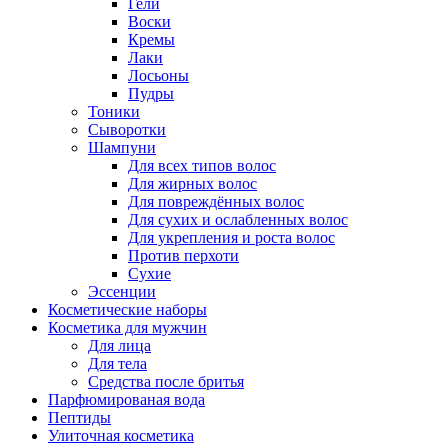
Гели
Воски
Кремы
Лаки
Лосьоны
Пудры
Тоники
Сыворотки
Шампуни
Для всех типов волос
Для жирных волос
Для повреждённых волос
Для сухих и ослабленных волос
Для укрепления и роста волос
Против перхоти
Сухие
Эссенции
Косметические наборы
Косметика для мужчин
Для лица
Для тела
Средства после бритья
Парфюмированая вода
Пептиды
Улиточная косметика