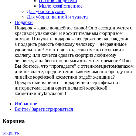
Пятновыводители
Мыло хозяйственное
Для уборки кухни
Для уборки ванной и туалета
Подарки
Подарок – какое волшебное слово! Оно ассоциируется с
красивой упаковкой и восхитительным сюрпризом
внутри. Получить подарок – невероятное наслаждение,
а подарить радость близкому человеку – несравнимое
удовольствие! Но что делать, если нужно поздравить
коллегу, или хочется сделать сюрприз любимому
человеку, а на беготню по магазинам нет времени? Или
Вы боитесь, что “прогадаете” с оттенком/цветом/запахом
или не знаете, предпочтение какому именно бренду или
линейке корейской косметики отдаёт женщина?
Прекрасный вариант – подарочный сертификат от
интернет-магазина оригинальной корейской
косметики myfanza.com !
Избранное
Войти / Зарегистрироваться
Корзина
закрыть