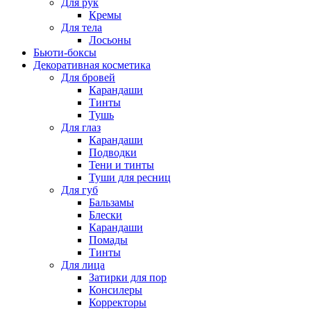
Для рук
Кремы
Для тела
Лосьоны
Бьюти-боксы
Декоративная косметика
Для бровей
Карандаши
Тинты
Тушь
Для глаз
Карандаши
Подводки
Тени и тинты
Туши для ресниц
Для губ
Бальзамы
Блески
Карандаши
Помады
Тинты
Для лица
Затирки для пор
Консилеры
Корректоры