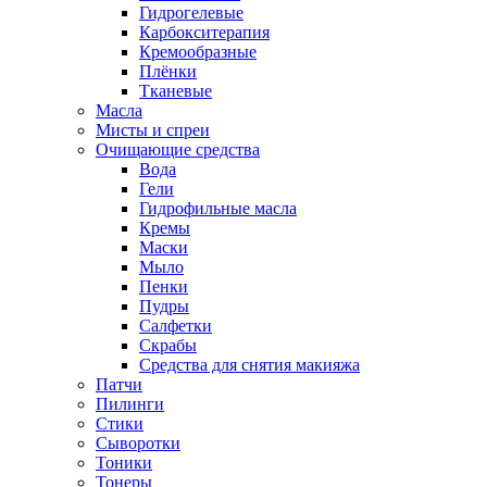
Гидрогелевые
Карбокситерапия
Кремообразные
Плёнки
Тканевые
Масла
Мисты и спреи
Очищающие средства
Вода
Гели
Гидрофильные масла
Кремы
Маски
Мыло
Пенки
Пудры
Салфетки
Скрабы
Средства для снятия макияжа
Патчи
Пилинги
Стики
Сыворотки
Тоники
Тонеры