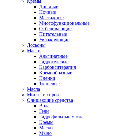
Кремы
Дневные
Ночные
Массажные
Многофункциональные
Отбеливающие
Питательные
Увлажняющие
Лосьоны
Маски
Альгинатные
Гидрогелевые
Карбокситерапия
Кремообразные
Плёнки
Тканевые
Масла
Мисты и спреи
Очищающие средства
Вода
Гели
Гидрофильные масла
Кремы
Маски
Мыло