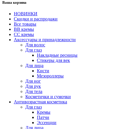
Ваша корзина
НОВИНКИ
Скидки и распродажи
Все товары
BB кремы
CC кремы
Аксессуары и принадлежности
Для волос
Для глаз
Накладные ресницы
Стикеры для век
Для лица
Кисти
Мезороллеры
Для ног
Для рук
Для тела
Косметички и сумочки
Антивозрастная косметика
Для глаз
Кремы
Патчи
Эссенции
Для лица