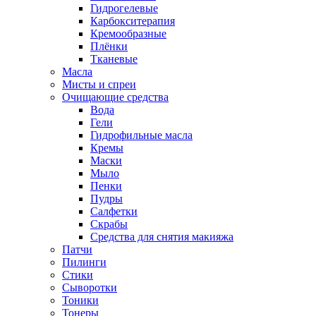
Гидрогелевые
Карбокситерапия
Кремообразные
Плёнки
Тканевые
Масла
Мисты и спреи
Очищающие средства
Вода
Гели
Гидрофильные масла
Кремы
Маски
Мыло
Пенки
Пудры
Салфетки
Скрабы
Средства для снятия макияжа
Патчи
Пилинги
Стики
Сыворотки
Тоники
Тонеры