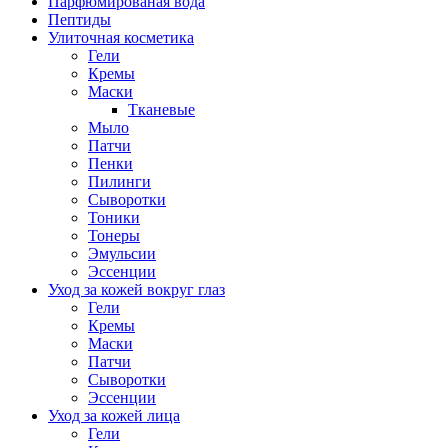
Парфюмированая вода
Пептиды
Улиточная косметика
Гели
Кремы
Маски
Тканевые
Мыло
Патчи
Пенки
Пилинги
Сыворотки
Тоники
Тонеры
Эмульсии
Эссенции
Уход за кожей вокруг глаз
Гели
Кремы
Маски
Патчи
Сыворотки
Эссенции
Уход за кожей лица
Гели