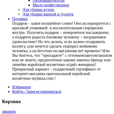
Пятновыводители
Мыло хозяйственное
Для уборки кухни
Для уборки ванной и туалета
Подарки
Подарок – какое волшебное слово! Оно ассоциируется с
красивой упаковкой и восхитительным сюрпризом
внутри. Получить подарок – невероятное наслаждение,
а подарить радость близкому человеку – несравнимое
удовольствие! Но что делать, если нужно поздравить
коллегу, или хочется сделать сюрприз любимому
человеку, а на беготню по магазинам нет времени? Или
Вы боитесь, что “прогадаете” с оттенком/цветом/запахом
или не знаете, предпочтение какому именно бренду или
линейке корейской косметики отдаёт женщина?
Прекрасный вариант – подарочный сертификат от
интернет-магазина оригинальной корейской
косметики myfanza.com !
Избранное
Войти / Зарегистрироваться
Корзина
закрыть