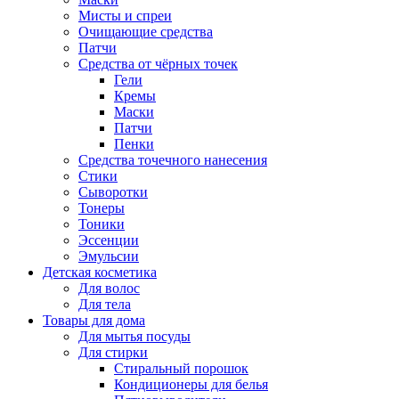
Мисты и спреи
Очищающие средства
Патчи
Средства от чёрных точек
Гели
Кремы
Маски
Патчи
Пенки
Средства точечного нанесения
Стики
Сыворотки
Тонеры
Тоники
Эссенции
Эмульсии
Детская косметика
Для волос
Для тела
Товары для дома
Для мытья посуды
Для стирки
Стиральный порошок
Кондиционеры для белья