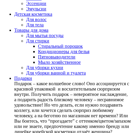
Эссенции
Эмульсии
Детская косметика
Для волос
Для тела
Товары для дома
Для мытья посуды
Для стирки
Стиральный порошок
Кондиционеры для белья
Пятновыводители
Мыло хозяйственное
Для уборки кухни
Для уборки ванной и туалета
Подарки
Подарок – какое волшебное слово! Оно ассоциируется с
красивой упаковкой и восхитительным сюрпризом
внутри. Получить подарок – невероятное наслаждение,
а подарить радость близкому человеку – несравнимое
удовольствие! Но что делать, если нужно поздравить
коллегу, или хочется сделать сюрприз любимому
человеку, а на беготню по магазинам нет времени? Или
Вы боитесь, что “прогадаете” с оттенком/цветом/запахом
или не знаете, предпочтение какому именно бренду или
линейке корейской косметики отдаёт женщина?