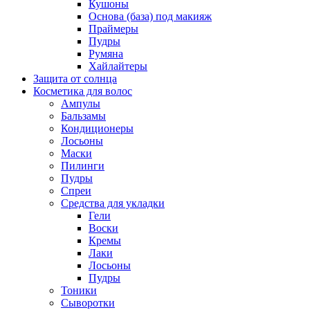
Кушоны
Основа (база) под макияж
Праймеры
Пудры
Румяна
Хайлайтеры
Защита от солнца
Косметика для волос
Ампулы
Бальзамы
Кондиционеры
Лосьоны
Маски
Пилинги
Пудры
Спреи
Средства для укладки
Гели
Воски
Кремы
Лаки
Лосьоны
Пудры
Тоники
Сыворотки