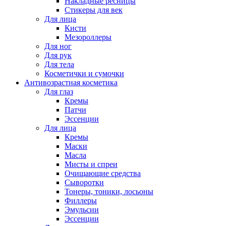
Накладные ресницы
Стикеры для век
Для лица
Кисти
Мезороллеры
Для ног
Для рук
Для тела
Косметички и сумочки
Антивозрастная косметика
Для глаз
Кремы
Патчи
Эссенции
Для лица
Кремы
Маски
Масла
Мисты и спреи
Очищающие средства
Сыворотки
Тонеры, тоники, лосьоны
Филлеры
Эмульсии
Эссенции