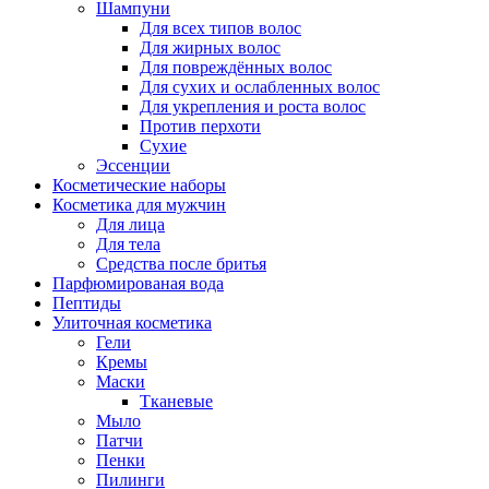
Шампуни
Для всех типов волос
Для жирных волос
Для повреждённых волос
Для сухих и ослабленных волос
Для укрепления и роста волос
Против перхоти
Сухие
Эссенции
Косметические наборы
Косметика для мужчин
Для лица
Для тела
Средства после бритья
Парфюмированая вода
Пептиды
Улиточная косметика
Гели
Кремы
Маски
Тканевые
Мыло
Патчи
Пенки
Пилинги