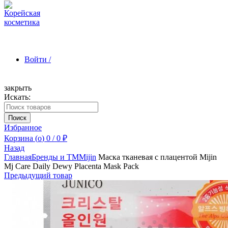
Войти /
закрыть
Искать:
Зарегистрироваться
Поиск
Избранное
Корзина (
o
)
0
/
0
₽
Назад
Главная
Бренды и ТМ
Mijin
Маска тканевая с плацентой Mijin
Mj Care Daily Dewy Placenta Mask Pack
Предыдущий товар