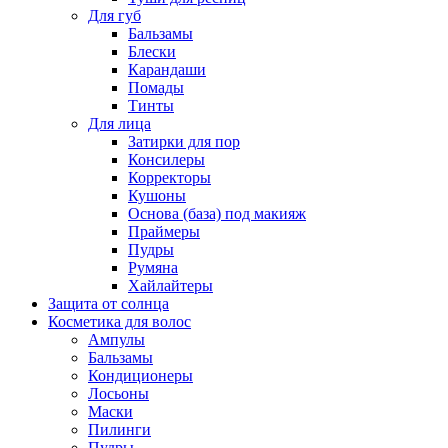
Для губ
Бальзамы
Блески
Карандаши
Помады
Тинты
Для лица
Затирки для пор
Консилеры
Корректоры
Кушоны
Основа (база) под макияж
Праймеры
Пудры
Румяна
Хайлайтеры
Защита от солнца
Косметика для волос
Ампулы
Бальзамы
Кондиционеры
Лосьоны
Маски
Пилинги
Пудры