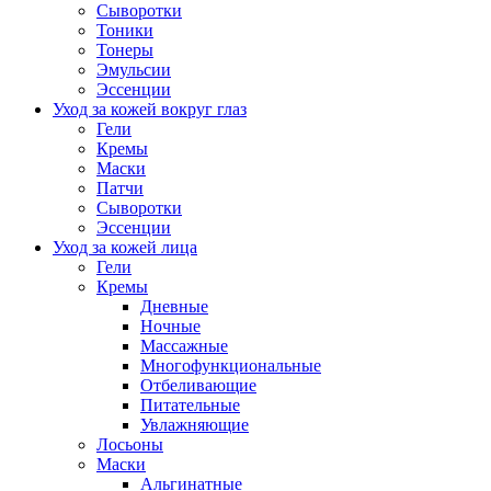
Сыворотки
Тоники
Тонеры
Эмульсии
Эссенции
Уход за кожей вокруг глаз
Гели
Кремы
Маски
Патчи
Сыворотки
Эссенции
Уход за кожей лица
Гели
Кремы
Дневные
Ночные
Массажные
Многофункциональные
Отбеливающие
Питательные
Увлажняющие
Лосьоны
Маски
Альгинатные