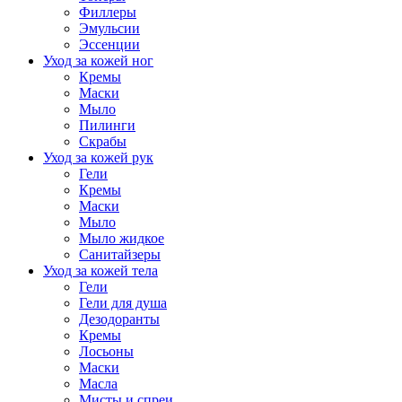
Филлеры
Эмульсии
Эссенции
Уход за кожей ног
Кремы
Маски
Мыло
Пилинги
Скрабы
Уход за кожей рук
Гели
Кремы
Маски
Мыло
Мыло жидкое
Санитайзеры
Уход за кожей тела
Гели
Гели для душа
Дезодоранты
Кремы
Лосьоны
Маски
Масла
Мисты и спреи