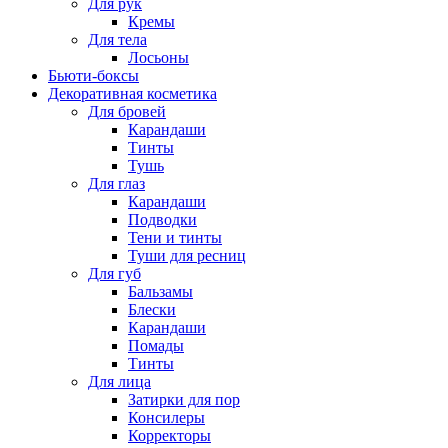
Для рук
Кремы
Для тела
Лосьоны
Бьюти-боксы
Декоративная косметика
Для бровей
Карандаши
Тинты
Тушь
Для глаз
Карандаши
Подводки
Тени и тинты
Туши для ресниц
Для губ
Бальзамы
Блески
Карандаши
Помады
Тинты
Для лица
Затирки для пор
Консилеры
Корректоры