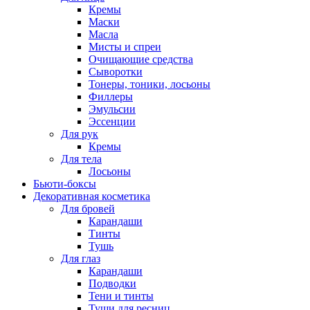
Кремы
Маски
Масла
Мисты и спреи
Очищающие средства
Сыворотки
Тонеры, тоники, лосьоны
Филлеры
Эмульсии
Эссенции
Для рук
Кремы
Для тела
Лосьоны
Бьюти-боксы
Декоративная косметика
Для бровей
Карандаши
Тинты
Тушь
Для глаз
Карандаши
Подводки
Тени и тинты
Туши для ресниц