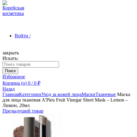
Войти /
закрыть
Искать:
Зарегистрироваться
Поиск
Избранное
Корзина (
o
)
0
/
0
₽
Назад
Главная
Категории
Уход за кожей лица
Маски
Тканевые
Маска
для лица тканевая A’Pieu Fruit Vinegar Sheet Mask – Lemon –
Лимон, 20мл
Предыдущий товар