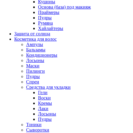
Кушоны
Основа (база) под макияж
Праймеры
Пудры
Румяна
Хайлайтеры
Защита от солнца
Косметика для волос
Ампулы
Бальзамы
Кондиционеры
Лосьоны
Маски
Пилинги
Пудры
Спреи
Средства для укладки
Гели
Воски
Кремы
Лаки
Лосьоны
Пудры
Тоники
Сыворотки