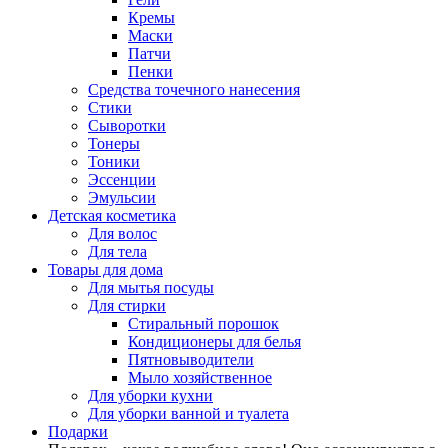
Кремы
Маски
Патчи
Пенки
Средства точечного нанесения
Стики
Сыворотки
Тонеры
Тоники
Эссенции
Эмульсии
Детская косметика
Для волос
Для тела
Товары для дома
Для мытья посуды
Для стирки
Стиральный порошок
Кондиционеры для белья
Пятновыводители
Мыло хозяйственное
Для уборки кухни
Для уборки ванной и туалета
Подарки