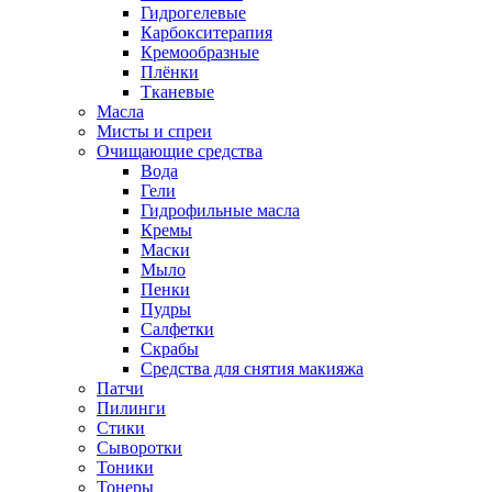
Гидрогелевые
Карбокситерапия
Кремообразные
Плёнки
Тканевые
Масла
Мисты и спреи
Очищающие средства
Вода
Гели
Гидрофильные масла
Кремы
Маски
Мыло
Пенки
Пудры
Салфетки
Скрабы
Средства для снятия макияжа
Патчи
Пилинги
Стики
Сыворотки
Тоники
Тонеры