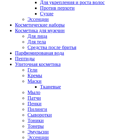
Для укрепления и роста волос
Против перхоти
Сухие
Эссенции
Косметические наборы
Косметика для мужчин
Для лица
Для тела
Средства после бритья
Парфюмированая вода
Пептиды
Улиточная косметика
Гели
Кремы
Маски
Тканевые
Мыло
Патчи
Пенки
Пилинги
Сыворотки
Тоники
Тонеры
Эмульсии
Эссенции