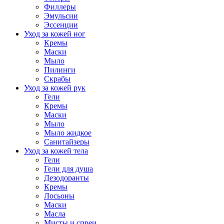
Филлеры
Эмульсии
Эссенции
Уход за кожей ног
Кремы
Маски
Мыло
Пилинги
Скрабы
Уход за кожей рук
Гели
Кремы
Маски
Мыло
Мыло жидкое
Санитайзеры
Уход за кожей тела
Гели
Гели для душа
Дезодоранты
Кремы
Лосьоны
Маски
Масла
Мисты и спреи