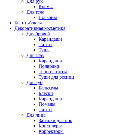
Для рук
Кремы
Для тела
Лосьоны
Бьюти-боксы
Декоративная косметика
Для бровей
Карандаши
Тинты
Тушь
Для глаз
Карандаши
Подводки
Тени и тинты
Туши для ресниц
Для губ
Бальзамы
Блески
Карандаши
Помады
Тинты
Для лица
Затирки для пор
Консилеры
Корректоры