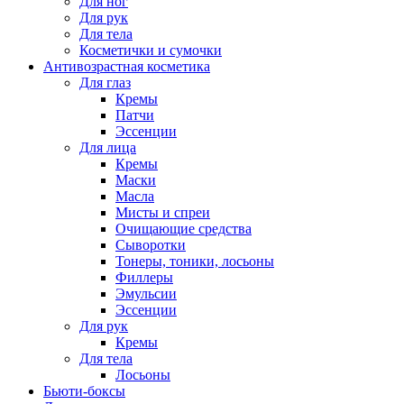
Для ног
Для рук
Для тела
Косметички и сумочки
Антивозрастная косметика
Для глаз
Кремы
Патчи
Эссенции
Для лица
Кремы
Маски
Масла
Мисты и спреи
Очищающие средства
Сыворотки
Тонеры, тоники, лосьоны
Филлеры
Эмульсии
Эссенции
Для рук
Кремы
Для тела
Лосьоны
Бьюти-боксы