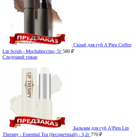
Скраб для губ A'Pieu Coffee
Lip Scrub - Mochalipccino, 5г
580
₽
Следущий товар
Бальзам для губ A'Pieu Lip
Therapy - Essential Tea (бесцветный) - 3,2г
770
₽