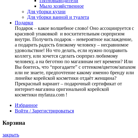
Пятновыводители
Мыло хозяйственное
Для уборки кухни
Для уборки ванной и туалета
Подарки
Подарок – какое волшебное слово! Оно ассоциируется с
красивой упаковкой и восхитительным сюрпризом
внутри. Получить подарок – невероятное наслаждение,
а подарить радость близкому человеку – несравнимое
удовольствие! Но что делать, если нужно поздравить
коллегу, или хочется сделать сюрприз любимому
человеку, а на беготню по магазинам нет времени? Или
Вы боитесь, что “прогадаете” с оттенком/цветом/запахом
или не знаете, предпочтение какому именно бренду или
линейке корейской косметики отдаёт женщина?
Прекрасный вариант – подарочный сертификат от
интернет-магазина оригинальной корейской
косметики myfanza.com !
Избранное
Войти / Зарегистрироваться
Корзина
закрыть