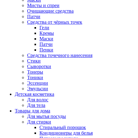
Мисты и спреи
Очищающие средства
Патчи
Средства от чёрных точек
Гели
Кремы
Маски
Патчи
Пенки
Средства точечного нанесения
Стики
Сыворотки
Тонеры
Тоники
Эссенции
Эмульсии
Детская косметика
Для волос
Для тела
Товары для дома
Для мытья посуды
Для стирки
Стиральный порошок
Кондиционеры для белья