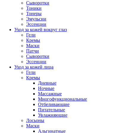
Сыворотки
Тоники
Тонеры
Эмульсии
Эссенции
Уход за кожей вокруг глаз
Гели
Кремы
Маски
Патчи
Сыворотки
Эссенции
Уход за кожей лица
Гели
Кремы
Дневные
Ночные
Массажные
Многофункциональные
Отбеливающие
Питательные
Увлажняющие
Лосьоны
Маски
Альгинатные