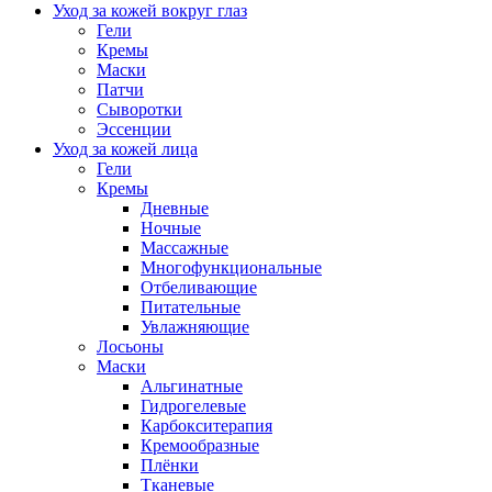
Уход за кожей вокруг глаз
Гели
Кремы
Маски
Патчи
Сыворотки
Эссенции
Уход за кожей лица
Гели
Кремы
Дневные
Ночные
Массажные
Многофункциональные
Отбеливающие
Питательные
Увлажняющие
Лосьоны
Маски
Альгинатные
Гидрогелевые
Карбокситерапия
Кремообразные
Плёнки
Тканевые