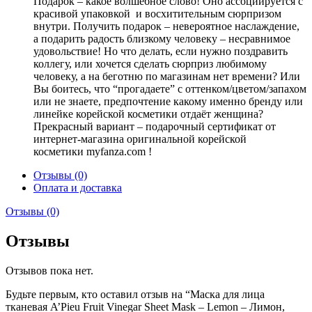
Подарок – какое волшебное слово! Оно ассоциируется с
красивой упаковкой и восхитительным сюрпризом
внутри. Получить подарок – невероятное наслаждение,
а подарить радость близкому человеку – несравнимое
удовольствие! Но что делать, если нужно поздравить
коллегу, или хочется сделать сюрприз любимому
человеку, а на беготню по магазинам нет времени? Или
Вы боитесь, что “прогадаете” с оттенком/цветом/запахом
или не знаете, предпочтение какому именно бренду или
линейке корейской косметики отдаёт женщина?
Прекрасный вариант – подарочный сертификат от
интернет-магазина оригинальной корейской
косметики myfanza.com !
Отзывы (0)
Оплата и доставка
Отзывы (0)
Отзывы
Отзывов пока нет.
Будьте первым, кто оставил отзыв на “Маска для лица
тканевая A’Pieu Fruit Vinegar Sheet Mask – Lemon – Лимон,