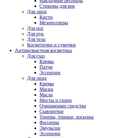
Накладные ресницы
Стикеры для век
Для лица
Кисти
Мезороллеры
Для ног
Для рук
Для тела
Косметички и сумочки
Антивозрастная косметика
Для глаз
Кремы
Патчи
Эссенции
Для лица
Кремы
Маски
Масла
Мисты и спреи
Очищающие средства
Сыворотки
Тонеры, тоники, лосьоны
Филлеры
Эмульсии
Эссенции