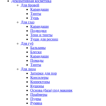
Декоративная косметика
Для бровей
Карандаши
Тинты
Тушь
Для глаз
Карандаши
Подводки
Тени и тинты
Туши для ресниц
Для губ
Бальзамы
Блески
Карандаши
Помады
Тинты
Для лица
Затирки для пор
Консилеры
Корректоры
Кушоны
Основа (база) под макияж
Праймеры
Пудры
Румяна