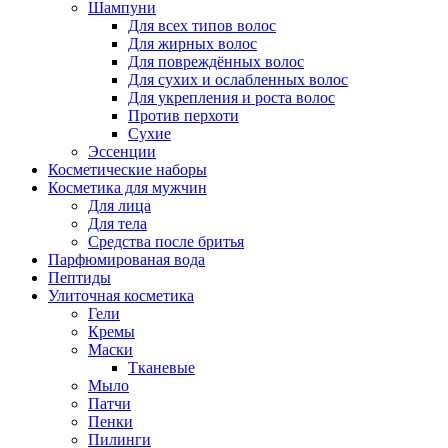
Шампуни
Для всех типов волос
Для жирных волос
Для повреждённых волос
Для сухих и ослабленных волос
Для укрепления и роста волос
Против перхоти
Сухие
Эссенции
Косметические наборы
Косметика для мужчин
Для лица
Для тела
Средства после бритья
Парфюмированая вода
Пептиды
Улиточная косметика
Гели
Кремы
Маски
Тканевые
Мыло
Патчи
Пенки
Пилинги