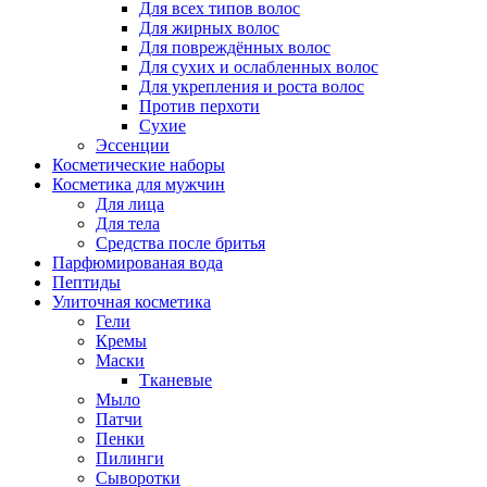
Для всех типов волос
Для жирных волос
Для повреждённых волос
Для сухих и ослабленных волос
Для укрепления и роста волос
Против перхоти
Сухие
Эссенции
Косметические наборы
Косметика для мужчин
Для лица
Для тела
Средства после бритья
Парфюмированая вода
Пептиды
Улиточная косметика
Гели
Кремы
Маски
Тканевые
Мыло
Патчи
Пенки
Пилинги
Сыворотки