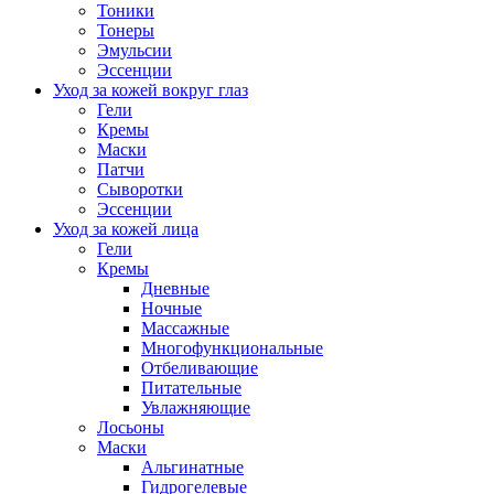
Тоники
Тонеры
Эмульсии
Эссенции
Уход за кожей вокруг глаз
Гели
Кремы
Маски
Патчи
Сыворотки
Эссенции
Уход за кожей лица
Гели
Кремы
Дневные
Ночные
Массажные
Многофункциональные
Отбеливающие
Питательные
Увлажняющие
Лосьоны
Маски
Альгинатные
Гидрогелевые