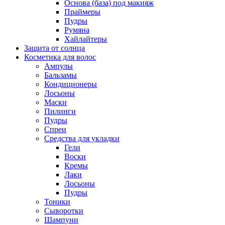
Основа (база) под макияж
Праймеры
Пудры
Румяна
Хайлайтеры
Защита от солнца
Косметика для волос
Ампулы
Бальзамы
Кондиционеры
Лосьоны
Маски
Пилинги
Пудры
Спреи
Средства для укладки
Гели
Воски
Кремы
Лаки
Лосьоны
Пудры
Тоники
Сыворотки
Шампуни