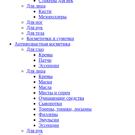
Стикеры для век
Для лица
Кисти
Мезороллеры
Для ног
Для рук
Для тела
Косметички и сумочки
Антивозрастная косметика
Для глаз
Кремы
Патчи
Эссенции
Для лица
Кремы
Маски
Масла
Мисты и спреи
Очищающие средства
Сыворотки
Тонеры, тоники, лосьоны
Филлеры
Эмульсии
Эссенции
Для рук