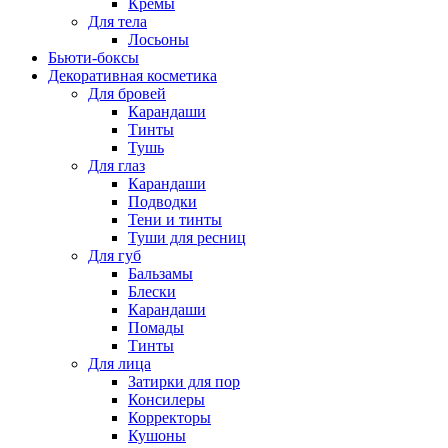
Кремы
Для тела
Лосьоны
Бьюти-боксы
Декоративная косметика
Для бровей
Карандаши
Тинты
Тушь
Для глаз
Карандаши
Подводки
Тени и тинты
Туши для ресниц
Для губ
Бальзамы
Блески
Карандаши
Помады
Тинты
Для лица
Затирки для пор
Консилеры
Корректоры
Кушоны