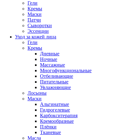
Гели
Кремы
Маски
Патчи
Сыворотки
Эссенции
Уход за кожей лица
Гели
Кремы
Дневные
Ночные
Массажные
Многофункциональные
Отбеливающие
Питательные
Увлажняющие
Лосьоны
Маски
Альгинатные
Гидрогелевые
Карбокситерапия
Кремообразные
Плёнки
Тканевые
Масла