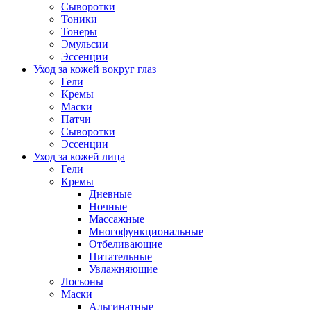
Сыворотки
Тоники
Тонеры
Эмульсии
Эссенции
Уход за кожей вокруг глаз
Гели
Кремы
Маски
Патчи
Сыворотки
Эссенции
Уход за кожей лица
Гели
Кремы
Дневные
Ночные
Массажные
Многофункциональные
Отбеливающие
Питательные
Увлажняющие
Лосьоны
Маски
Альгинатные