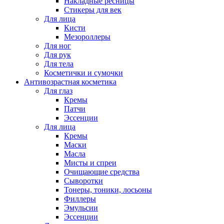
Накладные ресницы
Стикеры для век
Для лица
Кисти
Мезороллеры
Для ног
Для рук
Для тела
Косметички и сумочки
Антивозрастная косметика
Для глаз
Кремы
Патчи
Эссенции
Для лица
Кремы
Маски
Масла
Мисты и спреи
Очищающие средства
Сыворотки
Тонеры, тоники, лосьоны
Филлеры
Эмульсии
Эссенции