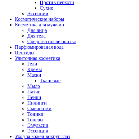
Против перхоти
Сухие
Эссенции
Косметические наборы
Косметика для мужчин
Для лица
Для тела
Средства после бритья
Парфюмированая вода
Пептиды
Улиточная косметика
Гели
Кремы
Маски
Тканевые
Мыло
Патчи
Пенки
Пилинги
Сыворотки
Тоники
Тонеры
Эмульсии
Эссенции
Уход за кожей вокруг глаз