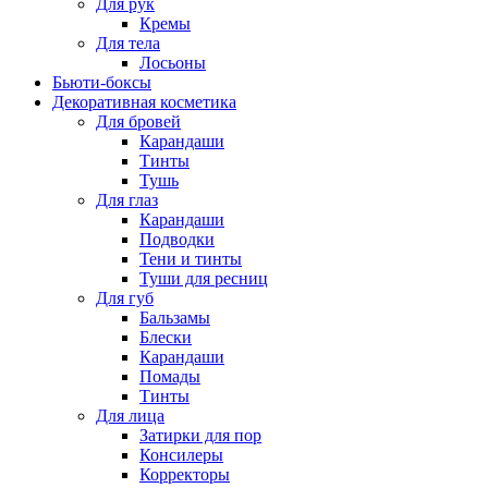
Для рук
Кремы
Для тела
Лосьоны
Бьюти-боксы
Декоративная косметика
Для бровей
Карандаши
Тинты
Тушь
Для глаз
Карандаши
Подводки
Тени и тинты
Туши для ресниц
Для губ
Бальзамы
Блески
Карандаши
Помады
Тинты
Для лица
Затирки для пор
Консилеры
Корректоры