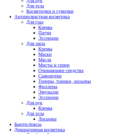
Для рук
Для тела
Косметички и сумочки
Антивозрастная косметика
Для глаз
Кремы
Патчи
Эссенции
Для лица
Кремы
Маски
Масла
Мисты и спреи
Очищающие средства
Сыворотки
Тонеры, тоники, лосьоны
Филлеры
Эмульсии
Эссенции
Для рук
Кремы
Для тела
Лосьоны
Бьюти-боксы
Декоративная косметика