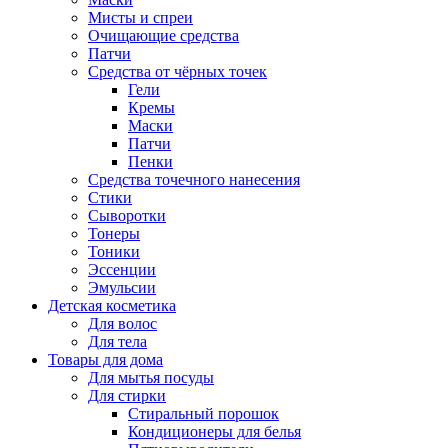
Мисты и спреи
Очищающие средства
Патчи
Средства от чёрных точек
Гели
Кремы
Маски
Патчи
Пенки
Средства точечного нанесения
Стики
Сыворотки
Тонеры
Тоники
Эссенции
Эмульсии
Детская косметика
Для волос
Для тела
Товары для дома
Для мытья посуды
Для стирки
Стиральный порошок
Кондиционеры для белья