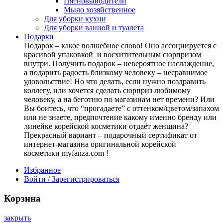
Пятновыводители
Мыло хозяйственное
Для уборки кухни
Для уборки ванной и туалета
Подарки
Подарок – какое волшебное слово! Оно ассоциируется с
красивой упаковкой и восхитительным сюрпризом
внутри. Получить подарок – невероятное наслаждение,
а подарить радость близкому человеку – несравнимое
удовольствие! Но что делать, если нужно поздравить
коллегу, или хочется сделать сюрприз любимому
человеку, а на беготню по магазинам нет времени? Или
Вы боитесь, что “прогадаете” с оттенком/цветом/запахом
или не знаете, предпочтение какому именно бренду или
линейке корейской косметики отдаёт женщина?
Прекрасный вариант – подарочный сертификат от
интернет-магазина оригинальной корейской
косметики myfanza.com !
Избранное
Войти / Зарегистрироваться
Корзина
закрыть