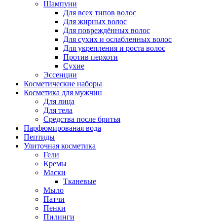
Шампуни
Для всех типов волос
Для жирных волос
Для повреждённых волос
Для сухих и ослабленных волос
Для укрепления и роста волос
Против перхоти
Сухие
Эссенции
Косметические наборы
Косметика для мужчин
Для лица
Для тела
Средства после бритья
Парфюмированая вода
Пептиды
Улиточная косметика
Гели
Кремы
Маски
Тканевые
Мыло
Патчи
Пенки
Пилинги