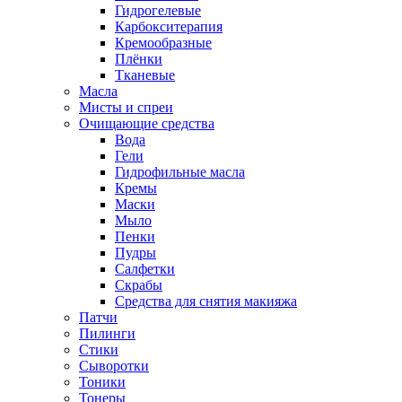
Гидрогелевые
Карбокситерапия
Кремообразные
Плёнки
Тканевые
Масла
Мисты и спреи
Очищающие средства
Вода
Гели
Гидрофильные масла
Кремы
Маски
Мыло
Пенки
Пудры
Салфетки
Скрабы
Средства для снятия макияжа
Патчи
Пилинги
Стики
Сыворотки
Тоники
Тонеры