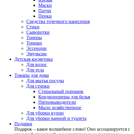
Маски
Патчи
Пенки
Средства точечного нанесения
Стики
Сыворотки
Тонеры
Тоники
Эссенции
Эмульсии
Детская косметика
Для волос
Для тела
Товары для дома
Для мытья посуды
Для стирки
Стиральный порошок
Кондиционеры для белья
Пятновыводители
Мыло хозяйственное
Для уборки кухни
Для уборки ванной и туалета
Подарки
Подарок – какое волшебное слово! Оно ассоциируется с