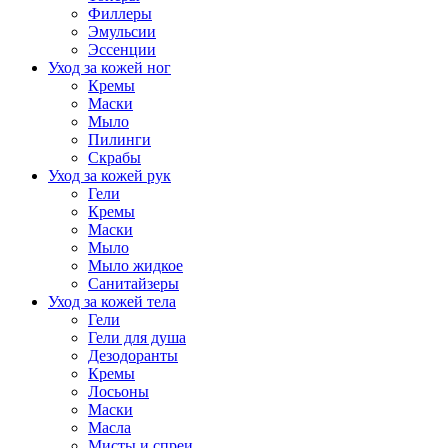
Филлеры
Эмульсии
Эссенции
Уход за кожей ног
Кремы
Маски
Мыло
Пилинги
Скрабы
Уход за кожей рук
Гели
Кремы
Маски
Мыло
Мыло жидкое
Санитайзеры
Уход за кожей тела
Гели
Гели для душа
Дезодоранты
Кремы
Лосьоны
Маски
Масла
Мисты и спреи