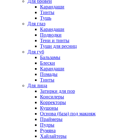
Для бровей
Карандаши
Тинты
Тушь
Для глаз
Карандаши
Подводки
Тени и тинты
Туши для ресниц
Для губ
Бальзамы
Блески
Карандаши
Помады
Тинты
Для лица
Затирки для пор
Консилеры
Корректоры
Кушоны
Основа (база) под макияж
Праймеры
Пудры
Румяна
Хайлайтеры