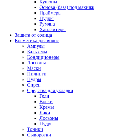
Кушоны
Основа (база) под макияж
Праймеры
Пудры
Румяна
Хайлайтеры
Защита от солнца
Косметика для волос
Ампулы
Бальзамы
Кондиционеры
Лосьоны
Маски
Пилинги
Пудры
Спреи
Средства для укладки
Гели
Воски
Кремы
Лаки
Лосьоны
Пудры
Тоники
Сыворотки