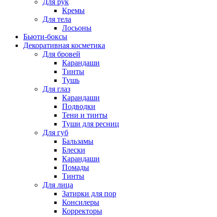
Для рук
Кремы
Для тела
Лосьоны
Бьюти-боксы
Декоративная косметика
Для бровей
Карандаши
Тинты
Тушь
Для глаз
Карандаши
Подводки
Тени и тинты
Туши для ресниц
Для губ
Бальзамы
Блески
Карандаши
Помады
Тинты
Для лица
Затирки для пор
Консилеры
Корректоры