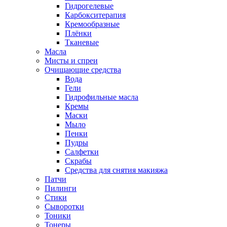
Гидрогелевые
Карбокситерапия
Кремообразные
Плёнки
Тканевые
Масла
Мисты и спреи
Очищающие средства
Вода
Гели
Гидрофильные масла
Кремы
Маски
Мыло
Пенки
Пудры
Салфетки
Скрабы
Средства для снятия макияжа
Патчи
Пилинги
Стики
Сыворотки
Тоники
Тонеры