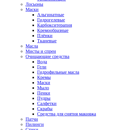
Лосьоны
Маски
Альгинатные
Гидрогелевые
Карбокситерапия
Кремообразные
Плёнки
Тканевые
Масла
Мисты и спреи
Очищающие средства
Вода
Гели
Гидрофильные масла
Кремы
Маски
Мыло
Пенки
Пудры
Салфетки
Скрабы
Средства для снятия макияжа
Патчи
Пилинги
Стики