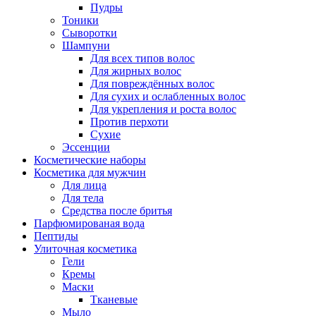
Пудры
Тоники
Сыворотки
Шампуни
Для всех типов волос
Для жирных волос
Для повреждённых волос
Для сухих и ослабленных волос
Для укрепления и роста волос
Против перхоти
Сухие
Эссенции
Косметические наборы
Косметика для мужчин
Для лица
Для тела
Средства после бритья
Парфюмированая вода
Пептиды
Улиточная косметика
Гели
Кремы
Маски
Тканевые
Мыло