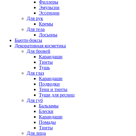
Филлеры
Эмульсии
Эссенции
Для рук
Кремы
Для тела
Лосьоны
Бьюти-боксы
Декоративная косметика
Для бровей
Карандаши
Тинты
Тушь
Для глаз
Карандаши
Подводки
Тени и тинты
Туши для ресниц
Для губ
Бальзамы
Блески
Карандаши
Помады
Тинты
Для лица