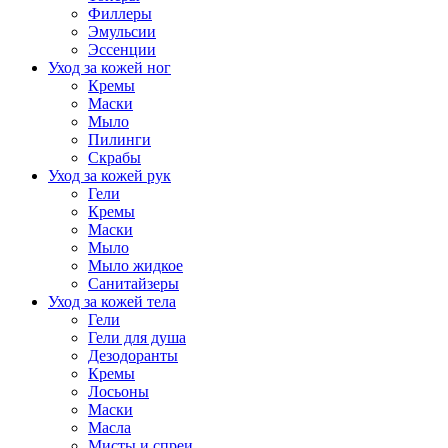
Филлеры
Эмульсии
Эссенции
Уход за кожей ног
Кремы
Маски
Мыло
Пилинги
Скрабы
Уход за кожей рук
Гели
Кремы
Маски
Мыло
Мыло жидкое
Санитайзеры
Уход за кожей тела
Гели
Гели для душа
Дезодоранты
Кремы
Лосьоны
Маски
Масла
Мисты и спреи