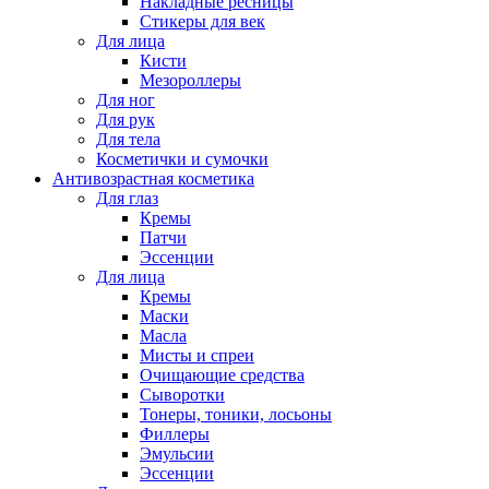
Накладные ресницы
Стикеры для век
Для лица
Кисти
Мезороллеры
Для ног
Для рук
Для тела
Косметички и сумочки
Антивозрастная косметика
Для глаз
Кремы
Патчи
Эссенции
Для лица
Кремы
Маски
Масла
Мисты и спреи
Очищающие средства
Сыворотки
Тонеры, тоники, лосьоны
Филлеры
Эмульсии
Эссенции