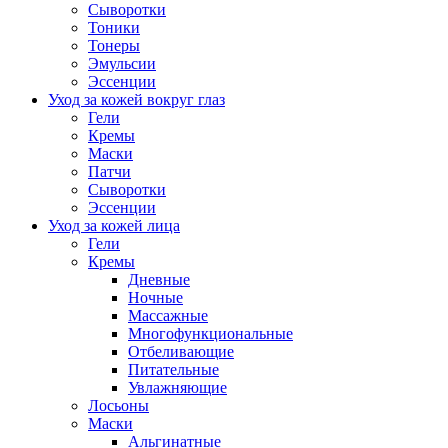
Сыворотки
Тоники
Тонеры
Эмульсии
Эссенции
Уход за кожей вокруг глаз
Гели
Кремы
Маски
Патчи
Сыворотки
Эссенции
Уход за кожей лица
Гели
Кремы
Дневные
Ночные
Массажные
Многофункциональные
Отбеливающие
Питательные
Увлажняющие
Лосьоны
Маски
Альгинатные