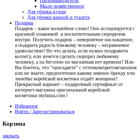
Пятновыводители
Мыло хозяйственное
Для уборки кухни
Для уборки ванной и туалета
Подарки
Подарок – какое волшебное слово! Оно ассоциируется с
красивой упаковкой и восхитительным сюрпризом
внутри. Получить подарок – невероятное наслаждение,
а подарить радость близкому человеку – несравнимое
удовольствие! Но что делать, если нужно поздравить
коллегу, или хочется сделать сюрприз любимому
человеку, а на беготню по магазинам нет времени? Или
Вы боитесь, что “прогадаете” с оттенком/цветом/запахом
или не знаете, предпочтение какому именно бренду или
линейке корейской косметики отдаёт женщина?
Прекрасный вариант – подарочный сертификат от
интернет-магазина оригинальной корейской
косметики myfanza.com !
Избранное
Войти / Зарегистрироваться
Корзина
закрыть