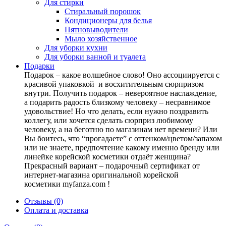
Для стирки
Стиральный порошок
Кондиционеры для белья
Пятновыводители
Мыло хозяйственное
Для уборки кухни
Для уборки ванной и туалета
Подарки
Подарок – какое волшебное слово! Оно ассоциируется с
красивой упаковкой и восхитительным сюрпризом
внутри. Получить подарок – невероятное наслаждение,
а подарить радость близкому человеку – несравнимое
удовольствие! Но что делать, если нужно поздравить
коллегу, или хочется сделать сюрприз любимому
человеку, а на беготню по магазинам нет времени? Или
Вы боитесь, что “прогадаете” с оттенком/цветом/запахом
или не знаете, предпочтение какому именно бренду или
линейке корейской косметики отдаёт женщина?
Прекрасный вариант – подарочный сертификат от
интернет-магазина оригинальной корейской
косметики myfanza.com !
Отзывы (0)
Оплата и доставка