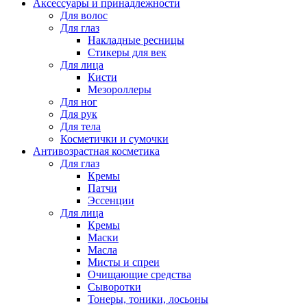
Аксессуары и принадлежности
Для волос
Для глаз
Накладные ресницы
Стикеры для век
Для лица
Кисти
Мезороллеры
Для ног
Для рук
Для тела
Косметички и сумочки
Антивозрастная косметика
Для глаз
Кремы
Патчи
Эссенции
Для лица
Кремы
Маски
Масла
Мисты и спреи
Очищающие средства
Сыворотки
Тонеры, тоники, лосьоны