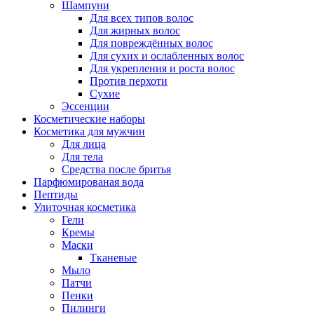
Шампуни
Для всех типов волос
Для жирных волос
Для повреждённых волос
Для сухих и ослабленных волос
Для укрепления и роста волос
Против перхоти
Сухие
Эссенции
Косметические наборы
Косметика для мужчин
Для лица
Для тела
Средства после бритья
Парфюмированая вода
Пептиды
Улиточная косметика
Гели
Кремы
Маски
Тканевые
Мыло
Патчи
Пенки
Пилинги