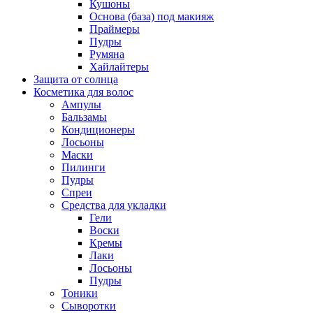
Кушоны
Основа (база) под макияж
Праймеры
Пудры
Румяна
Хайлайтеры
Защита от солнца
Косметика для волос
Ампулы
Бальзамы
Кондиционеры
Лосьоны
Маски
Пилинги
Пудры
Спреи
Средства для укладки
Гели
Воски
Кремы
Лаки
Лосьоны
Пудры
Тоники
Сыворотки