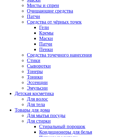
Мисты и спреи
Очищающие средства
Патчи
Средства от чёрных точек
Гели
Кремы
Маски
Патчи
Пенки
Средства точечного нанесения
Стики
Сыворотки
Тонеры
Тоники
Эссенции
Эмульсии
Детская косметика
Для волос
Для тела
Товары для дома
Для мытья посуды
Для стирки
Стиральный порошок
Кондиционеры для белья