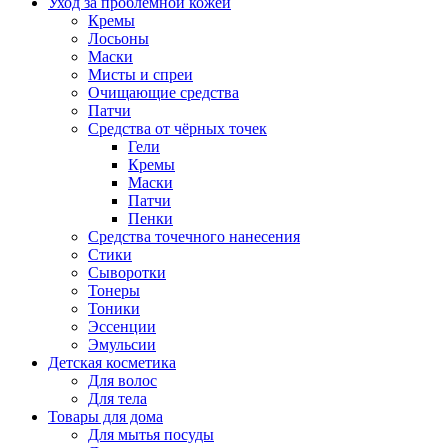
Уход за проблемной кожей
Кремы
Лосьоны
Маски
Мисты и спреи
Очищающие средства
Патчи
Средства от чёрных точек
Гели
Кремы
Маски
Патчи
Пенки
Средства точечного нанесения
Стики
Сыворотки
Тонеры
Тоники
Эссенции
Эмульсии
Детская косметика
Для волос
Для тела
Товары для дома
Для мытья посуды