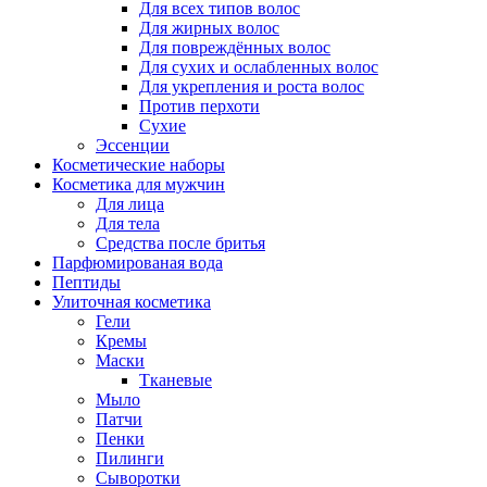
Для всех типов волос
Для жирных волос
Для повреждённых волос
Для сухих и ослабленных волос
Для укрепления и роста волос
Против перхоти
Сухие
Эссенции
Косметические наборы
Косметика для мужчин
Для лица
Для тела
Средства после бритья
Парфюмированая вода
Пептиды
Улиточная косметика
Гели
Кремы
Маски
Тканевые
Мыло
Патчи
Пенки
Пилинги
Сыворотки