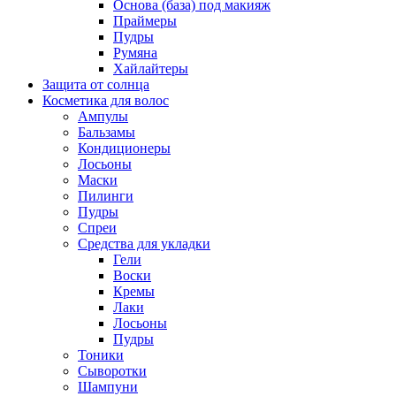
Основа (база) под макияж
Праймеры
Пудры
Румяна
Хайлайтеры
Защита от солнца
Косметика для волос
Ампулы
Бальзамы
Кондиционеры
Лосьоны
Маски
Пилинги
Пудры
Спреи
Средства для укладки
Гели
Воски
Кремы
Лаки
Лосьоны
Пудры
Тоники
Сыворотки
Шампуни