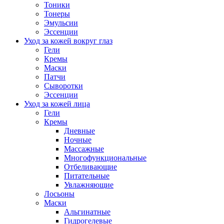
Тоники
Тонеры
Эмульсии
Эссенции
Уход за кожей вокруг глаз
Гели
Кремы
Маски
Патчи
Сыворотки
Эссенции
Уход за кожей лица
Гели
Кремы
Дневные
Ночные
Массажные
Многофункциональные
Отбеливающие
Питательные
Увлажняющие
Лосьоны
Маски
Альгинатные
Гидрогелевые