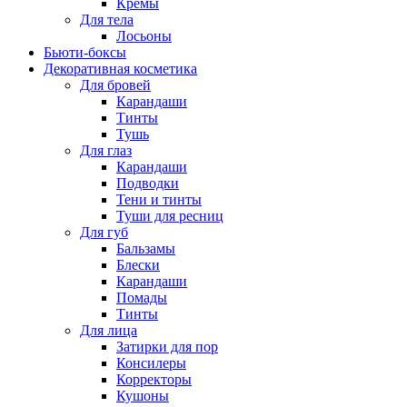
Кремы
Для тела
Лосьоны
Бьюти-боксы
Декоративная косметика
Для бровей
Карандаши
Тинты
Тушь
Для глаз
Карандаши
Подводки
Тени и тинты
Туши для ресниц
Для губ
Бальзамы
Блески
Карандаши
Помады
Тинты
Для лица
Затирки для пор
Консилеры
Корректоры
Кушоны