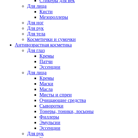
Стикеры для век
Для лица
Кисти
Мезороллеры
Для ног
Для рук
Для тела
Косметички и сумочки
Антивозрастная косметика
Для глаз
Кремы
Патчи
Эссенции
Для лица
Кремы
Маски
Масла
Мисты и спреи
Очищающие средства
Сыворотки
Тонеры, тоники, лосьоны
Филлеры
Эмульсии
Эссенции
Для рук