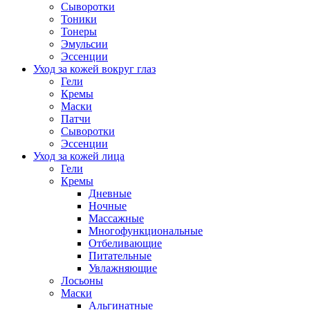
Сыворотки
Тоники
Тонеры
Эмульсии
Эссенции
Уход за кожей вокруг глаз
Гели
Кремы
Маски
Патчи
Сыворотки
Эссенции
Уход за кожей лица
Гели
Кремы
Дневные
Ночные
Массажные
Многофункциональные
Отбеливающие
Питательные
Увлажняющие
Лосьоны
Маски
Альгинатные