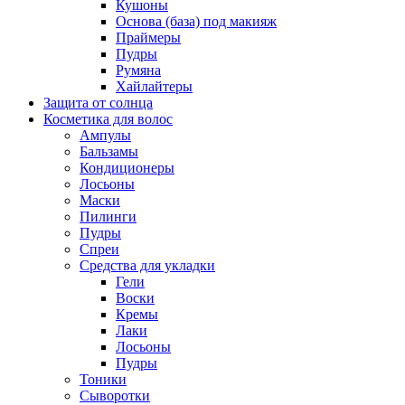
Кушоны
Основа (база) под макияж
Праймеры
Пудры
Румяна
Хайлайтеры
Защита от солнца
Косметика для волос
Ампулы
Бальзамы
Кондиционеры
Лосьоны
Маски
Пилинги
Пудры
Спреи
Средства для укладки
Гели
Воски
Кремы
Лаки
Лосьоны
Пудры
Тоники
Сыворотки