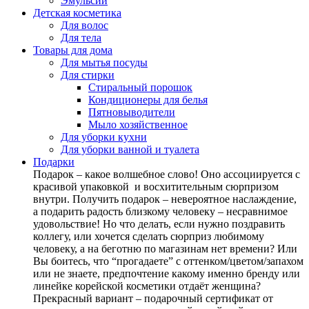
Эмульсии
Детская косметика
Для волос
Для тела
Товары для дома
Для мытья посуды
Для стирки
Стиральный порошок
Кондиционеры для белья
Пятновыводители
Мыло хозяйственное
Для уборки кухни
Для уборки ванной и туалета
Подарки
Подарок – какое волшебное слово! Оно ассоциируется с
красивой упаковкой и восхитительным сюрпризом
внутри. Получить подарок – невероятное наслаждение,
а подарить радость близкому человеку – несравнимое
удовольствие! Но что делать, если нужно поздравить
коллегу, или хочется сделать сюрприз любимому
человеку, а на беготню по магазинам нет времени? Или
Вы боитесь, что “прогадаете” с оттенком/цветом/запахом
или не знаете, предпочтение какому именно бренду или
линейке корейской косметики отдаёт женщина?
Прекрасный вариант – подарочный сертификат от