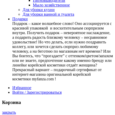
Пятновыводители
Мыло хозяйственное
Для уборки кухни
Для уборки ванной и туалета
Подарки
Подарок – какое волшебное слово! Оно ассоциируется с
красивой упаковкой и восхитительным сюрпризом
внутри. Получить подарок – невероятное наслаждение,
а подарить радость близкому человеку – несравнимое
удовольствие! Но что делать, если нужно поздравить
коллегу, или хочется сделать сюрприз любимому
человеку, а на беготню по магазинам нет времени? Или
Вы боитесь, что “прогадаете” с оттенком/цветом/запахом
или не знаете, предпочтение какому именно бренду или
линейке корейской косметики отдаёт женщина?
Прекрасный вариант – подарочный сертификат от
интернет-магазина оригинальной корейской
косметики myfanza.com !
Избранное
Войти / Зарегистрироваться
Корзина
закрыть