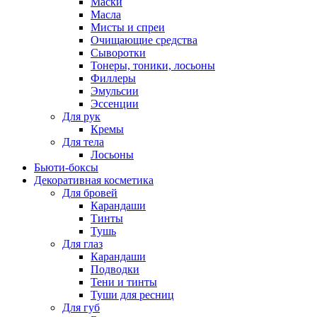
Маски
Масла
Мисты и спреи
Очищающие средства
Сыворотки
Тонеры, тоники, лосьоны
Филлеры
Эмульсии
Эссенции
Для рук
Кремы
Для тела
Лосьоны
Бьюти-боксы
Декоративная косметика
Для бровей
Карандаши
Тинты
Тушь
Для глаз
Карандаши
Подводки
Тени и тинты
Туши для ресниц
Для губ