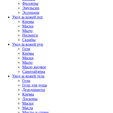
Филлеры
Эмульсии
Эссенции
Уход за кожей ног
Кремы
Маски
Мыло
Пилинги
Скрабы
Уход за кожей рук
Гели
Кремы
Маски
Мыло
Мыло жидкое
Санитайзеры
Уход за кожей тела
Гели
Гели для душа
Дезодоранты
Кремы
Лосьоны
Маски
Масла
Мисты и спреи