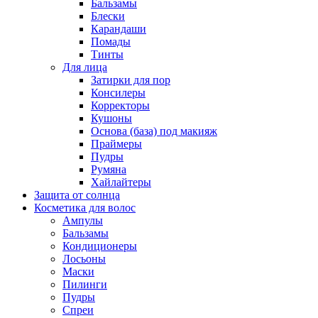
Бальзамы
Блески
Карандаши
Помады
Тинты
Для лица
Затирки для пор
Консилеры
Корректоры
Кушоны
Основа (база) под макияж
Праймеры
Пудры
Румяна
Хайлайтеры
Защита от солнца
Косметика для волос
Ампулы
Бальзамы
Кондиционеры
Лосьоны
Маски
Пилинги
Пудры
Спреи