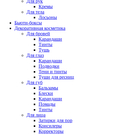
Для рук
Кремы
Для тела
Лосьоны
Бьюти-боксы
Декоративная косметика
Для бровей
Карандаши
Тинты
Тушь
Для глаз
Карандаши
Подводки
Тени и тинты
Туши для ресниц
Для губ
Бальзамы
Блески
Карандаши
Помады
Тинты
Для лица
Затирки для пор
Консилеры
Корректоры