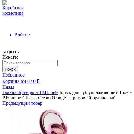
Войти /
закрыть
Искать:
Зарегистрироваться
Поиск
Избранное
Корзина (
o
)
0
/
0
₽
Назад
Главная
Бренды и ТМ
Lioele
Блеск для губ увлажняющий Lioele
Blooming Gloss – Cream Orange – кремовый оранжевый
Предыдущий товар