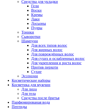
Средства для укладки
Гели
Воски
Кремы
Лаки
Лосьоны
Пудры
Тоники
Сыворотки
Шампуни
Для всех типов волос
Для жирных волос
Для повреждённых волос
Для сухих и ослабленных волос
Для укрепления и роста волос
Против перхоти
Сухие
Эссенции
Косметические наборы
Косметика для мужчин
Для лица
Для тела
Средства после бритья
Парфюмированая вода
Пептиды