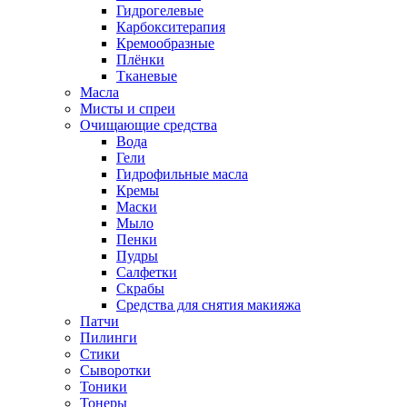
Гидрогелевые
Карбокситерапия
Кремообразные
Плёнки
Тканевые
Масла
Мисты и спреи
Очищающие средства
Вода
Гели
Гидрофильные масла
Кремы
Маски
Мыло
Пенки
Пудры
Салфетки
Скрабы
Средства для снятия макияжа
Патчи
Пилинги
Стики
Сыворотки
Тоники
Тонеры