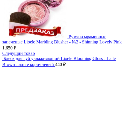
Румяна мраморные
запеченые Lioele Marbling Blusher - №2 - Shinning Lovely Pink
1,650
₽
Следущий товар
Блеск для губ увлажняющий Lioele Blooming Gloss - Latte
Brown - латте коричневый
440
₽