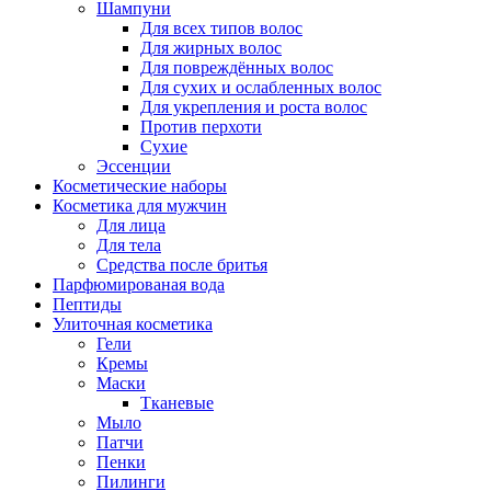
Шампуни
Для всех типов волос
Для жирных волос
Для повреждённых волос
Для сухих и ослабленных волос
Для укрепления и роста волос
Против перхоти
Сухие
Эссенции
Косметические наборы
Косметика для мужчин
Для лица
Для тела
Средства после бритья
Парфюмированая вода
Пептиды
Улиточная косметика
Гели
Кремы
Маски
Тканевые
Мыло
Патчи
Пенки
Пилинги