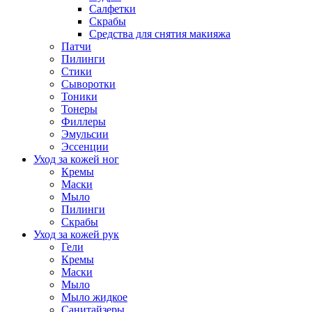
Салфетки
Скрабы
Средства для снятия макияжа
Патчи
Пилинги
Стики
Сыворотки
Тоники
Тонеры
Филлеры
Эмульсии
Эссенции
Уход за кожей ног
Кремы
Маски
Мыло
Пилинги
Скрабы
Уход за кожей рук
Гели
Кремы
Маски
Мыло
Мыло жидкое
Санитайзеры