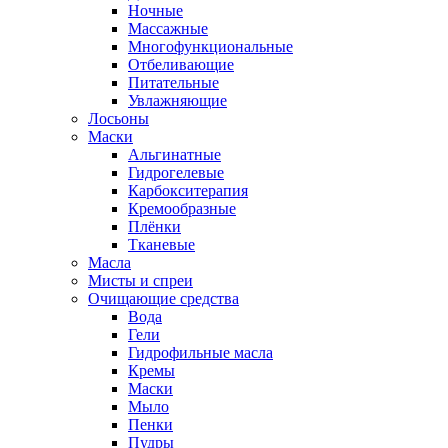
Ночные
Массажные
Многофункциональные
Отбеливающие
Питательные
Увлажняющие
Лосьоны
Маски
Альгинатные
Гидрогелевые
Карбокситерапия
Кремообразные
Плёнки
Тканевые
Масла
Мисты и спреи
Очищающие средства
Вода
Гели
Гидрофильные масла
Кремы
Маски
Мыло
Пенки
Пудры