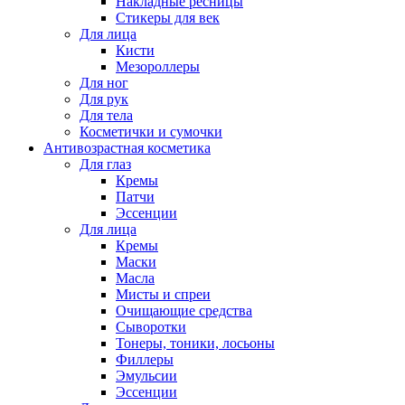
Накладные ресницы
Стикеры для век
Для лица
Кисти
Мезороллеры
Для ног
Для рук
Для тела
Косметички и сумочки
Антивозрастная косметика
Для глаз
Кремы
Патчи
Эссенции
Для лица
Кремы
Маски
Масла
Мисты и спреи
Очищающие средства
Сыворотки
Тонеры, тоники, лосьоны
Филлеры
Эмульсии
Эссенции