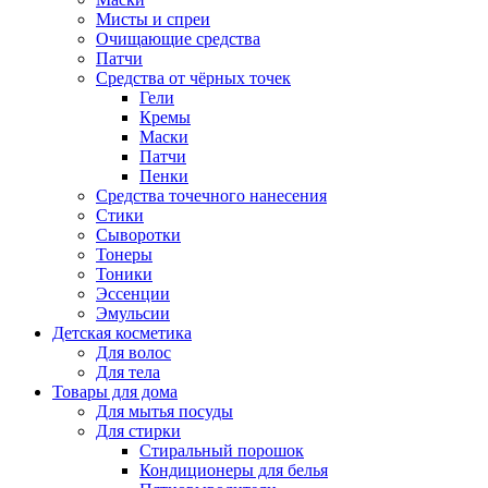
Мисты и спреи
Очищающие средства
Патчи
Средства от чёрных точек
Гели
Кремы
Маски
Патчи
Пенки
Средства точечного нанесения
Стики
Сыворотки
Тонеры
Тоники
Эссенции
Эмульсии
Детская косметика
Для волос
Для тела
Товары для дома
Для мытья посуды
Для стирки
Стиральный порошок
Кондиционеры для белья