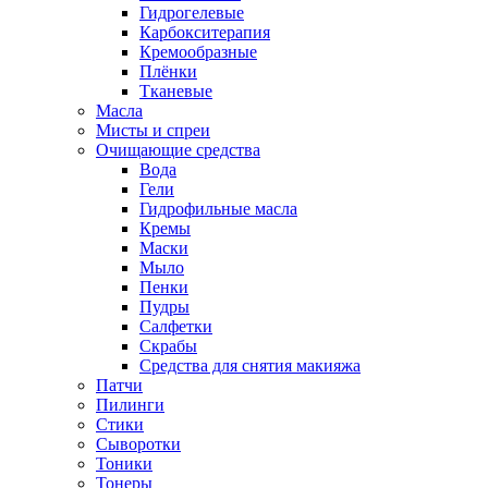
Гидрогелевые
Карбокситерапия
Кремообразные
Плёнки
Тканевые
Масла
Мисты и спреи
Очищающие средства
Вода
Гели
Гидрофильные масла
Кремы
Маски
Мыло
Пенки
Пудры
Салфетки
Скрабы
Средства для снятия макияжа
Патчи
Пилинги
Стики
Сыворотки
Тоники
Тонеры