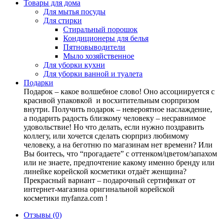
Товары для дома
Для мытья посуды
Для стирки
Стиральный порошок
Кондиционеры для белья
Пятновыводители
Мыло хозяйственное
Для уборки кухни
Для уборки ванной и туалета
Подарки
Подарок – какое волшебное слово! Оно ассоциируется с
красивой упаковкой и восхитительным сюрпризом
внутри. Получить подарок – невероятное наслаждение,
а подарить радость близкому человеку – несравнимое
удовольствие! Но что делать, если нужно поздравить
коллегу, или хочется сделать сюрприз любимому
человеку, а на беготню по магазинам нет времени? Или
Вы боитесь, что “прогадаете” с оттенком/цветом/запахом
или не знаете, предпочтение какому именно бренду или
линейке корейской косметики отдаёт женщина?
Прекрасный вариант – подарочный сертификат от
интернет-магазина оригинальной корейской
косметики myfanza.com !
Отзывы (0)