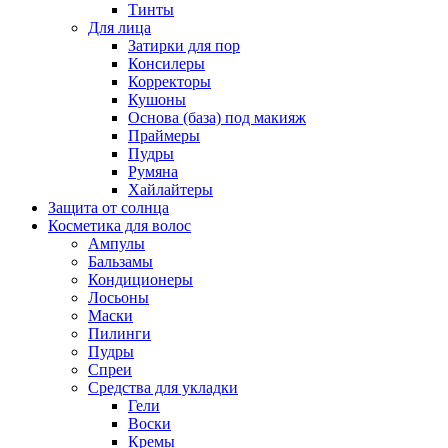
Тинты
Для лица
Затирки для пор
Консилеры
Корректоры
Кушоны
Основа (база) под макияж
Праймеры
Пудры
Румяна
Хайлайтеры
Защита от солнца
Косметика для волос
Ампулы
Бальзамы
Кондиционеры
Лосьоны
Маски
Пилинги
Пудры
Спреи
Средства для укладки
Гели
Воски
Кремы