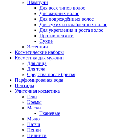
Шампуни
Для всех типов волос
Для жирных волос
Для повреждённых волос
Для сухих и ослабленных волос
Для укрепления и роста волос
Против перхоти
Сухие
Эссенции
Косметические наборы
Косметика для мужчин
Для лица
Для тела
Средства после бритья
Парфюмированая вода
Пептиды
Улиточная косметика
Гели
Кремы
Маски
Тканевые
Мыло
Патчи
Пенки
Пилинги