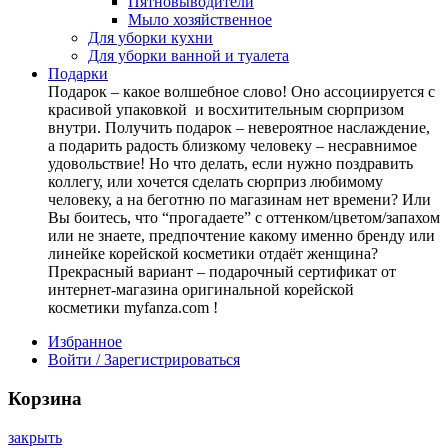
Пятновыводители
Мыло хозяйственное
Для уборки кухни
Для уборки ванной и туалета
Подарки
Подарок – какое волшебное слово! Оно ассоциируется с
красивой упаковкой и восхитительным сюрпризом
внутри. Получить подарок – невероятное наслаждение,
а подарить радость близкому человеку – несравнимое
удовольствие! Но что делать, если нужно поздравить
коллегу, или хочется сделать сюрприз любимому
человеку, а на беготню по магазинам нет времени? Или
Вы боитесь, что “прогадаете” с оттенком/цветом/запахом
или не знаете, предпочтение какому именно бренду или
линейке корейской косметики отдаёт женщина?
Прекрасный вариант – подарочный сертификат от
интернет-магазина оригинальной корейской
косметики myfanza.com !
Избранное
Войти / Зарегистрироваться
Корзина
закрыть