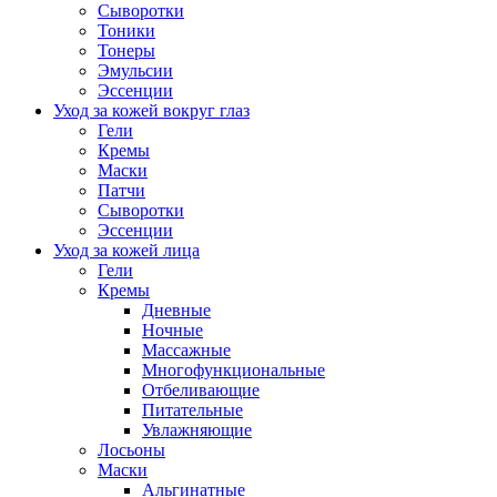
Сыворотки
Тоники
Тонеры
Эмульсии
Эссенции
Уход за кожей вокруг глаз
Гели
Кремы
Маски
Патчи
Сыворотки
Эссенции
Уход за кожей лица
Гели
Кремы
Дневные
Ночные
Массажные
Многофункциональные
Отбеливающие
Питательные
Увлажняющие
Лосьоны
Маски
Альгинатные