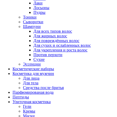
Лаки
Лосьоны
Пудры
Тоники
Сыворотки
Шампуни
Для всех типов волос
Для жирных волос
Для повреждённых волос
Для сухих и ослабленных волос
Для укрепления и роста волос
Против перхоти
Сухие
Эссенции
Косметические наборы
Косметика для мужчин
Для лица
Для тела
Средства после бритья
Парфюмированая вода
Пептиды
Улиточная косметика
Гели
Кремы
Маски