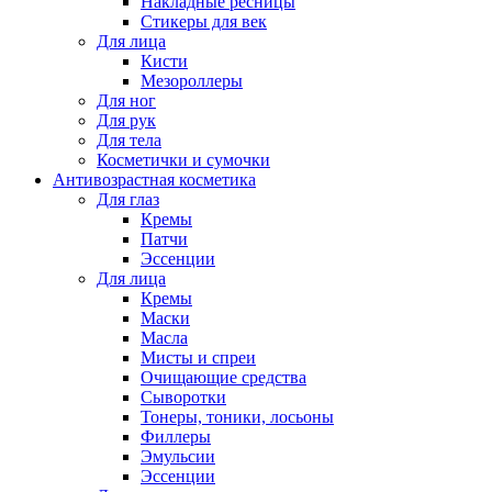
Накладные ресницы
Стикеры для век
Для лица
Кисти
Мезороллеры
Для ног
Для рук
Для тела
Косметички и сумочки
Антивозрастная косметика
Для глаз
Кремы
Патчи
Эссенции
Для лица
Кремы
Маски
Масла
Мисты и спреи
Очищающие средства
Сыворотки
Тонеры, тоники, лосьоны
Филлеры
Эмульсии
Эссенции