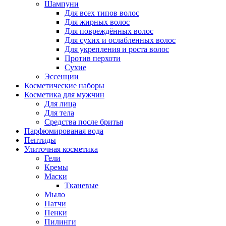
Шампуни
Для всех типов волос
Для жирных волос
Для повреждённых волос
Для сухих и ослабленных волос
Для укрепления и роста волос
Против перхоти
Сухие
Эссенции
Косметические наборы
Косметика для мужчин
Для лица
Для тела
Средства после бритья
Парфюмированая вода
Пептиды
Улиточная косметика
Гели
Кремы
Маски
Тканевые
Мыло
Патчи
Пенки
Пилинги