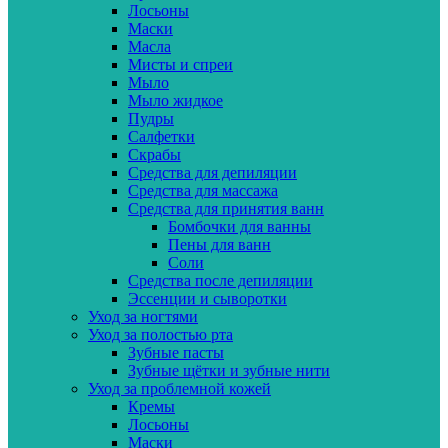
Лосьоны
Маски
Масла
Мисты и спреи
Мыло
Мыло жидкое
Пудры
Салфетки
Скрабы
Средства для депиляции
Средства для массажа
Средства для принятия ванн
Бомбочки для ванны
Пены для ванн
Соли
Средства после депиляции
Эссенции и сыворотки
Уход за ногтями
Уход за полостью рта
Зубные пасты
Зубные щётки и зубные нити
Уход за проблемной кожей
Кремы
Лосьоны
Маски