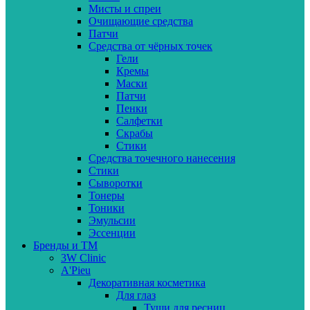
Мисты и спреи
Очищающие средства
Патчи
Средства от чёрных точек
Гели
Кремы
Маски
Патчи
Пенки
Салфетки
Скрабы
Стики
Средства точечного нанесения
Стики
Сыворотки
Тонеры
Тоники
Эмульсии
Эссенции
Бренды и ТМ
3W Clinic
A'Pieu
Декоративная косметика
Для глаз
Туши для ресниц