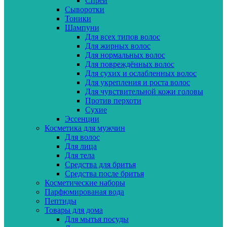
Спреи
Сыворотки
Тоники
Шампуни
Для всех типов волос
Для жирных волос
Для нормальных волос
Для повреждённых волос
Для сухих и ослабленных волос
Для укрепления и роста волос
Для чувствительной кожи головы
Против перхоти
Сухие
Эссенции
Косметика для мужчин
Для волос
Для лица
Для тела
Средства для бритья
Средства после бритья
Косметические наборы
Парфюмированая вода
Пептиды
Товары для дома
Для мытья посуды