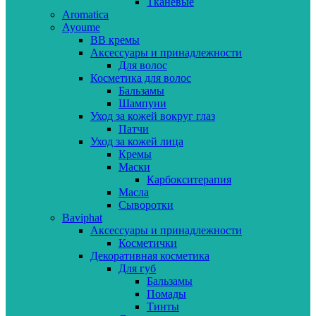
Тканевые
Aromatica
Ayoume
BB кремы
Аксессуары и принадлежности
Для волос
Косметика для волос
Бальзамы
Шампуни
Уход за кожей вокруг глаз
Патчи
Уход за кожей лица
Кремы
Маски
Карбокситерапия
Масла
Сыворотки
Baviphat
Аксессуары и принадлежности
Косметички
Декоративная косметика
Для губ
Бальзамы
Помады
Тинты