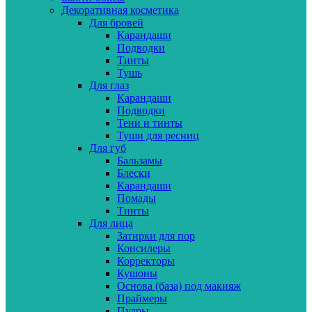
Декоративная косметика
Для бровей
Карандаши
Подводки
Тинты
Тушь
Для глаз
Карандаши
Подводки
Тени и тинты
Туши для ресниц
Для губ
Бальзамы
Блески
Карандаши
Помады
Тинты
Для лица
Затирки для пор
Консилеры
Корректоры
Кушоны
Основа (база) под макияж
Праймеры
Пудры