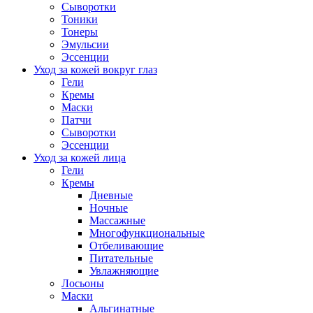
Сыворотки
Тоники
Тонеры
Эмульсии
Эссенции
Уход за кожей вокруг глаз
Гели
Кремы
Маски
Патчи
Сыворотки
Эссенции
Уход за кожей лица
Гели
Кремы
Дневные
Ночные
Массажные
Многофункциональные
Отбеливающие
Питательные
Увлажняющие
Лосьоны
Маски
Альгинатные