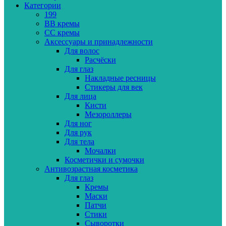
Категории
199
BB кремы
CC кремы
Аксессуары и принадлежности
Для волос
Расчёски
Для глаз
Накладные ресницы
Стикеры для век
Для лица
Кисти
Мезороллеры
Для ног
Для рук
Для тела
Мочалки
Косметички и сумочки
Антивозрастная косметика
Для глаз
Кремы
Маски
Патчи
Стики
Сыворотки