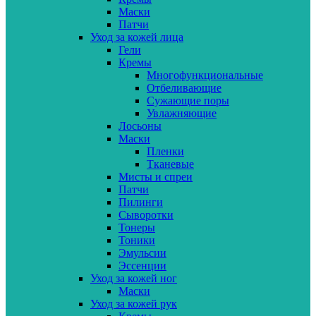
Маски
Патчи
Уход за кожей лица
Гели
Кремы
Многофункциональные
Отбеливающие
Сужающие поры
Увлажняющие
Лосьоны
Маски
Пленки
Тканевые
Мисты и спреи
Патчи
Пилинги
Сыворотки
Тонеры
Тоники
Эмульсии
Эссенции
Уход за кожей ног
Маски
Уход за кожей рук