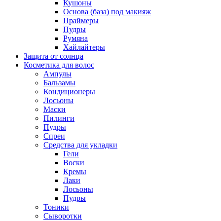
Кушоны
Основа (база) под макияж
Праймеры
Пудры
Румяна
Хайлайтеры
Защита от солнца
Косметика для волос
Ампулы
Бальзамы
Кондиционеры
Лосьоны
Маски
Пилинги
Пудры
Спреи
Средства для укладки
Гели
Воски
Кремы
Лаки
Лосьоны
Пудры
Тоники
Сыворотки