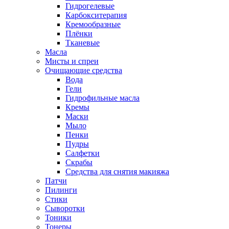
Гидрогелевые
Карбокситерапия
Кремообразные
Плёнки
Тканевые
Масла
Мисты и спреи
Очищающие средства
Вода
Гели
Гидрофильные масла
Кремы
Маски
Мыло
Пенки
Пудры
Салфетки
Скрабы
Средства для снятия макияжа
Патчи
Пилинги
Стики
Сыворотки
Тоники
Тонеры