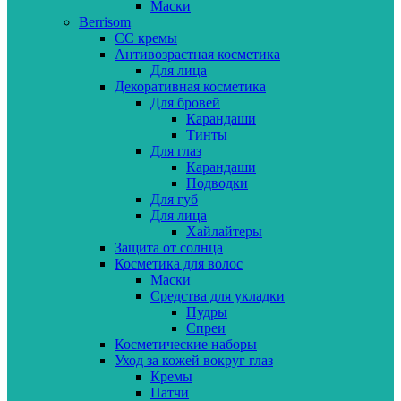
Маски
Berrisom
CC кремы
Антивозрастная косметика
Для лица
Декоративная косметика
Для бровей
Карандаши
Тинты
Для глаз
Карандаши
Подводки
Для губ
Для лица
Хайлайтеры
Защита от солнца
Косметика для волос
Маски
Средства для укладки
Пудры
Спреи
Косметические наборы
Уход за кожей вокруг глаз
Кремы
Патчи