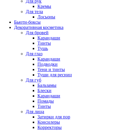
Для рук
Кремы
Для тела
Лосьоны
Бьюти-боксы
Декоративная косметика
Для бровей
Карандаши
Тинты
Тушь
Для глаз
Карандаши
Подводки
Тени и тинты
Туши для ресниц
Для губ
Бальзамы
Блески
Карандаши
Помады
Тинты
Для лица
Затирки для пор
Консилеры
Корректоры