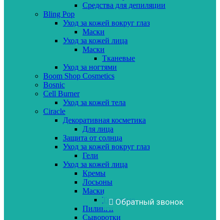
Средства для депиляции
Bling Pop
Уход за кожей вокруг глаз
Маски
Уход за кожей лица
Маски
Тканевые
Уход за ногтями
Boom Shop Cosmetics
Bosnic
Cell Burner
Уход за кожей тела
Ciracle
Декоративная косметика
Для лица
Защита от солнца
Уход за кожей вокруг глаз
Гели
Уход за кожей лица
Кремы
Лосьоны
Маски
Тканевые
Обратный звонок
Пилинги
Сыворотки