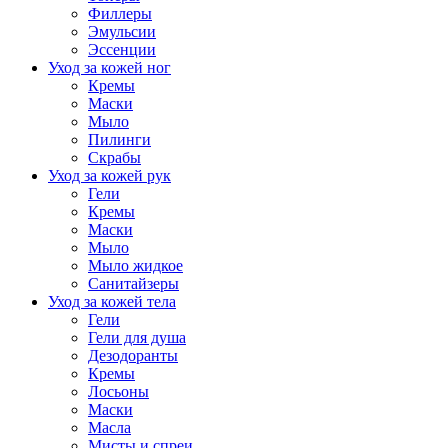
Филлеры
Эмульсии
Эссенции
Уход за кожей ног
Кремы
Маски
Мыло
Пилинги
Скрабы
Уход за кожей рук
Гели
Кремы
Маски
Мыло
Мыло жидкое
Санитайзеры
Уход за кожей тела
Гели
Гели для душа
Дезодоранты
Кремы
Лосьоны
Маски
Масла
Мисты и спреи