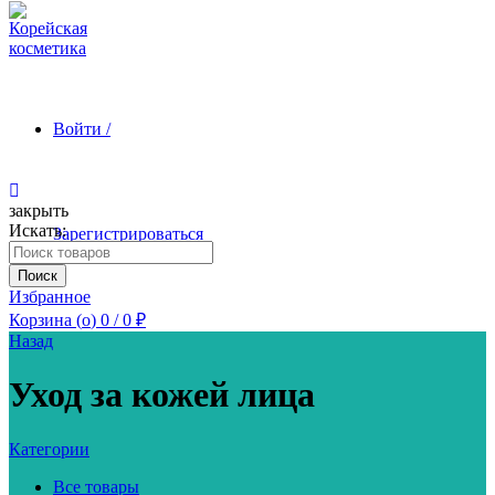
Войти /
закрыть
Искать:
Зарегистрироваться
Поиск
Избранное
Корзина (
o
)
0
/
0
₽
Назад
Уход за кожей лица
Категории
Все товары