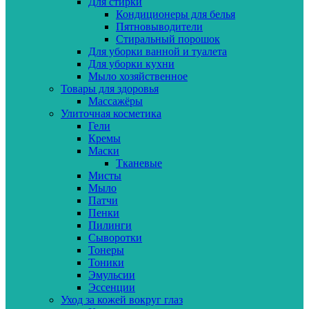
Для стирки
Кондиционеры для белья
Пятновыводители
Стиральный порошок
Для уборки ванной и туалета
Для уборки кухни
Мыло хозяйственное
Товары для здоровья
Массажёры
Улиточная косметика
Гели
Кремы
Маски
Тканевые
Мисты
Мыло
Патчи
Пенки
Пилинги
Сыворотки
Тонеры
Тоники
Эмульсии
Эссенции
Уход за кожей вокруг глаз