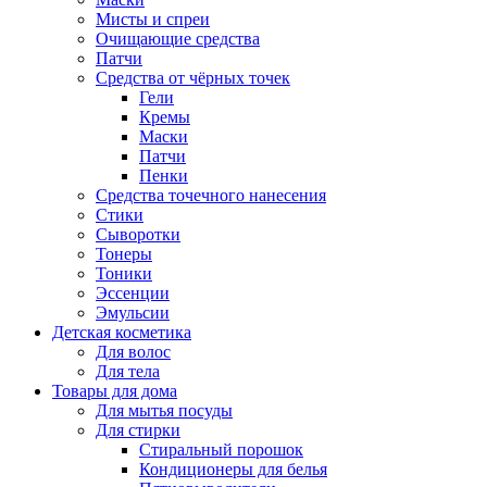
Мисты и спреи
Очищающие средства
Патчи
Средства от чёрных точек
Гели
Кремы
Маски
Патчи
Пенки
Средства точечного нанесения
Стики
Сыворотки
Тонеры
Тоники
Эссенции
Эмульсии
Детская косметика
Для волос
Для тела
Товары для дома
Для мытья посуды
Для стирки
Стиральный порошок
Кондиционеры для белья