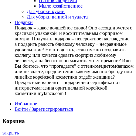
Пятновыводители
Мыло хозяйственное
Для уборки кухни
Для уборки ванной и туалета
Подарки
Подарок – какое волшебное слово! Оно ассоциируется с
красивой упаковкой и восхитительным сюрпризом
внутри. Получить подарок – невероятное наслаждение,
а подарить радость близкому человеку – несравнимое
удовольствие! Но что делать, если нужно поздравить
коллегу, или хочется сделать сюрприз любимому
человеку, а на беготню по магазинам нет времени? Или
Вы боитесь, что “прогадаете” с оттенком/цветом/запахом
или не знаете, предпочтение какому именно бренду или
линейке корейской косметики отдаёт женщина?
Прекрасный вариант – подарочный сертификат от
интернет-магазина оригинальной корейской
косметики myfanza.com !
Избранное
Войти / Зарегистрироваться
Корзина
закрыть