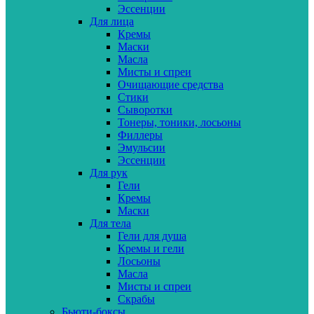
Эссенции
Для лица
Кремы
Маски
Масла
Мисты и спреи
Очищающие средства
Стики
Сыворотки
Тонеры, тоники, лосьоны
Филлеры
Эмульсии
Эссенции
Для рук
Гели
Кремы
Маски
Для тела
Гели для душа
Кремы и гели
Лосьоны
Масла
Мисты и спреи
Скрабы
Бьюти-боксы