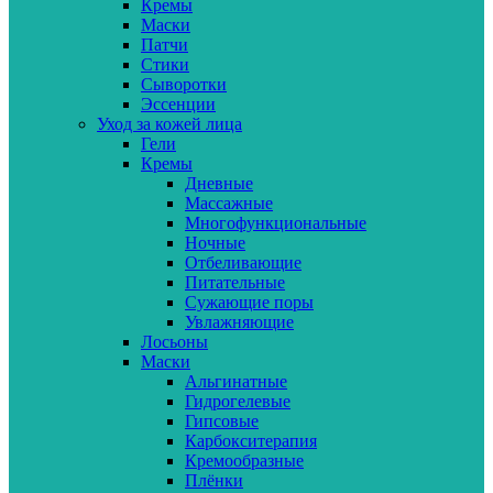
Кремы
Маски
Патчи
Стики
Сыворотки
Эссенции
Уход за кожей лица
Гели
Кремы
Дневные
Массажные
Многофункциональные
Ночные
Отбеливающие
Питательные
Сужающие поры
Увлажняющие
Лосьоны
Маски
Альгинатные
Гидрогелевые
Гипсовые
Карбокситерапия
Кремообразные
Плёнки