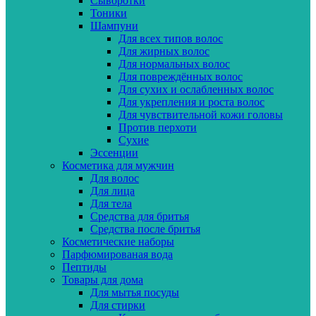
Сыворотки
Тоники
Шампуни
Для всех типов волос
Для жирных волос
Для нормальных волос
Для повреждённых волос
Для сухих и ослабленных волос
Для укрепления и роста волос
Для чувствительной кожи головы
Против перхоти
Сухие
Эссенции
Косметика для мужчин
Для волос
Для лица
Для тела
Средства для бритья
Средства после бритья
Косметические наборы
Парфюмированая вода
Пептиды
Товары для дома
Для мытья посуды
Для стирки