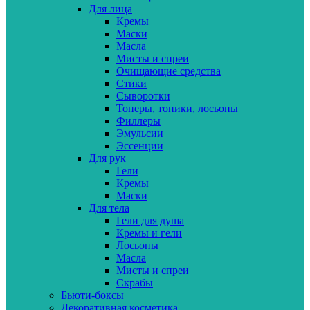
Для лица
Кремы
Маски
Масла
Мисты и спреи
Очищающие средства
Стики
Сыворотки
Тонеры, тоники, лосьоны
Филлеры
Эмульсии
Эссенции
Для рук
Гели
Кремы
Маски
Для тела
Гели для душа
Кремы и гели
Лосьоны
Масла
Мисты и спреи
Скрабы
Бьюти-боксы
Декоративная косметика