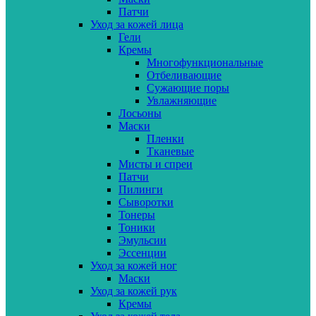
Патчи
Уход за кожей лица
Гели
Кремы
Многофункциональные
Отбеливающие
Сужающие поры
Увлажняющие
Лосьоны
Маски
Пленки
Тканевые
Мисты и спреи
Патчи
Пилинги
Сыворотки
Тонеры
Тоники
Эмульсии
Эссенции
Уход за кожей ног
Маски
Уход за кожей рук
Кремы