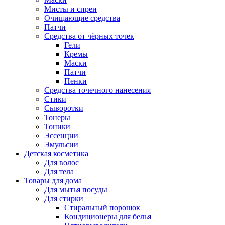
Мисты и спреи
Очищающие средства
Патчи
Средства от чёрных точек
Гели
Кремы
Маски
Патчи
Пенки
Средства точечного нанесения
Стики
Сыворотки
Тонеры
Тоники
Эссенции
Эмульсии
Детская косметика
Для волос
Для тела
Товары для дома
Для мытья посуды
Для стирки
Стиральный порошок
Кондиционеры для белья