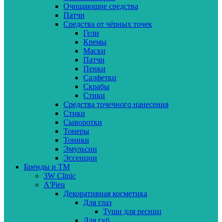
Очищающие средства
Патчи
Средства от чёрных точек
Гели
Кремы
Маски
Патчи
Пенки
Салфетки
Скрабы
Стики
Средства точечного нанесения
Стики
Сыворотки
Тонеры
Тоники
Эмульсии
Эссенции
Бренды и ТМ
3W Clinic
A'Pieu
Декоративная косметика
Для глаз
Туши для ресниц
Для губ