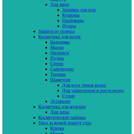
Для лица
Затирки для пор
Кушоны
Праймеры
Пудры
Защита от солнца
Косметика для волос
Бальзамы
Маски
Пилинги
Пудры
Спреи
Сыворотки
Тоники
Шампуни
Для всех типов волос
Для укрепления и роста волос
Сухие
Эссенции
Косметика для мужчин
Для лица
Косметические наборы
Уход за кожей вокруг глаз
Кремы
Маски