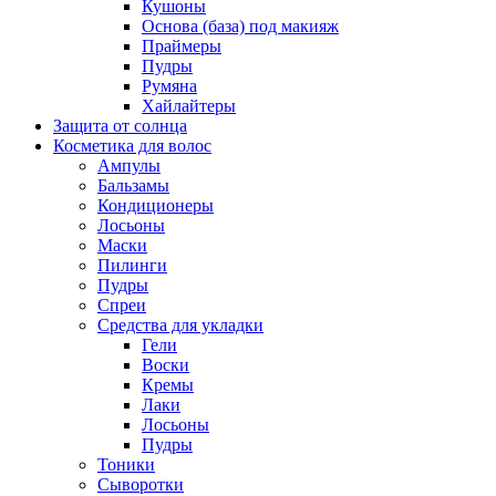
Кушоны
Основа (база) под макияж
Праймеры
Пудры
Румяна
Хайлайтеры
Защита от солнца
Косметика для волос
Ампулы
Бальзамы
Кондиционеры
Лосьоны
Маски
Пилинги
Пудры
Спреи
Средства для укладки
Гели
Воски
Кремы
Лаки
Лосьоны
Пудры
Тоники
Сыворотки