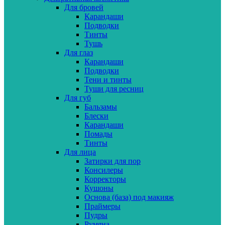
Для бровей
Карандаши
Подводки
Тинты
Тушь
Для глаз
Карандаши
Подводки
Тени и тинты
Туши для ресниц
Для губ
Бальзамы
Блески
Карандаши
Помады
Тинты
Для лица
Затирки для пор
Консилеры
Корректоры
Кушоны
Основа (база) под макияж
Праймеры
Пудры
Румяна