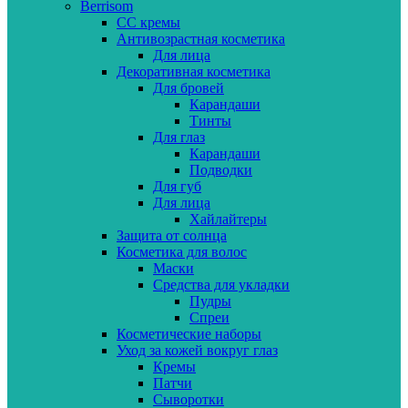
Berrisom
CC кремы
Антивозрастная косметика
Для лица
Декоративная косметика
Для бровей
Карандаши
Тинты
Для глаз
Карандаши
Подводки
Для губ
Для лица
Хайлайтеры
Защита от солнца
Косметика для волос
Маски
Средства для укладки
Пудры
Спреи
Косметические наборы
Уход за кожей вокруг глаз
Кремы
Патчи
Сыворотки