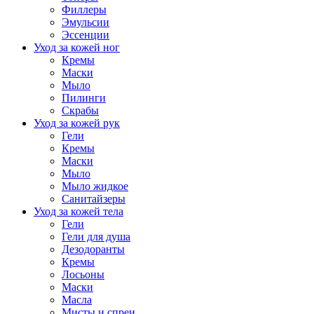
Филлеры
Эмульсии
Эссенции
Уход за кожей ног
Кремы
Маски
Мыло
Пилинги
Скрабы
Уход за кожей рук
Гели
Кремы
Маски
Мыло
Мыло жидкое
Санитайзеры
Уход за кожей тела
Гели
Гели для душа
Дезодоранты
Кремы
Лосьоны
Маски
Масла
Мисты и спреи