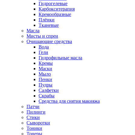
Гидрогелевые
Карбокситерапия
Кремообразные
Плёнки
Тканевые
Масла
Мисты и спреи
Очищающие средства
Вода
Гели
Гидрофильные масла
Кремы
Маски
Мыло
Пенки
Пудры
Салфетки
Скрабы
Средства для снятия макияжа
Патчи
Пилинги
Стики
Сыворотки
Тоники
Тонеры