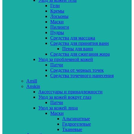
Уход за кожей тела
Гели
Кремы
Лосьоны
Маски
Пилинги
Пудры
Средства для массажа
Средства для принятия ванн
Пены для ванн
Средства для сжигания жира
Уход за проблемной кожей
Патчи
Средства от черных точек
Средства точечного нанесения
Amill
Anskin
Аксессуары и принадлежности
Уход за кожей вокруг глаз
Патчи
Уход за кожей лица
Маски
Альгинатные
Гидрогелевые
Тканевые