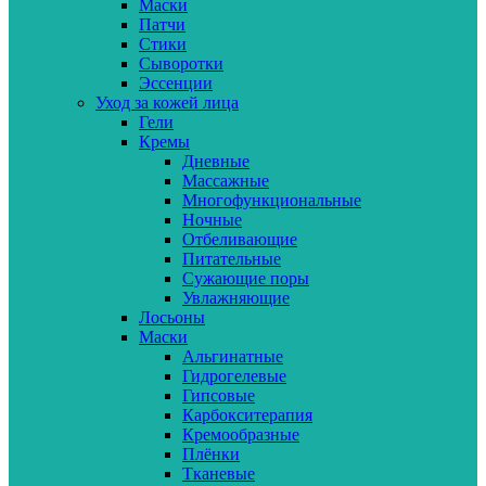
Маски
Патчи
Стики
Сыворотки
Эссенции
Уход за кожей лица
Гели
Кремы
Дневные
Массажные
Многофункциональные
Ночные
Отбеливающие
Питательные
Сужающие поры
Увлажняющие
Лосьоны
Маски
Альгинатные
Гидрогелевые
Гипсовые
Карбокситерапия
Кремообразные
Плёнки
Тканевые