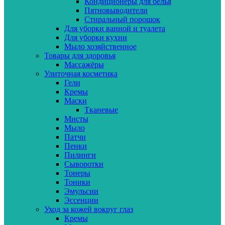
Кондиционеры для белья
Пятновыводители
Стиральный порошок
Для уборки ванной и туалета
Для уборки кухни
Мыло хозяйственное
Товары для здоровья
Массажёры
Улиточная косметика
Гели
Кремы
Маски
Тканевые
Мисты
Мыло
Патчи
Пенки
Пилинги
Сыворотки
Тонеры
Тоники
Эмульсии
Эссенции
Уход за кожей вокруг глаз
Кремы