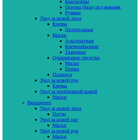
Консилеры
Основа (база) под макияж
Румяна
Уход за кожей лица
Кремы
Питательные
Маски
Альгинатные
Кремообразные
Тканевые
Очищающие средства
Маски
Пенки
Пилинги
Уход за кожей рук
Кремы
Уход за проблемной кожей
Маски
Beauugreen
Уход за кожей лица
Патчи
Уход за кожей ног
Маски
Уход за кожей рук
Маски