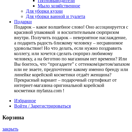
Пятновыводители
Мыло хозяйственное
Для уборки кухни
Для уборки ванной и туалета
Подарки
Подарок – какое волшебное слово! Оно ассоциируется с
красивой упаковкой и восхитительным сюрпризом
внутри. Получить подарок – невероятное наслаждение,
а подарить радость близкому человеку – несравнимое
удовольствие! Но что делать, если нужно поздравить
коллегу, или хочется сделать сюрприз любимому
человеку, а на беготню по магазинам нет времени? Или
Вы боитесь, что “прогадаете” с оттенком/цветом/запахом
или не знаете, предпочтение какому именно бренду или
линейке корейской косметики отдаёт женщина?
Прекрасный вариант – подарочный сертификат от
интернет-магазина оригинальной корейской
косметики myfanza.com !
Избранное
Войти / Зарегистрироваться
Корзина
закрыть