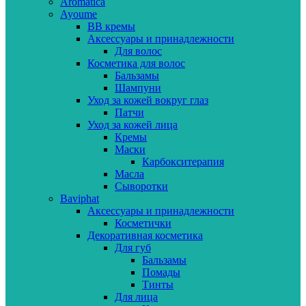
Aromatica
Ayoume
BB кремы
Аксессуары и принадлежности
Для волос
Косметика для волос
Бальзамы
Шампуни
Уход за кожей вокруг глаз
Патчи
Уход за кожей лица
Кремы
Маски
Карбокситерапия
Масла
Сыворотки
Baviphat
Аксессуары и принадлежности
Косметички
Декоративная косметика
Для губ
Бальзамы
Помады
Тинты
Для лица