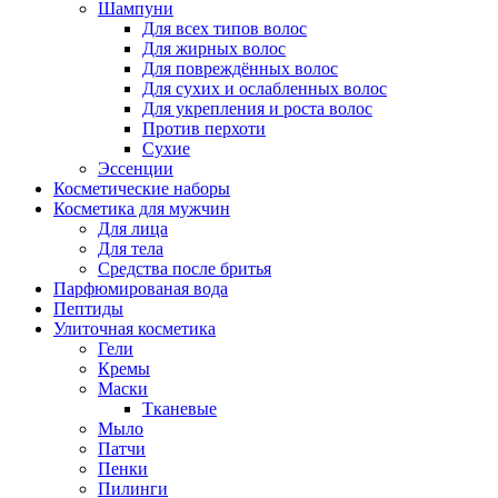
Шампуни
Для всех типов волос
Для жирных волос
Для повреждённых волос
Для сухих и ослабленных волос
Для укрепления и роста волос
Против перхоти
Сухие
Эссенции
Косметические наборы
Косметика для мужчин
Для лица
Для тела
Средства после бритья
Парфюмированая вода
Пептиды
Улиточная косметика
Гели
Кремы
Маски
Тканевые
Мыло
Патчи
Пенки
Пилинги