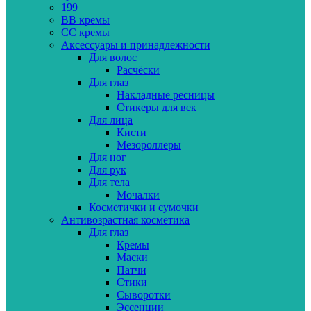
199
BB кремы
CC кремы
Аксессуары и принадлежности
Для волос
Расчёски
Для глаз
Накладные ресницы
Стикеры для век
Для лица
Кисти
Мезороллеры
Для ног
Для рук
Для тела
Мочалки
Косметички и сумочки
Антивозрастная косметика
Для глаз
Кремы
Маски
Патчи
Стики
Сыворотки
Эссенции