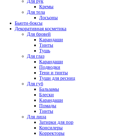
Для рук
Кремы
Для тела
Лосьоны
Бьюти-боксы
Декоративная косметика
Для бровей
Карандаши
Тинты
Тушь
Для глаз
Карандаши
Подводки
Тени и тинты
Туши для ресниц
Для губ
Бальзамы
Блески
Карандаши
Помады
Тинты
Для лица
Затирки для пор
Консилеры
Корректоры