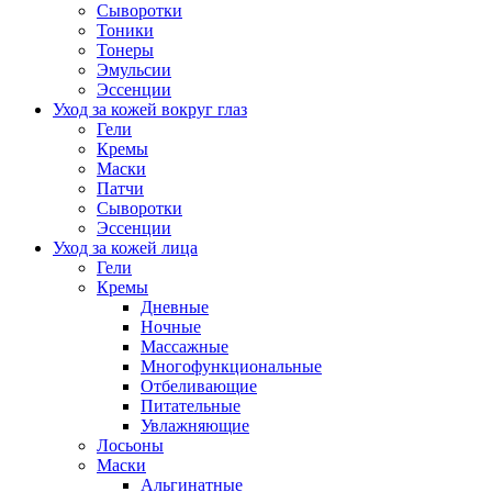
Сыворотки
Тоники
Тонеры
Эмульсии
Эссенции
Уход за кожей вокруг глаз
Гели
Кремы
Маски
Патчи
Сыворотки
Эссенции
Уход за кожей лица
Гели
Кремы
Дневные
Ночные
Массажные
Многофункциональные
Отбеливающие
Питательные
Увлажняющие
Лосьоны
Маски
Альгинатные