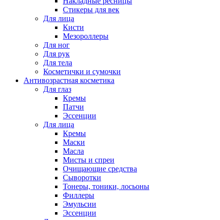
Накладные ресницы
Стикеры для век
Для лица
Кисти
Мезороллеры
Для ног
Для рук
Для тела
Косметички и сумочки
Антивозрастная косметика
Для глаз
Кремы
Патчи
Эссенции
Для лица
Кремы
Маски
Масла
Мисты и спреи
Очищающие средства
Сыворотки
Тонеры, тоники, лосьоны
Филлеры
Эмульсии
Эссенции