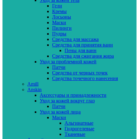
Уход за кожей тела
Гели
Кремы
Лосьоны
Маски
Пилинги
Пудры
Средства для массажа
Средства для принятия ванн
Пены для ванн
Средства для сжигания жира
Уход за проблемной кожей
Патчи
Средства от черных точек
Средства точечного нанесения
Amill
Anskin
Аксессуары и принадлежности
Уход за кожей вокруг глаз
Патчи
Уход за кожей лица
Маски
Альгинатные
Гидрогелевые
Тканевые