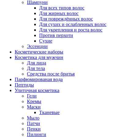
Шампуни
Для всех типов волос
Для жирных волос
Для повреждённых волос
Для сухих и ослабленных волос
Для укрепления и роста волос
Против перхоти
Сухие
Эссенции
Косметические наборы
Косметика для мужчин
Для лица
Для тела
Средства после бритья
Парфюмированая вода
Пептиды
Улиточная косметика
Гели
Кремы
Маски
Тканевые
Мыло
Патчи
Пенки
Пилинги