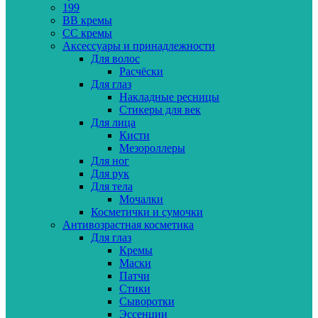
199
BB кремы
CC кремы
Аксессуары и принадлежности
Для волос
Расчёски
Для глаз
Накладные ресницы
Стикеры для век
Для лица
Кисти
Мезороллеры
Для ног
Для рук
Для тела
Мочалки
Косметички и сумочки
Антивозрастная косметика
Для глаз
Кремы
Маски
Патчи
Стики
Сыворотки
Эссенции