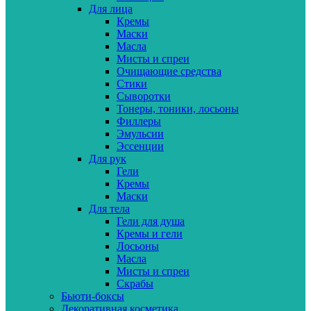
Для лица
Кремы
Маски
Масла
Мисты и спреи
Очищающие средства
Стики
Сыворотки
Тонеры, тоники, лосьоны
Филлеры
Эмульсии
Эссенции
Для рук
Гели
Кремы
Маски
Для тела
Гели для душа
Кремы и гели
Лосьоны
Масла
Мисты и спреи
Скрабы
Бьюти-боксы
Декоративная косметика