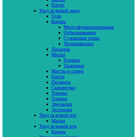
Патчи
Уход за кожей лица
Гели
Кремы
Многофункциональные
Отбеливающие
Сужающие поры
Увлажняющие
Лосьоны
Маски
Пленки
Тканевые
Мисты и спреи
Патчи
Пилинги
Сыворотки
Тонеры
Тоники
Эмульсии
Эссенции
Уход за кожей ног
Маски
Уход за кожей рук
Кремы