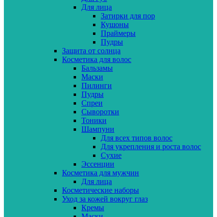
Для лица
Затирки для пор
Кушоны
Праймеры
Пудры
Защита от солнца
Косметика для волос
Бальзамы
Маски
Пилинги
Пудры
Спреи
Сыворотки
Тоники
Шампуни
Для всех типов волос
Для укрепления и роста волос
Сухие
Эссенции
Косметика для мужчин
Для лица
Косметические наборы
Уход за кожей вокруг глаз
Кремы
Маски