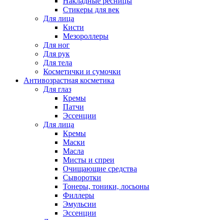
Накладные ресницы
Стикеры для век
Для лица
Кисти
Мезороллеры
Для ног
Для рук
Для тела
Косметички и сумочки
Антивозрастная косметика
Для глаз
Кремы
Патчи
Эссенции
Для лица
Кремы
Маски
Масла
Мисты и спреи
Очищающие средства
Сыворотки
Тонеры, тоники, лосьоны
Филлеры
Эмульсии
Эссенции