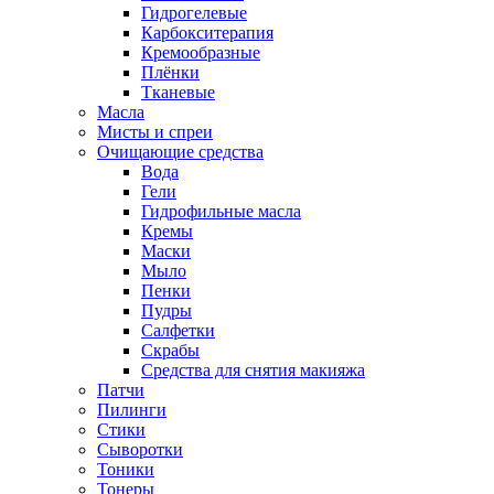
Гидрогелевые
Карбокситерапия
Кремообразные
Плёнки
Тканевые
Масла
Мисты и спреи
Очищающие средства
Вода
Гели
Гидрофильные масла
Кремы
Маски
Мыло
Пенки
Пудры
Салфетки
Скрабы
Средства для снятия макияжа
Патчи
Пилинги
Стики
Сыворотки
Тоники
Тонеры