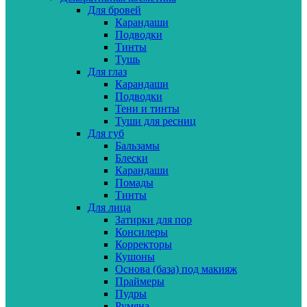
Для бровей
Карандаши
Подводки
Тинты
Тушь
Для глаз
Карандаши
Подводки
Тени и тинты
Туши для ресниц
Для губ
Бальзамы
Блески
Карандаши
Помады
Тинты
Для лица
Затирки для пор
Консилеры
Корректоры
Кушоны
Основа (база) под макияж
Праймеры
Пудры
Румяна