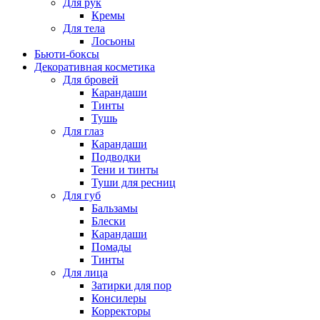
Для рук
Кремы
Для тела
Лосьоны
Бьюти-боксы
Декоративная косметика
Для бровей
Карандаши
Тинты
Тушь
Для глаз
Карандаши
Подводки
Тени и тинты
Туши для ресниц
Для губ
Бальзамы
Блески
Карандаши
Помады
Тинты
Для лица
Затирки для пор
Консилеры
Корректоры