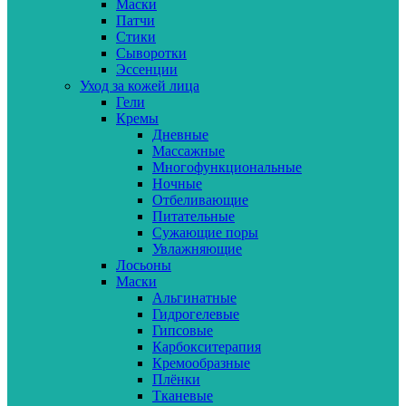
Маски
Патчи
Стики
Сыворотки
Эссенции
Уход за кожей лица
Гели
Кремы
Дневные
Массажные
Многофункциональные
Ночные
Отбеливающие
Питательные
Сужающие поры
Увлажняющие
Лосьоны
Маски
Альгинатные
Гидрогелевые
Гипсовые
Карбокситерапия
Кремообразные
Плёнки
Тканевые