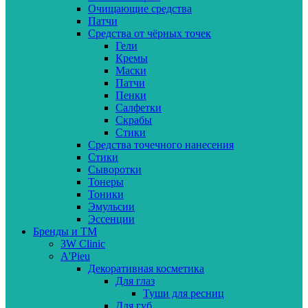
Очищающие средства
Патчи
Средства от чёрных точек
Гели
Кремы
Маски
Патчи
Пенки
Салфетки
Скрабы
Стики
Средства точечного нанесения
Стики
Сыворотки
Тонеры
Тоники
Эмульсии
Эссенции
Бренды и ТМ
3W Clinic
A'Pieu
Декоративная косметика
Для глаз
Туши для ресниц
Для губ