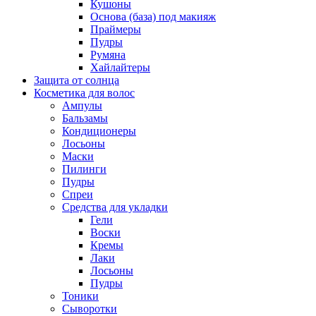
Кушоны
Основа (база) под макияж
Праймеры
Пудры
Румяна
Хайлайтеры
Защита от солнца
Косметика для волос
Ампулы
Бальзамы
Кондиционеры
Лосьоны
Маски
Пилинги
Пудры
Спреи
Средства для укладки
Гели
Воски
Кремы
Лаки
Лосьоны
Пудры
Тоники
Сыворотки