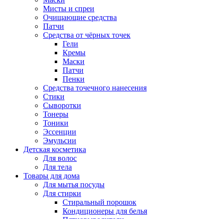
Мисты и спреи
Очищающие средства
Патчи
Средства от чёрных точек
Гели
Кремы
Маски
Патчи
Пенки
Средства точечного нанесения
Стики
Сыворотки
Тонеры
Тоники
Эссенции
Эмульсии
Детская косметика
Для волос
Для тела
Товары для дома
Для мытья посуды
Для стирки
Стиральный порошок
Кондиционеры для белья