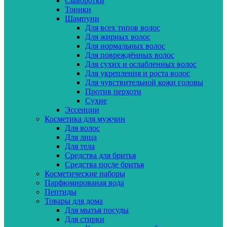
Сыворотки
Тоники
Шампуни
Для всех типов волос
Для жирных волос
Для нормальных волос
Для повреждённых волос
Для сухих и ослабленных волос
Для укрепления и роста волос
Для чувствительной кожи головы
Против перхоти
Сухие
Эссенции
Косметика для мужчин
Для волос
Для лица
Для тела
Средства для бритья
Средства после бритья
Косметические наборы
Парфюмированая вода
Пептиды
Товары для дома
Для мытья посуды
Для стирки