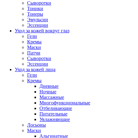
Сыворотки
Тоники
Тонеры
Эмульсии
Эссенции
Уход за кожей вокруг глаз
Гели
Кремы
Маски
Патчи
Сыворотки
Эссенции
Уход за кожей лица
Гели
Кремы
Дневные
Ночные
Массажные
Многофункциональные
Отбеливающие
Питательные
Увлажняющие
Лосьоны
Маски
Альгинатные