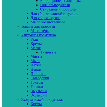
Кондиционеры для белья
Пятновыводители
Стиральный порошок
Для уборки ванной и туалета
Для уборки кухни
Мыло хозяйственное
Товары для здоровья
Массажёры
Улиточная косметика
Гели
Кремы
Маски
Тканевые
Мисты
Мыло
Патчи
Пенки
Пилинги
Сыворотки
Тонеры
Тоники
Эмульсии
Эссенции
Уход за кожей вокруг глаз
Кремы