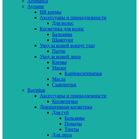
Aromatica
Ayoume
BB кремы
Аксессуары и принадлежности
Для волос
Косметика для волос
Бальзамы
Шампуни
Уход за кожей вокруг глаз
Патчи
Уход за кожей лица
Кремы
Маски
Карбокситерапия
Масла
Сыворотки
Baviphat
Аксессуары и принадлежности
Косметички
Декоративная косметика
Для губ
Бальзамы
Помады
Тинты
Для лица