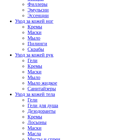
Филлеры
Эмульсии
Эссенции
Уход за кожей ног
Кремы
Маски
Мыло
Пилинги
Скрабы
Уход за кожей рук
Гели
Кремы
Маски
Мыло
Мыло жидкое
Санитайзеры
Уход за кожей тела
Гели
Гели для душа
Дезодоранты
Кремы
Лосьоны
Маски
Масла
Мисты и спреи