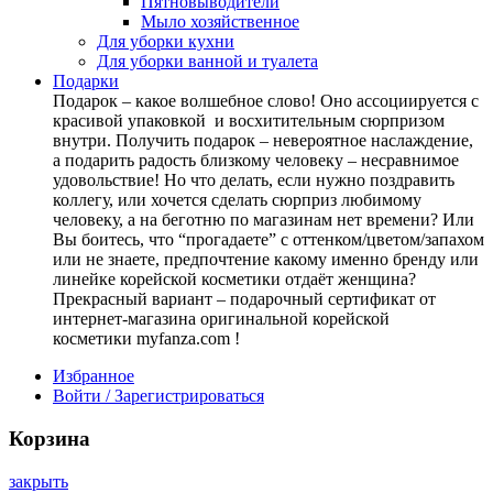
Пятновыводители
Мыло хозяйственное
Для уборки кухни
Для уборки ванной и туалета
Подарки
Подарок – какое волшебное слово! Оно ассоциируется с
красивой упаковкой и восхитительным сюрпризом
внутри. Получить подарок – невероятное наслаждение,
а подарить радость близкому человеку – несравнимое
удовольствие! Но что делать, если нужно поздравить
коллегу, или хочется сделать сюрприз любимому
человеку, а на беготню по магазинам нет времени? Или
Вы боитесь, что “прогадаете” с оттенком/цветом/запахом
или не знаете, предпочтение какому именно бренду или
линейке корейской косметики отдаёт женщина?
Прекрасный вариант – подарочный сертификат от
интернет-магазина оригинальной корейской
косметики myfanza.com !
Избранное
Войти / Зарегистрироваться
Корзина
закрыть