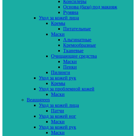
Консилеры
Основа (база) под макияж
Румяна
Уход за кожей лица
Кремы
Питательные
Маски
Альгинатные
Кремообразные
Тканевые
Очищающие средства
Маски
Пенки
Пилинги
Уход за кожей рук
Кремы
Уход за проблемной кожей
Маски
Beauugreen
Уход за кожей лица
Патчи
Уход за кожей ног
Маски
Уход за кожей рук
Маски