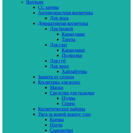
Berrisom
CC кремы
Антивозрастная косметика
Для лица
Декоративная косметика
Для бровей
Карандаши
Тинты
Для глаз
Карандаши
Подводки
Для губ
Для лица
Хайлайтеры
Защита от солнца
Косметика для волос
Маски
Средства для укладки
Пудры
Спреи
Косметические наборы
Уход за кожей вокруг глаз
Кремы
Патчи
Сыворотки