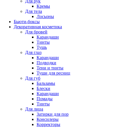
Для рук
Кремы
Для тела
Лосьоны
Бьюти-боксы
Декоративная косметика
Для бровей
Карандаши
Тинты
Тушь
Для глаз
Карандаши
Подводки
Тени и тинты
Туши для ресниц
Для губ
Бальзамы
Блески
Карандаши
Помады
Тинты
Для лица
Затирки для пор
Консилеры
Корректоры