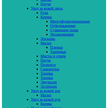
Патчи
Уход за кожей лица
Гели
Кремы
Многофункциональные
Отбеливающие
Сужающие поры
Увлажняющие
Лосьоны
Маски
Пленки
Тканевые
Мисты и спреи
Патчи
Пилинги
Сыворотки
Тонеры
Тоники
Эмульсии
Эссенции
Уход за кожей ног
Маски
Уход за кожей рук
Кремы