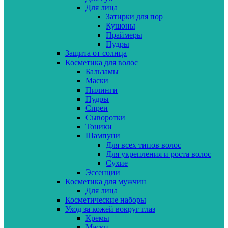
Для лица
Затирки для пор
Кушоны
Праймеры
Пудры
Защита от солнца
Косметика для волос
Бальзамы
Маски
Пилинги
Пудры
Спреи
Сыворотки
Тоники
Шампуни
Для всех типов волос
Для укрепления и роста волос
Сухие
Эссенции
Косметика для мужчин
Для лица
Косметические наборы
Уход за кожей вокруг глаз
Кремы
Маски