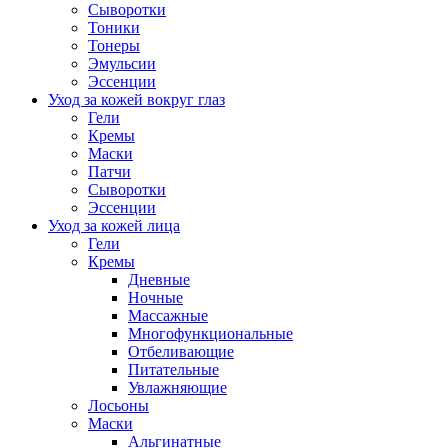
Сыворотки
Тоники
Тонеры
Эмульсии
Эссенции
Уход за кожей вокруг глаз
Гели
Кремы
Маски
Патчи
Сыворотки
Эссенции
Уход за кожей лица
Гели
Кремы
Дневные
Ночные
Массажные
Многофункциональные
Отбеливающие
Питательные
Увлажняющие
Лосьоны
Маски
Альгинатные