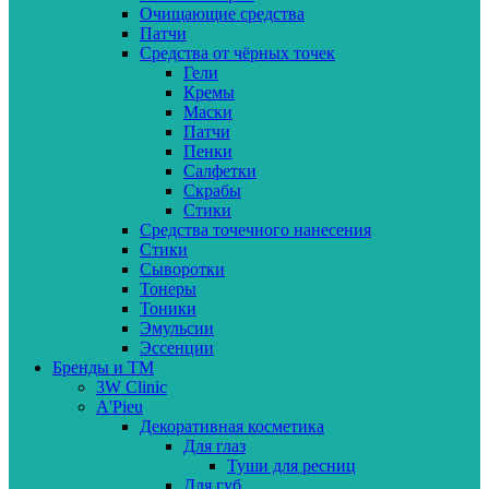
Очищающие средства
Патчи
Средства от чёрных точек
Гели
Кремы
Маски
Патчи
Пенки
Салфетки
Скрабы
Стики
Средства точечного нанесения
Стики
Сыворотки
Тонеры
Тоники
Эмульсии
Эссенции
Бренды и ТМ
3W Clinic
A'Pieu
Декоративная косметика
Для глаз
Туши для ресниц
Для губ