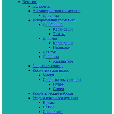
Berrisom
CC кремы
Антивозрастная косметика
Для лица
Декоративная косметика
Для бровей
Карандаши
Тинты
Для глаз
Карандаши
Подводки
Для губ
Для лица
Хайлайтеры
Защита от солнца
Косметика для волос
Маски
Средства для укладки
Пудры
Спреи
Косметические наборы
Уход за кожей вокруг глаз
Кремы
Патчи
Сыворотки