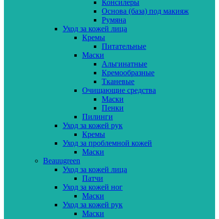
Консилеры
Основа (база) под макияж
Румяна
Уход за кожей лица
Кремы
Питательные
Маски
Альгинатные
Кремообразные
Тканевые
Очищающие средства
Маски
Пенки
Пилинги
Уход за кожей рук
Кремы
Уход за проблемной кожей
Маски
Beauugreen
Уход за кожей лица
Патчи
Уход за кожей ног
Маски
Уход за кожей рук
Маски