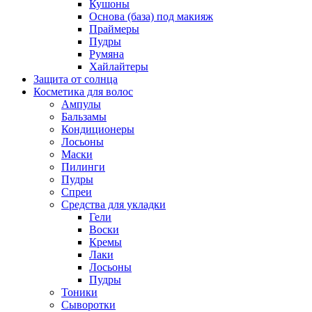
Кушоны
Основа (база) под макияж
Праймеры
Пудры
Румяна
Хайлайтеры
Защита от солнца
Косметика для волос
Ампулы
Бальзамы
Кондиционеры
Лосьоны
Маски
Пилинги
Пудры
Спреи
Средства для укладки
Гели
Воски
Кремы
Лаки
Лосьоны
Пудры
Тоники
Сыворотки