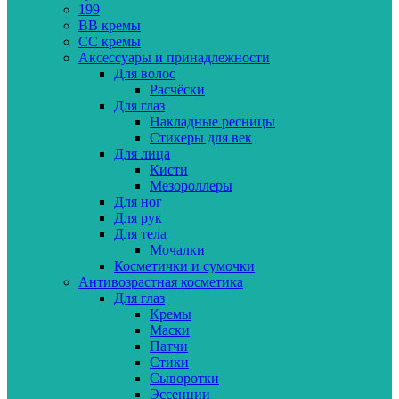
199
BB кремы
CC кремы
Аксессуары и принадлежности
Для волос
Расчёски
Для глаз
Накладные ресницы
Стикеры для век
Для лица
Кисти
Мезороллеры
Для ног
Для рук
Для тела
Мочалки
Косметички и сумочки
Антивозрастная косметика
Для глаз
Кремы
Маски
Патчи
Стики
Сыворотки
Эссенции