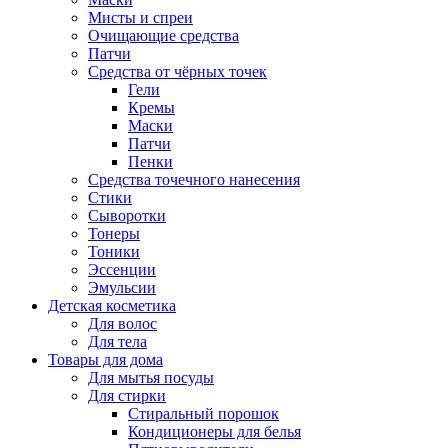
Мисты и спреи
Очищающие средства
Патчи
Средства от чёрных точек
Гели
Кремы
Маски
Патчи
Пенки
Средства точечного нанесения
Стики
Сыворотки
Тонеры
Тоники
Эссенции
Эмульсии
Детская косметика
Для волос
Для тела
Товары для дома
Для мытья посуды
Для стирки
Стиральный порошок
Кондиционеры для белья