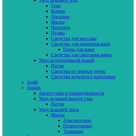
Уход за кожей тела
Гели
Кремы
Лосьоны
Маски
Пилинги
Пудры
Средства для массажа
Средства для принятия ванн
Пены для ванн
Средства для сжигания жира
Уход за проблемной кожей
Патчи
Средства от черных точек
Средства точечного нанесения
Amill
Anskin
Аксессуары и принадлежности
Уход за кожей вокруг глаз
Патчи
Уход за кожей лица
Маски
Альгинатные
Гидрогелевые
Тканевые