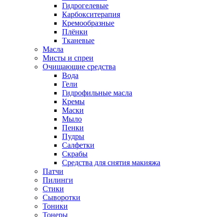
Гидрогелевые
Карбокситерапия
Кремообразные
Плёнки
Тканевые
Масла
Мисты и спреи
Очищающие средства
Вода
Гели
Гидрофильные масла
Кремы
Маски
Мыло
Пенки
Пудры
Салфетки
Скрабы
Средства для снятия макияжа
Патчи
Пилинги
Стики
Сыворотки
Тоники
Тонеры