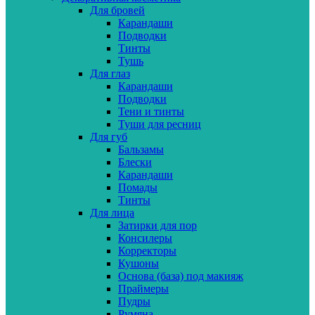
Для бровей
Карандаши
Подводки
Тинты
Тушь
Для глаз
Карандаши
Подводки
Тени и тинты
Туши для ресниц
Для губ
Бальзамы
Блески
Карандаши
Помады
Тинты
Для лица
Затирки для пор
Консилеры
Корректоры
Кушоны
Основа (база) под макияж
Праймеры
Пудры
Румяна