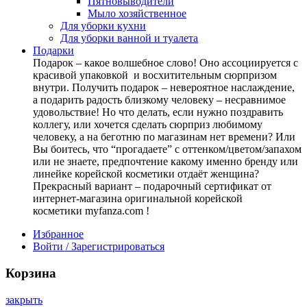
Пятновыводители
Мыло хозяйственное
Для уборки кухни
Для уборки ванной и туалета
Подарки
Подарок – какое волшебное слово! Оно ассоциируется с
красивой упаковкой и восхитительным сюрпризом
внутри. Получить подарок – невероятное наслаждение,
а подарить радость близкому человеку – несравнимое
удовольствие! Но что делать, если нужно поздравить
коллегу, или хочется сделать сюрприз любимому
человеку, а на беготню по магазинам нет времени? Или
Вы боитесь, что “прогадаете” с оттенком/цветом/запахом
или не знаете, предпочтение какому именно бренду или
линейке корейской косметики отдаёт женщина?
Прекрасный вариант – подарочный сертификат от
интернет-магазина оригинальной корейской
косметики myfanza.com !
Избранное
Войти / Зарегистрироваться
Корзина
закрыть