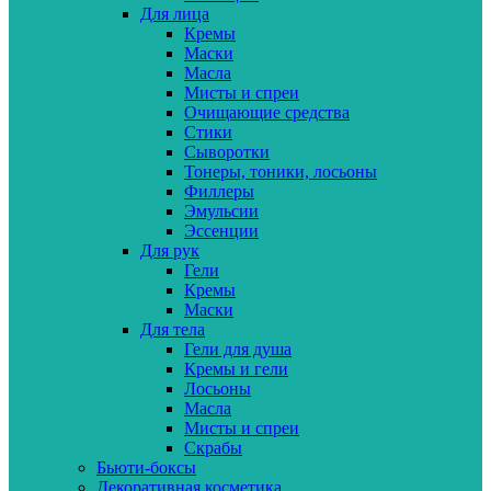
Для лица
Кремы
Маски
Масла
Мисты и спреи
Очищающие средства
Стики
Сыворотки
Тонеры, тоники, лосьоны
Филлеры
Эмульсии
Эссенции
Для рук
Гели
Кремы
Маски
Для тела
Гели для душа
Кремы и гели
Лосьоны
Масла
Мисты и спреи
Скрабы
Бьюти-боксы
Декоративная косметика