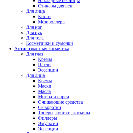
Накладные ресницы
Стикеры для век
Для лица
Кисти
Мезороллеры
Для ног
Для рук
Для тела
Косметички и сумочки
Антивозрастная косметика
Для глаз
Кремы
Патчи
Эссенции
Для лица
Кремы
Маски
Масла
Мисты и спреи
Очищающие средства
Сыворотки
Тонеры, тоники, лосьоны
Филлеры
Эмульсии
Эссенции