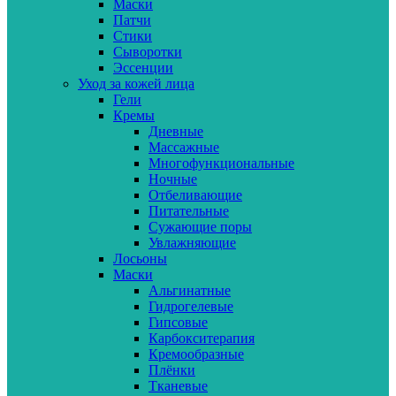
Маски
Патчи
Стики
Сыворотки
Эссенции
Уход за кожей лица
Гели
Кремы
Дневные
Массажные
Многофункциональные
Ночные
Отбеливающие
Питательные
Сужающие поры
Увлажняющие
Лосьоны
Маски
Альгинатные
Гидрогелевые
Гипсовые
Карбокситерапия
Кремообразные
Плёнки
Тканевые