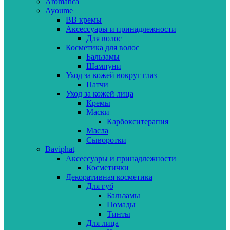
Aromatica
Ayoume
BB кремы
Аксессуары и принадлежности
Для волос
Косметика для волос
Бальзамы
Шампуни
Уход за кожей вокруг глаз
Патчи
Уход за кожей лица
Кремы
Маски
Карбокситерапия
Масла
Сыворотки
Baviphat
Аксессуары и принадлежности
Косметички
Декоративная косметика
Для губ
Бальзамы
Помады
Тинты
Для лица