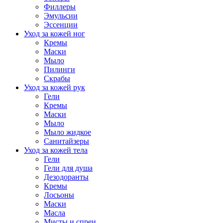
Филлеры
Эмульсии
Эссенции
Уход за кожей ног
Кремы
Маски
Мыло
Пилинги
Скрабы
Уход за кожей рук
Гели
Кремы
Маски
Мыло
Мыло жидкое
Санитайзеры
Уход за кожей тела
Гели
Гели для душа
Дезодоранты
Кремы
Лосьоны
Маски
Масла
Мисты и спреи