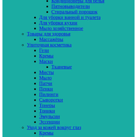
Кондиционеры для белья
Пятновыводители
Стиральный порошок
Для уборки ванной и туалета
Для уборки кухни
Мыло хозяйственное
Товары для здоровья
Массажёры
Улиточная косметика
Гели
Кремы
Маски
Тканевые
Мисты
Мыло
Патчи
Пенки
Пилинги
Сыворотки
Тонеры
Тоники
Эмульсии
Эссенции
Уход за кожей вокруг глаз
Кремы