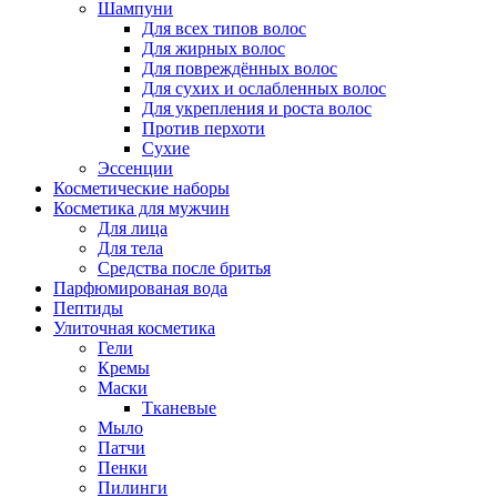
Шампуни
Для всех типов волос
Для жирных волос
Для повреждённых волос
Для сухих и ослабленных волос
Для укрепления и роста волос
Против перхоти
Сухие
Эссенции
Косметические наборы
Косметика для мужчин
Для лица
Для тела
Средства после бритья
Парфюмированая вода
Пептиды
Улиточная косметика
Гели
Кремы
Маски
Тканевые
Мыло
Патчи
Пенки
Пилинги