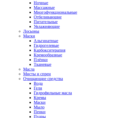
Ночные
Массажные
Многофункциональные
Отбеливающие
Питательные
Увлажняющие
Лосьоны
Маски
Альгинатные
Гидрогелевые
Карбокситерапия
Кремообразные
Плёнки
Тканевые
Масла
Мисты и спреи
Очищающие средства
Вода
Гели
Гидрофильные масла
Кремы
Маски
Мыло
Пенки
Пудры