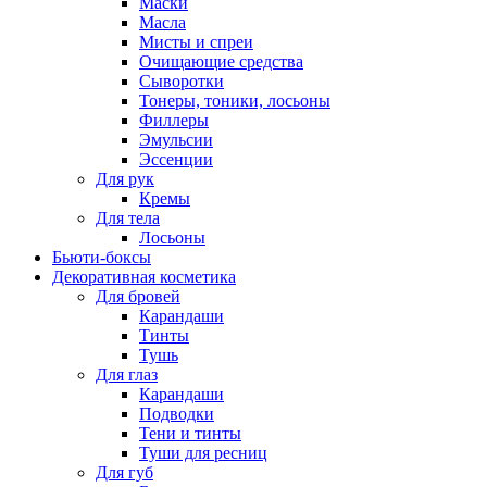
Маски
Масла
Мисты и спреи
Очищающие средства
Сыворотки
Тонеры, тоники, лосьоны
Филлеры
Эмульсии
Эссенции
Для рук
Кремы
Для тела
Лосьоны
Бьюти-боксы
Декоративная косметика
Для бровей
Карандаши
Тинты
Тушь
Для глаз
Карандаши
Подводки
Тени и тинты
Туши для ресниц
Для губ