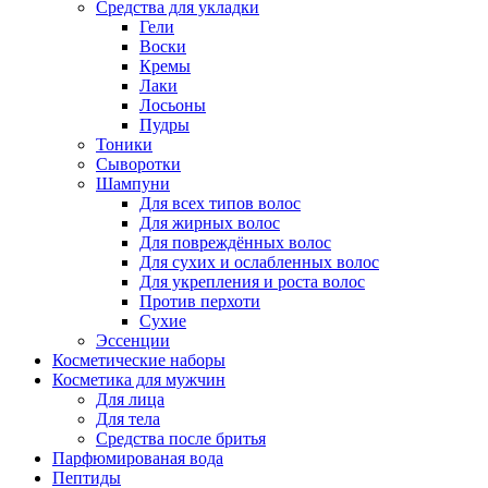
Средства для укладки
Гели
Воски
Кремы
Лаки
Лосьоны
Пудры
Тоники
Сыворотки
Шампуни
Для всех типов волос
Для жирных волос
Для повреждённых волос
Для сухих и ослабленных волос
Для укрепления и роста волос
Против перхоти
Сухие
Эссенции
Косметические наборы
Косметика для мужчин
Для лица
Для тела
Средства после бритья
Парфюмированая вода
Пептиды