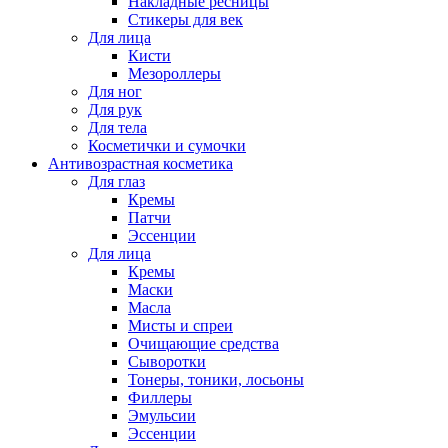
Накладные ресницы
Стикеры для век
Для лица
Кисти
Мезороллеры
Для ног
Для рук
Для тела
Косметички и сумочки
Антивозрастная косметика
Для глаз
Кремы
Патчи
Эссенции
Для лица
Кремы
Маски
Масла
Мисты и спреи
Очищающие средства
Сыворотки
Тонеры, тоники, лосьоны
Филлеры
Эмульсии
Эссенции