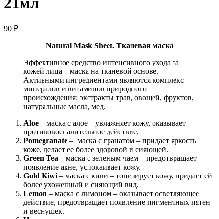
21мл
90
₽
Natural Mask Sheet. Тканевая маска
Эффе­ктивное средство интенсивного ухода за
кожей лица – маска на тка­невой основе.
Активными ингредиентами являются компле­кс
минералов и витаминов природного
происхождени­я: экстракты трав, овощей, фруктов,
натуральные масла, мед.
Aloe
– маска с алое – увлажняет кожу, оказывает
противовоспалительное действие.
Pomegranate
– маска с гранатом – придает яркость
коже, делает ее более здоровой и сияющей.
Green Tea
– маска с зеленым чаем – предотвращает
появление акне, успокаивает кожу.
Gold Kiwi
– маска с киви – тонизирует кожу, придает ей
более ухоженный и сияющий вид.
Lemon
– маска с лимоном – оказывает осветляющее
действие, предотвращает появление пигментных пятен
и веснушек.