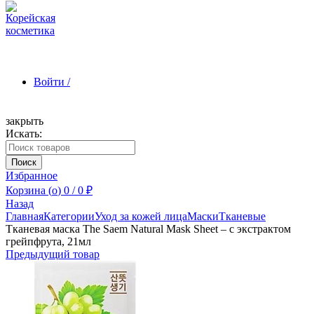
Войти /
закрыть
Искать:
Зарегистрироваться
Поиск
Избранное
Корзина (
o
)
0
/
0
₽
Назад
Главная
Категории
Уход за кожей лица
Маски
Тканевые
Тканевая маска The Saem Natural Mask Sheet – с экстрактом
грейпфрута, 21мл
Предыдущий товар