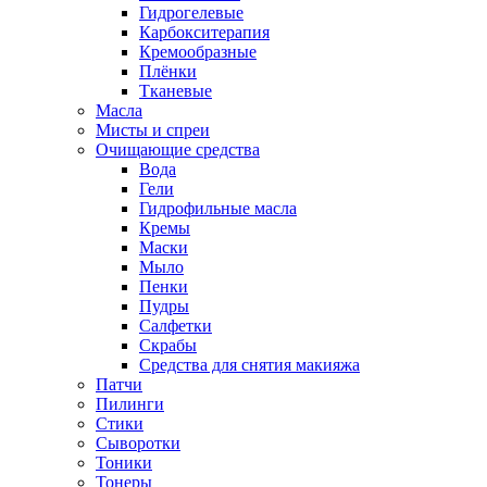
Гидрогелевые
Карбокситерапия
Кремообразные
Плёнки
Тканевые
Масла
Мисты и спреи
Очищающие средства
Вода
Гели
Гидрофильные масла
Кремы
Маски
Мыло
Пенки
Пудры
Салфетки
Скрабы
Средства для снятия макияжа
Патчи
Пилинги
Стики
Сыворотки
Тоники
Тонеры