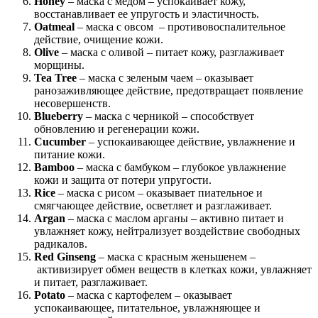
Honey
– маска с медом – успокаивает кожу,
восстанавливает ее упругость и эластичность.
Oatmeal
– маска с овсом – противовоспалительное
действие, очищение кожи.
Olive
– маска с оливой – питает кожу, разглаживает
морщины.
Tea Tree
– маска с зеленым чаем – оказывает
ранозаживляющее действие, предотвращает появление
несовершенств.
Blueberry
– маска с черникой – способствует
обновлению и регенерации кожи.
Cucumber
– успокаивающее действие, увлажнение и
питание кожи.
Bamboo
– маска с бамбуком – глубокое увлажнение
кожи и защита от потери упругости.
Rice
– маска с рисом – оказывает пиательное и
смягчающее действие, осветляет и разглаживает.
Argan
– маска с маслом арганы – активно питает и
увлажняет кожу, нейтрализует воздействие свободных
радикалов.
Red Ginseng
– маска с красным женьшенем –
активизирует обмен веществ в клетках кожи, увлажняет
и питает, разглаживает.
Potato
– маска с картофелем – оказывает
успокаивающее, питательное, увлажняющее и