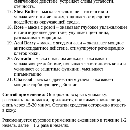
смягчающее действие, устраняет следы усталости,
отёчность.
Shea Butter
– маска с маслом ши – интенсивно
увлажняет и питает кожу, защищает от вредного
воздействия окружающей среды.
Rose
– маска с розой – оказывает глубокое увлажняющее
и тонизирующее действие, улучшает цвет лица,
разглаживает морщины.
Acai Berry
– маска с ягодами асаи – оказывает мощное
антиоксидантное действие, стимулируют регенерацию
клеток кожи.
Avocado
– маска с маслом авокадо – оказывает
увлажняющее действие, повышает эластичность кожи и
усиливает ее защитные функции, уменьшает
пигментацию.
Charcoal
– маска с древестным углем – оказывает
мощное сорбирующее действие
Способ применения:
Осторожно вскрыть упаковку,
разложить ткань маски, приложить, прижимая к коже лица,
снять через 15-20 минут. Остатки средства осторожно втереть
в кожу.
Рекомендуется курсовое применение ежедневно в течение 1-2
недель, далее – 1-2 раза в неделю.