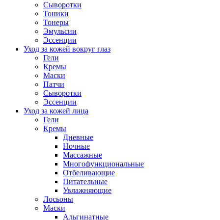
Сыворотки
Тоники
Тонеры
Эмульсии
Эссенции
Уход за кожей вокруг глаз
Гели
Кремы
Маски
Патчи
Сыворотки
Эссенции
Уход за кожей лица
Гели
Кремы
Дневные
Ночные
Массажные
Многофункциональные
Отбеливающие
Питательные
Увлажняющие
Лосьоны
Маски
Альгинатные