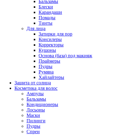
Бальзамы
Блески
Карандаши
Помады
Тинты
Для лица
Затирки для пор
Консилеры
Корректоры
Кушоны
Основа (база) под макияж
Праймеры
Пудры
Румяна
Хайлайтеры
Защита от солнца
Косметика для волос
Ампулы
Бальзамы
Кондиционеры
Лосьоны
Маски
Пилинги
Пудры
Спреи