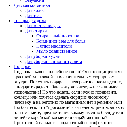
Эмульсии
Детская косметика
Для волос
Для тела
Товары для дома
Для мытья посуды
Для стирки
Стиральный порошок
Кондиционеры для белья
Пятновыводители
Мыло хозяйственное
Для уборки кухни
Для уборки ванной и туалета
Подарки
Подарок – какое волшебное слово! Оно ассоциируется с
красивой упаковкой и восхитительным сюрпризом
внутри. Получить подарок – невероятное наслаждение,
а подарить радость близкому человеку – несравнимое
удовольствие! Но что делать, если нужно поздравить
коллегу, или хочется сделать сюрприз любимому
человеку, а на беготню по магазинам нет времени? Или
Вы боитесь, что “прогадаете” с оттенком/цветом/запахом
или не знаете, предпочтение какому именно бренду или
линейке корейской косметики отдаёт женщина?
Прекрасный вариант – подарочный сертификат от