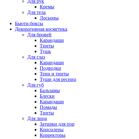
Для рук
Кремы
Для тела
Лосьоны
Бьюти-боксы
Декоративная косметика
Для бровей
Карандаши
Тинты
Тушь
Для глаз
Карандаши
Подводки
Тени и тинты
Туши для ресниц
Для губ
Бальзамы
Блески
Карандаши
Помады
Тинты
Для лица
Затирки для пор
Консилеры
Корректоры