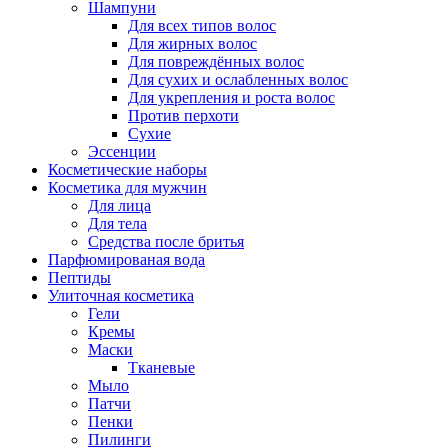
Шампуни
Для всех типов волос
Для жирных волос
Для повреждённых волос
Для сухих и ослабленных волос
Для укрепления и роста волос
Против перхоти
Сухие
Эссенции
Косметические наборы
Косметика для мужчин
Для лица
Для тела
Средства после бритья
Парфюмированая вода
Пептиды
Улиточная косметика
Гели
Кремы
Маски
Тканевые
Мыло
Патчи
Пенки
Пилинги