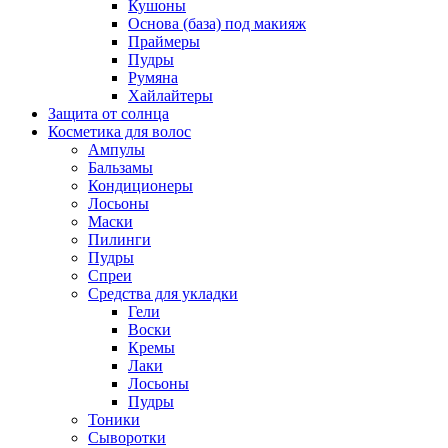
Кушоны
Основа (база) под макияж
Праймеры
Пудры
Румяна
Хайлайтеры
Защита от солнца
Косметика для волос
Ампулы
Бальзамы
Кондиционеры
Лосьоны
Маски
Пилинги
Пудры
Спреи
Средства для укладки
Гели
Воски
Кремы
Лаки
Лосьоны
Пудры
Тоники
Сыворотки