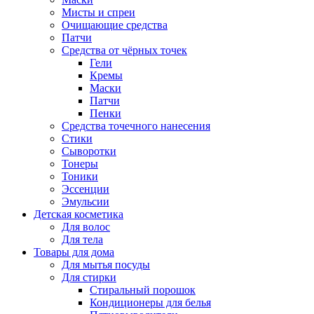
Мисты и спреи
Очищающие средства
Патчи
Средства от чёрных точек
Гели
Кремы
Маски
Патчи
Пенки
Средства точечного нанесения
Стики
Сыворотки
Тонеры
Тоники
Эссенции
Эмульсии
Детская косметика
Для волос
Для тела
Товары для дома
Для мытья посуды
Для стирки
Стиральный порошок
Кондиционеры для белья