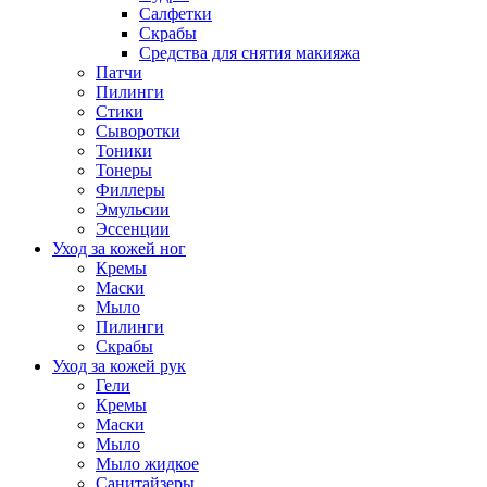
Салфетки
Скрабы
Средства для снятия макияжа
Патчи
Пилинги
Стики
Сыворотки
Тоники
Тонеры
Филлеры
Эмульсии
Эссенции
Уход за кожей ног
Кремы
Маски
Мыло
Пилинги
Скрабы
Уход за кожей рук
Гели
Кремы
Маски
Мыло
Мыло жидкое
Санитайзеры