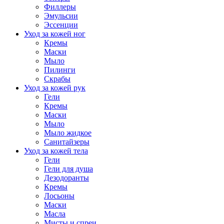
Филлеры
Эмульсии
Эссенции
Уход за кожей ног
Кремы
Маски
Мыло
Пилинги
Скрабы
Уход за кожей рук
Гели
Кремы
Маски
Мыло
Мыло жидкое
Санитайзеры
Уход за кожей тела
Гели
Гели для душа
Дезодоранты
Кремы
Лосьоны
Маски
Масла
Мисты и спреи