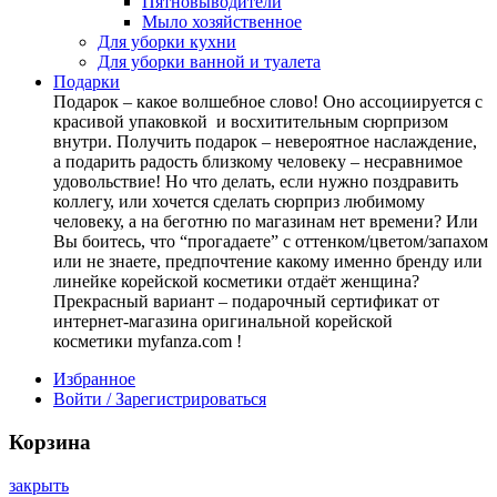
Пятновыводители
Мыло хозяйственное
Для уборки кухни
Для уборки ванной и туалета
Подарки
Подарок – какое волшебное слово! Оно ассоциируется с
красивой упаковкой и восхитительным сюрпризом
внутри. Получить подарок – невероятное наслаждение,
а подарить радость близкому человеку – несравнимое
удовольствие! Но что делать, если нужно поздравить
коллегу, или хочется сделать сюрприз любимому
человеку, а на беготню по магазинам нет времени? Или
Вы боитесь, что “прогадаете” с оттенком/цветом/запахом
или не знаете, предпочтение какому именно бренду или
линейке корейской косметики отдаёт женщина?
Прекрасный вариант – подарочный сертификат от
интернет-магазина оригинальной корейской
косметики myfanza.com !
Избранное
Войти / Зарегистрироваться
Корзина
закрыть