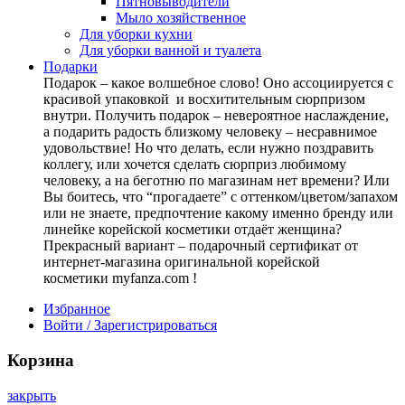
Пятновыводители
Мыло хозяйственное
Для уборки кухни
Для уборки ванной и туалета
Подарки
Подарок – какое волшебное слово! Оно ассоциируется с
красивой упаковкой и восхитительным сюрпризом
внутри. Получить подарок – невероятное наслаждение,
а подарить радость близкому человеку – несравнимое
удовольствие! Но что делать, если нужно поздравить
коллегу, или хочется сделать сюрприз любимому
человеку, а на беготню по магазинам нет времени? Или
Вы боитесь, что “прогадаете” с оттенком/цветом/запахом
или не знаете, предпочтение какому именно бренду или
линейке корейской косметики отдаёт женщина?
Прекрасный вариант – подарочный сертификат от
интернет-магазина оригинальной корейской
косметики myfanza.com !
Избранное
Войти / Зарегистрироваться
Корзина
закрыть