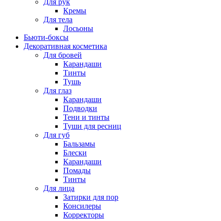
Для рук
Кремы
Для тела
Лосьоны
Бьюти-боксы
Декоративная косметика
Для бровей
Карандаши
Тинты
Тушь
Для глаз
Карандаши
Подводки
Тени и тинты
Туши для ресниц
Для губ
Бальзамы
Блески
Карандаши
Помады
Тинты
Для лица
Затирки для пор
Консилеры
Корректоры