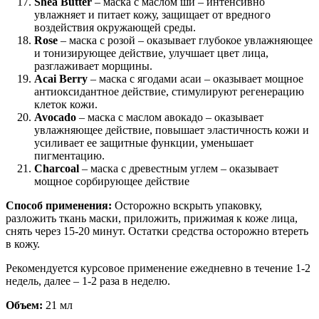
Shea Butter
– маска с маслом ши – интенсивно
увлажняет и питает кожу, защищает от вредного
воздействия окружающей среды.
Rose
– маска с розой – оказывает глубокое увлажняющее
и тонизирующее действие, улучшает цвет лица,
разглаживает морщины.
Acai Berry
– маска с ягодами асаи – оказывает мощное
антиоксидантное действие, стимулируют регенерацию
клеток кожи.
Avocado
– маска с маслом авокадо – оказывает
увлажняющее действие, повышает эластичность кожи и
усиливает ее защитные функции, уменьшает
пигментацию.
Charcoal
– маска с древестным углем – оказывает
мощное сорбирующее действие
Способ применения:
Осторожно вскрыть упаковку,
разложить ткань маски, приложить, прижимая к коже лица,
снять через 15-20 минут. Остатки средства осторожно втереть
в кожу.
Рекомендуется курсовое применение ежедневно в течение 1-2
недель, далее – 1-2 раза в неделю.
Объем:
21 мл