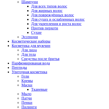
Шампуни
Для всех типов волос
Для жирных волос
Для повреждённых волос
Для сухих и ослабленных волос
Для укрепления и роста волос
Против перхоти
Сухие
Эссенции
Косметические наборы
Косметика для мужчин
Для лица
Для тела
Средства после бритья
Парфюмированая вода
Пептиды
Улиточная косметика
Гели
Кремы
Маски
Тканевые
Мыло
Патчи
Пенки
Пилинги