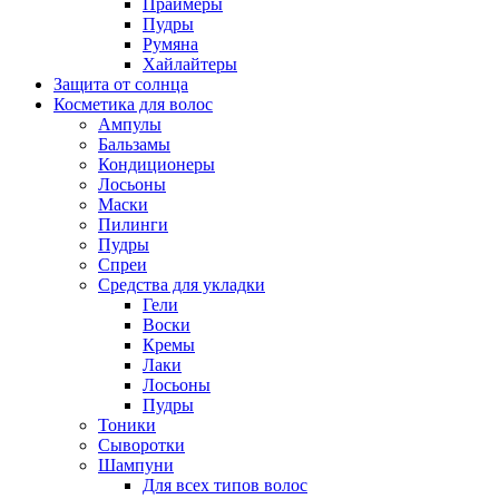
Праймеры
Пудры
Румяна
Хайлайтеры
Защита от солнца
Косметика для волос
Ампулы
Бальзамы
Кондиционеры
Лосьоны
Маски
Пилинги
Пудры
Спреи
Средства для укладки
Гели
Воски
Кремы
Лаки
Лосьоны
Пудры
Тоники
Сыворотки
Шампуни
Для всех типов волос