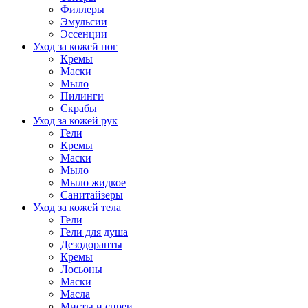
Филлеры
Эмульсии
Эссенции
Уход за кожей ног
Кремы
Маски
Мыло
Пилинги
Скрабы
Уход за кожей рук
Гели
Кремы
Маски
Мыло
Мыло жидкое
Санитайзеры
Уход за кожей тела
Гели
Гели для душа
Дезодоранты
Кремы
Лосьоны
Маски
Масла
Мисты и спреи