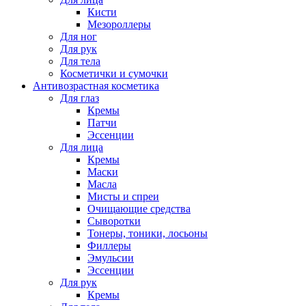
Кисти
Мезороллеры
Для ног
Для рук
Для тела
Косметички и сумочки
Антивозрастная косметика
Для глаз
Кремы
Патчи
Эссенции
Для лица
Кремы
Маски
Масла
Мисты и спреи
Очищающие средства
Сыворотки
Тонеры, тоники, лосьоны
Филлеры
Эмульсии
Эссенции
Для рук
Кремы