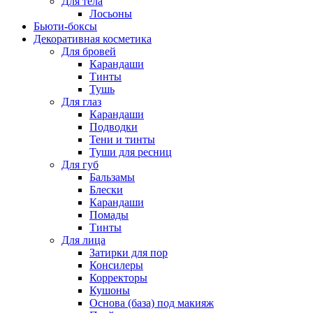
Для тела
Лосьоны
Бьюти-боксы
Декоративная косметика
Для бровей
Карандаши
Тинты
Тушь
Для глаз
Карандаши
Подводки
Тени и тинты
Туши для ресниц
Для губ
Бальзамы
Блески
Карандаши
Помады
Тинты
Для лица
Затирки для пор
Консилеры
Корректоры
Кушоны
Основа (база) под макияж