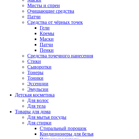
Мисты и спреи
Очищающие средства
Патчи
Средства от чёрных точек
Гели
Кремы
Маски
Патчи
Пенки
Средства точечного нанесения
Стики
Сыворотки
Тонеры
Тоники
Эссенции
Эмульсии
Детская косметика
Для волос
Для тела
Товары для дома
Для мытья посуды
Для стирки
Стиральный порошок
Кондиционеры для белья