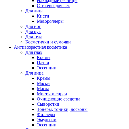
Накладные ресницы
Стикеры для век
Для лица
Кисти
Мезороллеры
Для ног
Для рук
Для тела
Косметички и сумочки
Антивозрастная косметика
Для глаз
Кремы
Патчи
Эссенции
Для лица
Кремы
Маски
Масла
Мисты и спреи
Очищающие средства
Сыворотки
Тонеры, тоники, лосьоны
Филлеры
Эмульсии
Эссенции