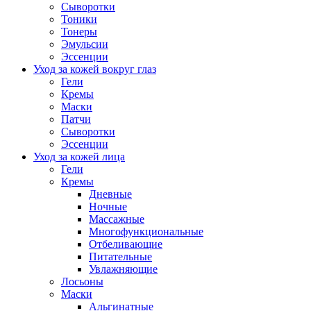
Сыворотки
Тоники
Тонеры
Эмульсии
Эссенции
Уход за кожей вокруг глаз
Гели
Кремы
Маски
Патчи
Сыворотки
Эссенции
Уход за кожей лица
Гели
Кремы
Дневные
Ночные
Массажные
Многофункциональные
Отбеливающие
Питательные
Увлажняющие
Лосьоны
Маски
Альгинатные