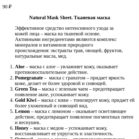
90
₽
Natural Mask Sheet. Тканевая маска
Эффе­ктивное средство интенсивного ухода за
кожей лица – маска на тка­невой основе.
Активными ингредиентами являются компле­кс
минералов и витаминов природного
происхождени­я: экстракты трав, овощей, фруктов,
натуральные масла, мед.
Aloe
– маска с алое – увлажняет кожу, оказывает
противовоспалительное действие.
Pomegranate
– маска с гранатом – придает яркость
коже, делает ее более здоровой и сияющей.
Green Tea
– маска с зеленым чаем – предотвращает
появление акне, успокаивает кожу.
Gold Kiwi
– маска с киви – тонизирует кожу, придает ей
более ухоженный и сияющий вид.
Lemon
– маска с лимоном – оказывает осветляющее
действие, предотвращает появление пигментных пятен
и веснушек.
Honey
– маска с медом – успокаивает кожу,
восстанавливает ее упругость и эластичность.