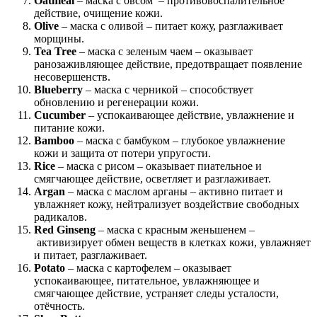
Oatmeal
– маска с овсом – противовоспалительное
действие, очищение кожи.
Olive
– маска с оливой – питает кожу, разглаживает
морщины.
Tea Tree
– маска с зеленым чаем – оказывает
ранозаживляющее действие, предотвращает появление
несовершенств.
Blueberry
– маска с черникой – способствует
обновлению и регенерации кожи.
Cucumber
– успокаивающее действие, увлажнение и
питание кожи.
Bamboo
– маска с бамбуком – глубокое увлажнение
кожи и защита от потери упругости.
Rice
– маска с рисом – оказывает пиательное и
смягчающее действие, осветляет и разглаживает.
Argan
– маска с маслом арганы – активно питает и
увлажняет кожу, нейтрализует воздействие свободных
радикалов.
Red Ginseng
– маска с красным женьшенем –
активизирует обмен веществ в клетках кожи, увлажняет
и питает, разглаживает.
Potato
– маска с картофелем – оказывает
успокаивающее, питательное, увлажняющее и
смягчающее действие, устраняет следы усталости,
отёчность.