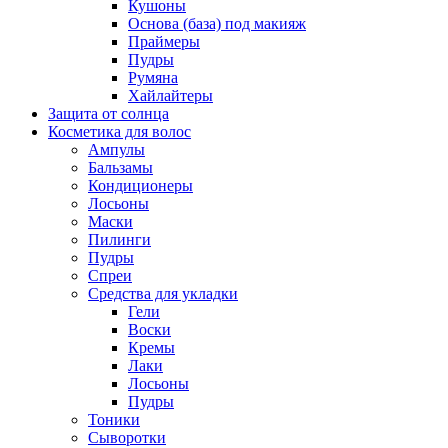
Кушоны
Основа (база) под макияж
Праймеры
Пудры
Румяна
Хайлайтеры
Защита от солнца
Косметика для волос
Ампулы
Бальзамы
Кондиционеры
Лосьоны
Маски
Пилинги
Пудры
Спреи
Средства для укладки
Гели
Воски
Кремы
Лаки
Лосьоны
Пудры
Тоники
Сыворотки