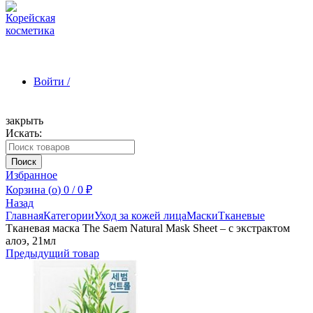
Войти /
закрыть
Искать:
Зарегистрироваться
Поиск
Избранное
Корзина (
o
)
0
/
0
₽
Назад
Главная
Категории
Уход за кожей лица
Маски
Тканевые
Тканевая маска The Saem Natural Mask Sheet – с экстрактом
алоэ, 21мл
Предыдущий товар