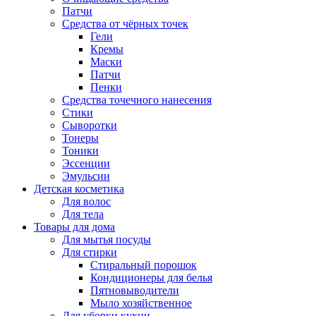
Патчи
Средства от чёрных точек
Гели
Кремы
Маски
Патчи
Пенки
Средства точечного нанесения
Стики
Сыворотки
Тонеры
Тоники
Эссенции
Эмульсии
Детская косметика
Для волос
Для тела
Товары для дома
Для мытья посуды
Для стирки
Стиральный порошок
Кондиционеры для белья
Пятновыводители
Мыло хозяйственное
Для уборки кухни