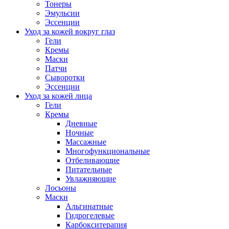
Тонеры
Эмульсии
Эссенции
Уход за кожей вокруг глаз
Гели
Кремы
Маски
Патчи
Сыворотки
Эссенции
Уход за кожей лица
Гели
Кремы
Дневные
Ночные
Массажные
Многофункциональные
Отбеливающие
Питательные
Увлажняющие
Лосьоны
Маски
Альгинатные
Гидрогелевые
Карбокситерапия