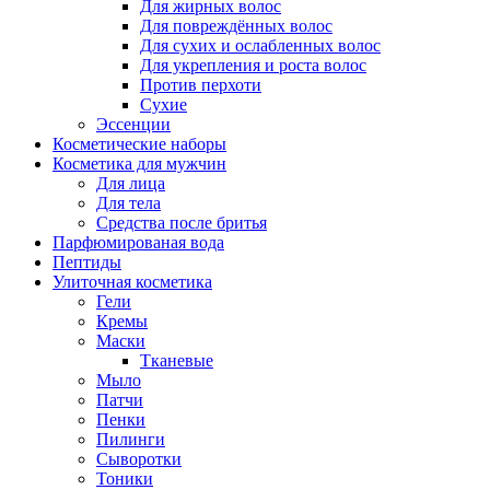
Для жирных волос
Для повреждённых волос
Для сухих и ослабленных волос
Для укрепления и роста волос
Против перхоти
Сухие
Эссенции
Косметические наборы
Косметика для мужчин
Для лица
Для тела
Средства после бритья
Парфюмированая вода
Пептиды
Улиточная косметика
Гели
Кремы
Маски
Тканевые
Мыло
Патчи
Пенки
Пилинги
Сыворотки
Тоники