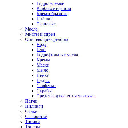
Гидрогелевые
Карбокситерапия
Кремообразные
Плёнки
Тканевые
Масла
Мисты и спреи
Очищающие средства
Вода
Гели
Гидрофильные масла
Кремы
Маски
Мыло
Пенки
Пудры
Салфетки
Скрабы
Средства для снятия макияжа
Патчи
Пилинги
Стики
Сыворотки
Тоники
Тонеры