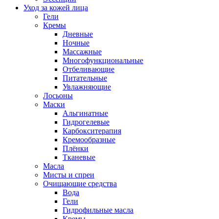
Уход за кожей лица
Гели
Кремы
Дневные
Ночные
Массажные
Многофункциональные
Отбеливающие
Питательные
Увлажняющие
Лосьоны
Маски
Альгинатные
Гидрогелевые
Карбокситерапия
Кремообразные
Плёнки
Тканевые
Масла
Мисты и спреи
Очищающие средства
Вода
Гели
Гидрофильные масла
Кремы