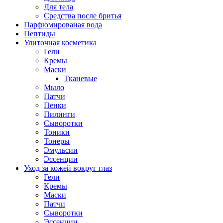
Для тела
Средства после бритья
Парфюмированая вода
Пептиды
Улиточная косметика
Гели
Кремы
Маски
Тканевые
Мыло
Патчи
Пенки
Пилинги
Сыворотки
Тоники
Тонеры
Эмульсии
Эссенции
Уход за кожей вокруг глаз
Гели
Кремы
Маски
Патчи
Сыворотки
Эссенции