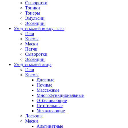
Сыворотки
Тоники
Тонеры
Эмульсии
Эссенции
Уход за кожей вокруг глаз
Гели
Кремы
Маски
Патчи
Сыворотки
Эссенции
Уход за кожей лица
Гели
Кремы
Дневные
Ночные
Массажные
Многофункциональные
Отбеливающие
Питательные
Увлажняющие
Лосьоны
Маски
Альгинатные