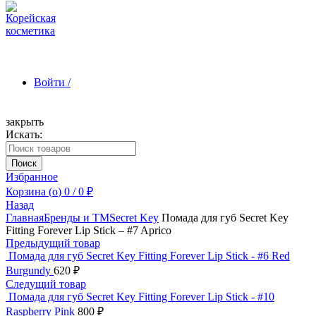
Войти /
закрыть
Искать:
Зарегистрироваться
Поиск
Избранное
Корзина (
o
)
0
/
0
₽
Назад
Главная
Бренды и ТМ
Secret Key
Помада для губ Secret Key
Fitting Forever Lip Stick – #7 Aprico
Предыдущий товар
Помада для губ Secret Key Fitting Forever Lip Stick - #6 Red
Burgundy
620
₽
Следущий товар
Помада для губ Secret Key Fitting Forever Lip Stick - #10
Raspberry Pink
800
₽