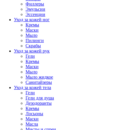
Филлеры
Эмульсии
Эссенции
Уход за кожей ног
Кремы
Маски
Мыло
Пилинги
Скрабы
Уход за кожей рук
Гели
Кремы
Маски
Мыло
Мыло жидкое
Санитайзеры
Уход за кожей тела
Гели
Гели для душа
Дезодоранты
Кремы
Лосьоны
Маски
Масла
Мисты и спреи