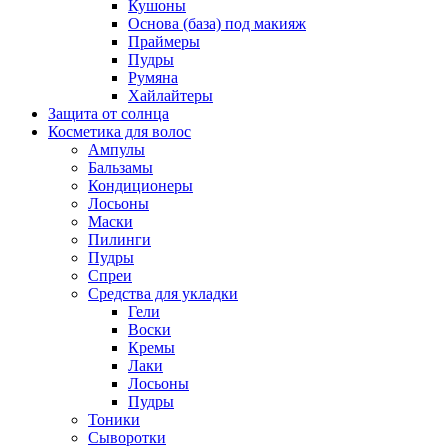
Кушоны
Основа (база) под макияж
Праймеры
Пудры
Румяна
Хайлайтеры
Защита от солнца
Косметика для волос
Ампулы
Бальзамы
Кондиционеры
Лосьоны
Маски
Пилинги
Пудры
Спреи
Средства для укладки
Гели
Воски
Кремы
Лаки
Лосьоны
Пудры
Тоники
Сыворотки