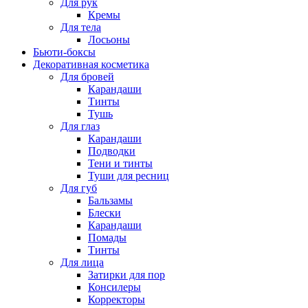
Для рук
Кремы
Для тела
Лосьоны
Бьюти-боксы
Декоративная косметика
Для бровей
Карандаши
Тинты
Тушь
Для глаз
Карандаши
Подводки
Тени и тинты
Туши для ресниц
Для губ
Бальзамы
Блески
Карандаши
Помады
Тинты
Для лица
Затирки для пор
Консилеры
Корректоры