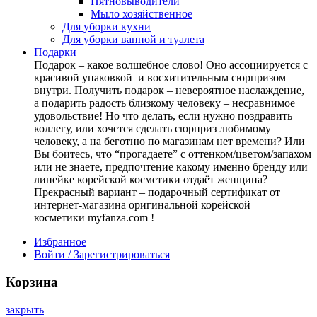
Пятновыводители
Мыло хозяйственное
Для уборки кухни
Для уборки ванной и туалета
Подарки
Подарок – какое волшебное слово! Оно ассоциируется с
красивой упаковкой и восхитительным сюрпризом
внутри. Получить подарок – невероятное наслаждение,
а подарить радость близкому человеку – несравнимое
удовольствие! Но что делать, если нужно поздравить
коллегу, или хочется сделать сюрприз любимому
человеку, а на беготню по магазинам нет времени? Или
Вы боитесь, что “прогадаете” с оттенком/цветом/запахом
или не знаете, предпочтение какому именно бренду или
линейке корейской косметики отдаёт женщина?
Прекрасный вариант – подарочный сертификат от
интернет-магазина оригинальной корейской
косметики myfanza.com !
Избранное
Войти / Зарегистрироваться
Корзина
закрыть