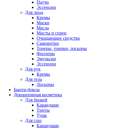
Патчи
Эссенции
Для лица
Кремы
Маски
Масла
Мисты и спреи
Очищающие средства
Сыворотки
Тонеры, тоники, лосьоны
Филлеры
Эмульсии
Эссенции
Для рук
Кремы
Для тела
Лосьоны
Бьюти-боксы
Декоративная косметика
Для бровей
Карандаши
Тинты
Тушь
Для глаз
Карандаши