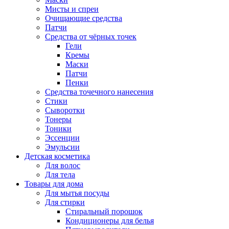
Мисты и спреи
Очищающие средства
Патчи
Средства от чёрных точек
Гели
Кремы
Маски
Патчи
Пенки
Средства точечного нанесения
Стики
Сыворотки
Тонеры
Тоники
Эссенции
Эмульсии
Детская косметика
Для волос
Для тела
Товары для дома
Для мытья посуды
Для стирки
Стиральный порошок
Кондиционеры для белья