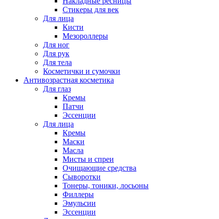
Накладные ресницы
Стикеры для век
Для лица
Кисти
Мезороллеры
Для ног
Для рук
Для тела
Косметички и сумочки
Антивозрастная косметика
Для глаз
Кремы
Патчи
Эссенции
Для лица
Кремы
Маски
Масла
Мисты и спреи
Очищающие средства
Сыворотки
Тонеры, тоники, лосьоны
Филлеры
Эмульсии
Эссенции