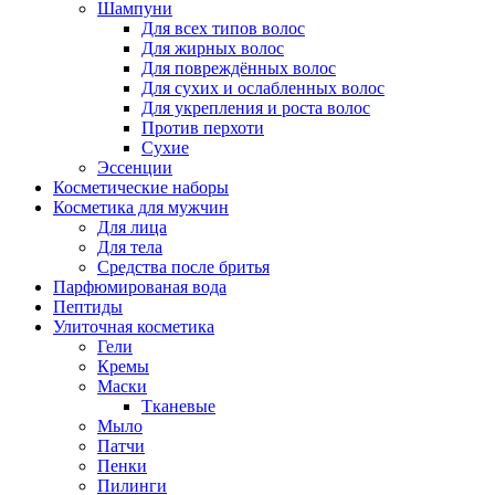
Шампуни
Для всех типов волос
Для жирных волос
Для повреждённых волос
Для сухих и ослабленных волос
Для укрепления и роста волос
Против перхоти
Сухие
Эссенции
Косметические наборы
Косметика для мужчин
Для лица
Для тела
Средства после бритья
Парфюмированая вода
Пептиды
Улиточная косметика
Гели
Кремы
Маски
Тканевые
Мыло
Патчи
Пенки
Пилинги