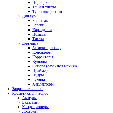
Подводки
Тени и тинты
Туши для ресниц
Для губ
Бальзамы
Блески
Карандаши
Помады
Тинты
Для лица
Затирки для пор
Консилеры
Корректоры
Кушоны
Основа (база) под макияж
Праймеры
Пудры
Румяна
Хайлайтеры
Защита от солнца
Косметика для волос
Ампулы
Бальзамы
Кондиционеры
Лосьоны