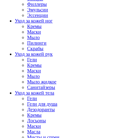
Филлеры
Эмульсии
Эссенции
Уход за кожей ног
Кремы
Маски
Мыло
Пилинги
Скрабы
Уход за кожей рук
Гели
Кремы
Маски
Мыло
Мыло жидкое
Санитайзеры
Уход за кожей тела
Гели
Гели для душа
Дезодоранты
Кремы
Лосьоны
Маски
Масла
Мисты и спреи