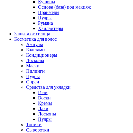
Кушоны
Основа (база) под макияж
Праймеры
Пудры
Румяна
Хайлайтеры
Защита от солнца
Косметика для волос
Ампулы
Бальзамы
Кондиционеры
Лосьоны
Маски
Пилинги
Пудры
Спреи
Средства для укладки
Гели
Воски
Кремы
Лаки
Лосьоны
Пудры
Тоники
Сыворотки