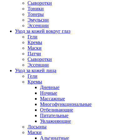
Сыворотки
Тоники
Тонеры
Эмульсии
Эссенции
Уход за кожей вокруг глаз
Гели
Кремы
Маски
Патчи
Сыворотки
Эссенции
Уход за кожей лица
Гели
Кремы
Дневные
Ночные
Массажные
Многофункциональные
Отбеливающие
Питательные
Увлажняющие
Лосьоны
Маски
Альгинатные