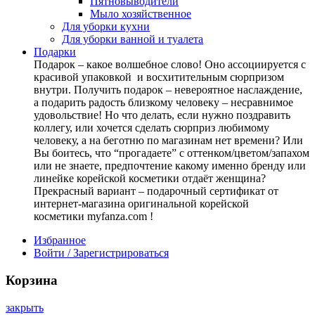
Пятновыводители
Мыло хозяйственное
Для уборки кухни
Для уборки ванной и туалета
Подарки
Подарок – какое волшебное слово! Оно ассоциируется с
красивой упаковкой и восхитительным сюрпризом
внутри. Получить подарок – невероятное наслаждение,
а подарить радость близкому человеку – несравнимое
удовольствие! Но что делать, если нужно поздравить
коллегу, или хочется сделать сюрприз любимому
человеку, а на беготню по магазинам нет времени? Или
Вы боитесь, что “прогадаете” с оттенком/цветом/запахом
или не знаете, предпочтение какому именно бренду или
линейке корейской косметики отдаёт женщина?
Прекрасный вариант – подарочный сертификат от
интернет-магазина оригинальной корейской
косметики myfanza.com !
Избранное
Войти / Зарегистрироваться
Корзина
закрыть