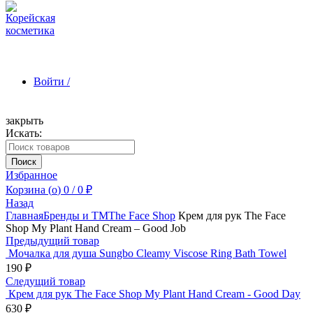
Войти /
закрыть
Искать:
Зарегистрироваться
Поиск
Избранное
Корзина (
o
)
0
/
0
₽
Назад
Главная
Бренды и ТМ
The Face Shop
Крем для рук The Face
Shop My Plant Hand Cream – Good Job
Предыдущий товар
Мочалка для душа Sungbo Cleamy Viscose Ring Bath Towel
190
₽
Следущий товар
Крем для рук The Face Shop My Plant Hand Cream - Good Day
630
₽