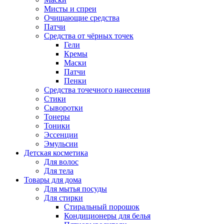
Мисты и спреи
Очищающие средства
Патчи
Средства от чёрных точек
Гели
Кремы
Маски
Патчи
Пенки
Средства точечного нанесения
Стики
Сыворотки
Тонеры
Тоники
Эссенции
Эмульсии
Детская косметика
Для волос
Для тела
Товары для дома
Для мытья посуды
Для стирки
Стиральный порошок
Кондиционеры для белья