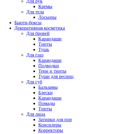
Для рук
Кремы
Для тела
Лосьоны
Бьюти-боксы
Декоративная косметика
Для бровей
Карандаши
Тинты
Тушь
Для глаз
Карандаши
Подводки
Тени и тинты
Туши для ресниц
Для губ
Бальзамы
Блески
Карандаши
Помады
Тинты
Для лица
Затирки для пор
Консилеры
Корректоры