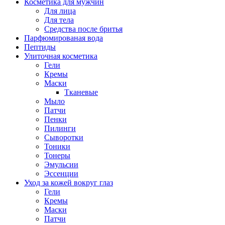
Косметика для мужчин
Для лица
Для тела
Средства после бритья
Парфюмированая вода
Пептиды
Улиточная косметика
Гели
Кремы
Маски
Тканевые
Мыло
Патчи
Пенки
Пилинги
Сыворотки
Тоники
Тонеры
Эмульсии
Эссенции
Уход за кожей вокруг глаз
Гели
Кремы
Маски
Патчи