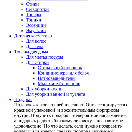
Стики
Сыворотки
Тонеры
Тоники
Эссенции
Эмульсии
Детская косметика
Для волос
Для тела
Товары для дома
Для мытья посуды
Для стирки
Стиральный порошок
Кондиционеры для белья
Пятновыводители
Мыло хозяйственное
Для уборки кухни
Для уборки ванной и туалета
Подарки
Подарок – какое волшебное слово! Оно ассоциируется с
красивой упаковкой и восхитительным сюрпризом
внутри. Получить подарок – невероятное наслаждение,
а подарить радость близкому человеку – несравнимое
удовольствие! Но что делать, если нужно поздравить
коллегу, или хочется сделать сюрприз любимому