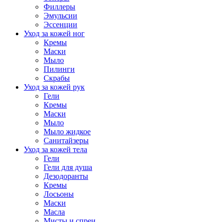
Филлеры
Эмульсии
Эссенции
Уход за кожей ног
Кремы
Маски
Мыло
Пилинги
Скрабы
Уход за кожей рук
Гели
Кремы
Маски
Мыло
Мыло жидкое
Санитайзеры
Уход за кожей тела
Гели
Гели для душа
Дезодоранты
Кремы
Лосьоны
Маски
Масла
Мисты и спреи