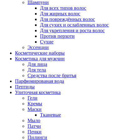
Шампуни
Для всех типов волос
Для жирных волос
Для повреждённых волос
Для сухих и ослабленных волос
Для укрепления и роста волос
Против перхоти
Сухие
Эссенции
Косметические наборы
Косметика для мужчин
Для лица
Для тела
Средства после бритья
Парфюмированая вода
Пептиды
Улиточная косметика
Гели
Кремы
Маски
Тканевые
Мыло
Патчи
Пенки
Пилинги