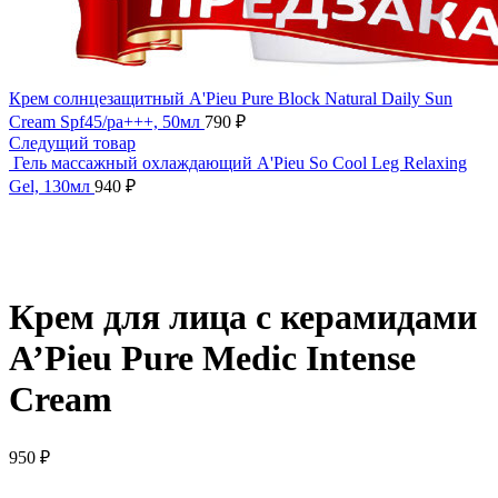
Крем солнцезащитный A'Pieu Pure Block Natural Daily Sun
Cream Spf45/pa+++, 50мл
790
₽
Следущий товар
Гель массажный охлаждающий A'Pieu So Cool Leg Relaxing
Gel, 130мл
940
₽
Нажмите, чтобы увеличить
Крем для лица с керамидами
A’Pieu Pure Medic Intense
Cream
950
₽