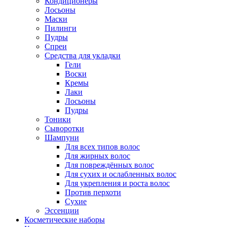
Кондиционеры
Лосьоны
Маски
Пилинги
Пудры
Спреи
Средства для укладки
Гели
Воски
Кремы
Лаки
Лосьоны
Пудры
Тоники
Сыворотки
Шампуни
Для всех типов волос
Для жирных волос
Для повреждённых волос
Для сухих и ослабленных волос
Для укрепления и роста волос
Против перхоти
Сухие
Эссенции
Косметические наборы