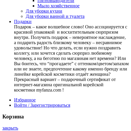
Пятновыводители
Мыло хозяйственное
Для уборки кухни
Для уборки ванной и туалета
Подарки
Подарок – какое волшебное слово! Оно ассоциируется с
красивой упаковкой и восхитительным сюрпризом
внутри. Получить подарок – невероятное наслаждение,
а подарить радость близкому человеку – несравнимое
удовольствие! Но что делать, если нужно поздравить
коллегу, или хочется сделать сюрприз любимому
человеку, а на беготню по магазинам нет времени? Или
Вы боитесь, что “прогадаете” с оттенком/цветом/запахом
или не знаете, предпочтение какому именно бренду или
линейке корейской косметики отдаёт женщина?
Прекрасный вариант – подарочный сертификат от
интернет-магазина оригинальной корейской
косметики myfanza.com !
Избранное
Войти / Зарегистрироваться
Корзина
закрыть