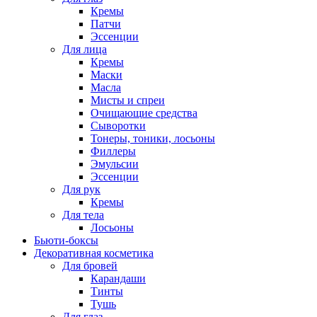
Кремы
Патчи
Эссенции
Для лица
Кремы
Маски
Масла
Мисты и спреи
Очищающие средства
Сыворотки
Тонеры, тоники, лосьоны
Филлеры
Эмульсии
Эссенции
Для рук
Кремы
Для тела
Лосьоны
Бьюти-боксы
Декоративная косметика
Для бровей
Карандаши
Тинты
Тушь
Для глаз