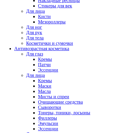
Накладные ресницы
Стикеры для век
Для лица
Кисти
Мезороллеры
Для ног
Для рук
Для тела
Косметички и сумочки
Антивозрастная косметика
Для глаз
Кремы
Патчи
Эссенции
Для лица
Кремы
Маски
Масла
Мисты и спреи
Очищающие средства
Сыворотки
Тонеры, тоники, лосьоны
Филлеры
Эмульсии
Эссенции