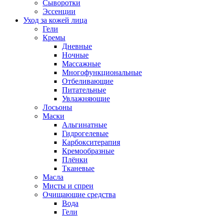
Сыворотки
Эссенции
Уход за кожей лица
Гели
Кремы
Дневные
Ночные
Массажные
Многофункциональные
Отбеливающие
Питательные
Увлажняющие
Лосьоны
Маски
Альгинатные
Гидрогелевые
Карбокситерапия
Кремообразные
Плёнки
Тканевые
Масла
Мисты и спреи
Очищающие средства
Вода
Гели