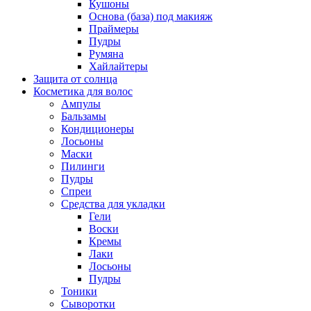
Кушоны
Основа (база) под макияж
Праймеры
Пудры
Румяна
Хайлайтеры
Защита от солнца
Косметика для волос
Ампулы
Бальзамы
Кондиционеры
Лосьоны
Маски
Пилинги
Пудры
Спреи
Средства для укладки
Гели
Воски
Кремы
Лаки
Лосьоны
Пудры
Тоники
Сыворотки