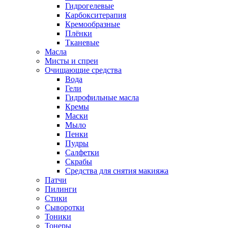
Гидрогелевые
Карбокситерапия
Кремообразные
Плёнки
Тканевые
Масла
Мисты и спреи
Очищающие средства
Вода
Гели
Гидрофильные масла
Кремы
Маски
Мыло
Пенки
Пудры
Салфетки
Скрабы
Средства для снятия макияжа
Патчи
Пилинги
Стики
Сыворотки
Тоники
Тонеры