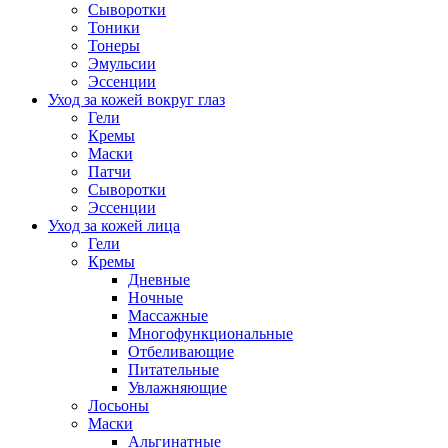
Сыворотки
Тоники
Тонеры
Эмульсии
Эссенции
Уход за кожей вокруг глаз
Гели
Кремы
Маски
Патчи
Сыворотки
Эссенции
Уход за кожей лица
Гели
Кремы
Дневные
Ночные
Массажные
Многофункциональные
Отбеливающие
Питательные
Увлажняющие
Лосьоны
Маски
Альгинатные