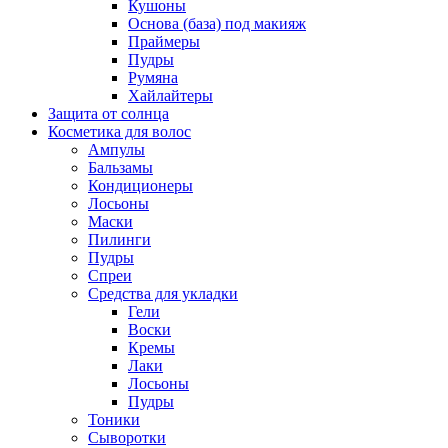
Кушоны
Основа (база) под макияж
Праймеры
Пудры
Румяна
Хайлайтеры
Защита от солнца
Косметика для волос
Ампулы
Бальзамы
Кондиционеры
Лосьоны
Маски
Пилинги
Пудры
Спреи
Средства для укладки
Гели
Воски
Кремы
Лаки
Лосьоны
Пудры
Тоники
Сыворотки