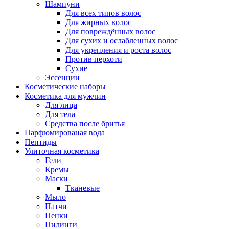
Шампуни
Для всех типов волос
Для жирных волос
Для повреждённых волос
Для сухих и ослабленных волос
Для укрепления и роста волос
Против перхоти
Сухие
Эссенции
Косметические наборы
Косметика для мужчин
Для лица
Для тела
Средства после бритья
Парфюмированая вода
Пептиды
Улиточная косметика
Гели
Кремы
Маски
Тканевые
Мыло
Патчи
Пенки
Пилинги