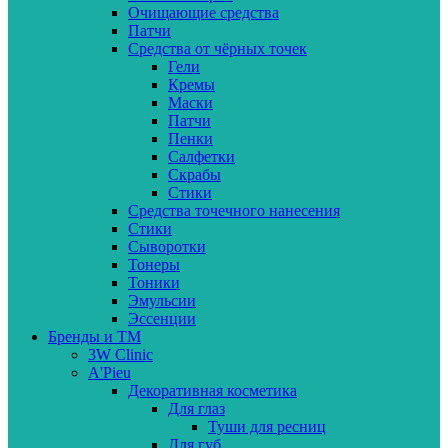
Очищающие средства
Патчи
Средства от чёрных точек
Гели
Кремы
Маски
Патчи
Пенки
Салфетки
Скрабы
Стики
Средства точечного нанесения
Стики
Сыворотки
Тонеры
Тоники
Эмульсии
Эссенции
Бренды и ТМ
3W Clinic
A'Pieu
Декоративная косметика
Для глаз
Туши для ресниц
Для губ