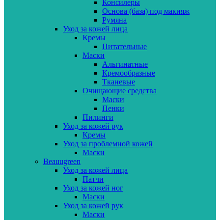
Консилеры
Основа (база) под макияж
Румяна
Уход за кожей лица
Кремы
Питательные
Маски
Альгинатные
Кремообразные
Тканевые
Очищающие средства
Маски
Пенки
Пилинги
Уход за кожей рук
Кремы
Уход за проблемной кожей
Маски
Beauugreen
Уход за кожей лица
Патчи
Уход за кожей ног
Маски
Уход за кожей рук
Маски