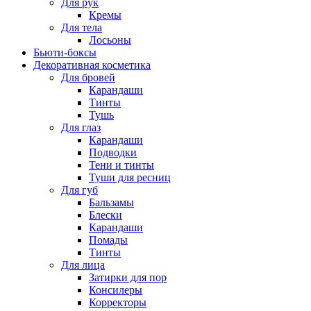
Для рук
Кремы
Для тела
Лосьоны
Бьюти-боксы
Декоративная косметика
Для бровей
Карандаши
Тинты
Тушь
Для глаз
Карандаши
Подводки
Тени и тинты
Туши для ресниц
Для губ
Бальзамы
Блески
Карандаши
Помады
Тинты
Для лица
Затирки для пор
Консилеры
Корректоры