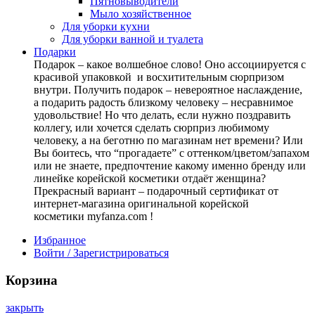
Пятновыводители
Мыло хозяйственное
Для уборки кухни
Для уборки ванной и туалета
Подарки
Подарок – какое волшебное слово! Оно ассоциируется с
красивой упаковкой и восхитительным сюрпризом
внутри. Получить подарок – невероятное наслаждение,
а подарить радость близкому человеку – несравнимое
удовольствие! Но что делать, если нужно поздравить
коллегу, или хочется сделать сюрприз любимому
человеку, а на беготню по магазинам нет времени? Или
Вы боитесь, что “прогадаете” с оттенком/цветом/запахом
или не знаете, предпочтение какому именно бренду или
линейке корейской косметики отдаёт женщина?
Прекрасный вариант – подарочный сертификат от
интернет-магазина оригинальной корейской
косметики myfanza.com !
Избранное
Войти / Зарегистрироваться
Корзина
закрыть