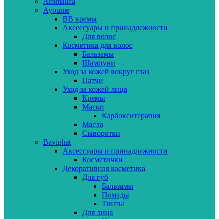
Aromatica
Ayoume
BB кремы
Аксессуары и принадлежности
Для волос
Косметика для волос
Бальзамы
Шампуни
Уход за кожей вокруг глаз
Патчи
Уход за кожей лица
Кремы
Маски
Карбокситерапия
Масла
Сыворотки
Baviphat
Аксессуары и принадлежности
Косметички
Декоративная косметика
Для губ
Бальзамы
Помады
Тинты
Для лица