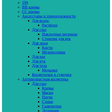
199
BB кремы
CC кремы
Аксессуары и принадлежности
Для волос
Расчёски
Для глаз
Накладные ресницы
Стикеры для век
Для лица
Кисти
Мезороллеры
Для ног
Для рук
Для тела
Мочалки
Косметички и сумочки
Антивозрастная косметика
Для глаз
Кремы
Маски
Патчи
Стики
Сыворотки
Эссенции