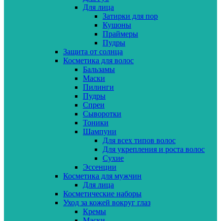
Для лица
Затирки для пор
Кушоны
Праймеры
Пудры
Защита от солнца
Косметика для волос
Бальзамы
Маски
Пилинги
Пудры
Спреи
Сыворотки
Тоники
Шампуни
Для всех типов волос
Для укрепления и роста волос
Сухие
Эссенции
Косметика для мужчин
Для лица
Косметические наборы
Уход за кожей вокруг глаз
Кремы
Маски