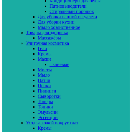
Кондиционеры для белья
Пятновыводители
Стиральный порошок
Для уборки ванной и туалета
Для уборки кухни
Мыло хозяйственное
Товары для здоровья
Массажёры
Улиточная косметика
Гели
Кремы
Маски
Тканевые
Мисты
Мыло
Патчи
Пенки
Пилинги
Сыворотки
Тонеры
Тоники
Эмульсии
Эссенции
Уход за кожей вокруг глаз
Кремы