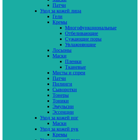
Патчи
Уход за кожей лица
Гели
Кремы
Многофункциональные
Отбеливающие
Сужающие поры
Увлажняющие
Лосьоны
Маски
Пленки
Тканевые
Мисты и спреи
Патчи
Пилинги
Сыворотки
Тонеры
Тоники
Эмульсии
Эссенции
Уход за кожей ног
Маски
Уход за кожей рук
Кремы