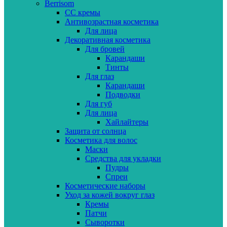
Berrisom
CC кремы
Антивозрастная косметика
Для лица
Декоративная косметика
Для бровей
Карандаши
Тинты
Для глаз
Карандаши
Подводки
Для губ
Для лица
Хайлайтеры
Защита от солнца
Косметика для волос
Маски
Средства для укладки
Пудры
Спреи
Косметические наборы
Уход за кожей вокруг глаз
Кремы
Патчи
Сыворотки