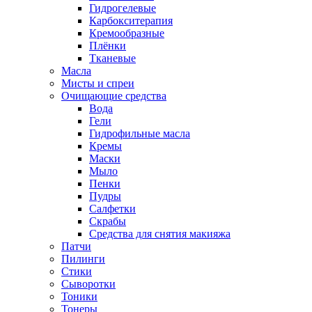
Гидрогелевые
Карбокситерапия
Кремообразные
Плёнки
Тканевые
Масла
Мисты и спреи
Очищающие средства
Вода
Гели
Гидрофильные масла
Кремы
Маски
Мыло
Пенки
Пудры
Салфетки
Скрабы
Средства для снятия макияжа
Патчи
Пилинги
Стики
Сыворотки
Тоники
Тонеры