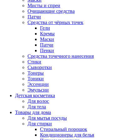
Мисты и спреи
Очищающие средства
Патчи
Средства от чёрных точек
Гели
Кремы
Маски
Патчи
Пенки
Средства точечного нанесения
Стики
Сыворотки
Тонеры
Тоники
Эссенции
Эмульсии
Детская косметика
Для волос
Для тела
Товары для дома
Для мытья посуды
Для стирки
Стиральный порошок
Кондиционеры для белья