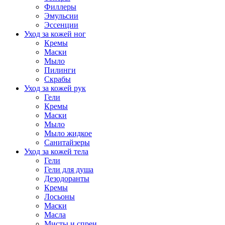
Филлеры
Эмульсии
Эссенции
Уход за кожей ног
Кремы
Маски
Мыло
Пилинги
Скрабы
Уход за кожей рук
Гели
Кремы
Маски
Мыло
Мыло жидкое
Санитайзеры
Уход за кожей тела
Гели
Гели для душа
Дезодоранты
Кремы
Лосьоны
Маски
Масла
Мисты и спреи