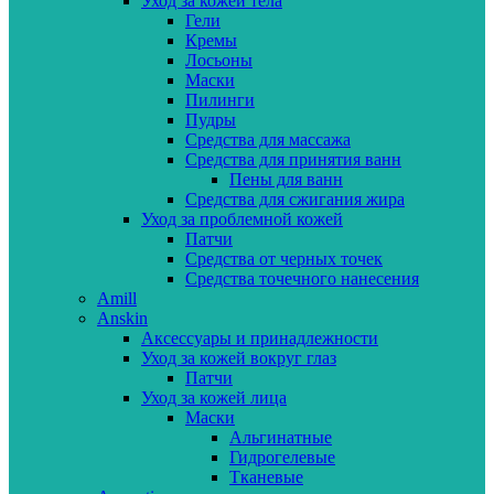
Уход за кожей тела
Гели
Кремы
Лосьоны
Маски
Пилинги
Пудры
Средства для массажа
Средства для принятия ванн
Пены для ванн
Средства для сжигания жира
Уход за проблемной кожей
Патчи
Средства от черных точек
Средства точечного нанесения
Amill
Anskin
Аксессуары и принадлежности
Уход за кожей вокруг глаз
Патчи
Уход за кожей лица
Маски
Альгинатные
Гидрогелевые
Тканевые