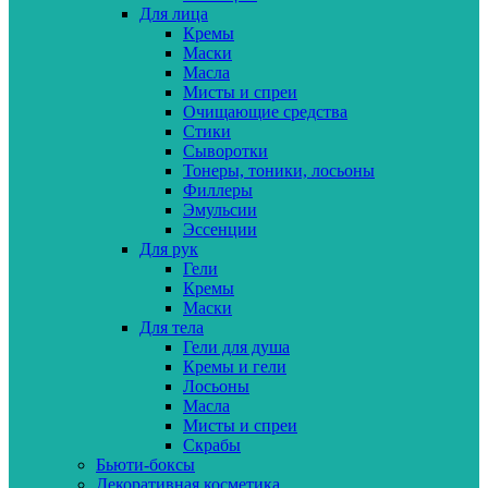
Для лица
Кремы
Маски
Масла
Мисты и спреи
Очищающие средства
Стики
Сыворотки
Тонеры, тоники, лосьоны
Филлеры
Эмульсии
Эссенции
Для рук
Гели
Кремы
Маски
Для тела
Гели для душа
Кремы и гели
Лосьоны
Масла
Мисты и спреи
Скрабы
Бьюти-боксы
Декоративная косметика