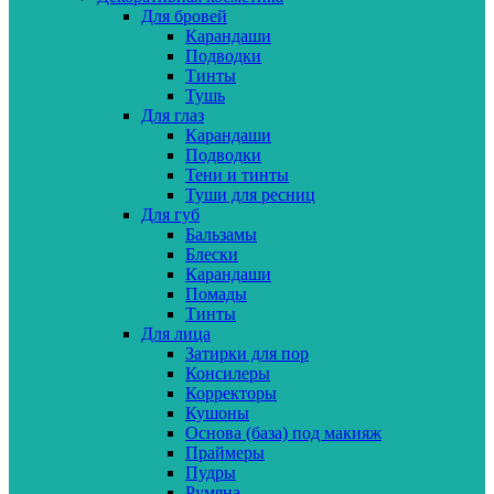
Для бровей
Карандаши
Подводки
Тинты
Тушь
Для глаз
Карандаши
Подводки
Тени и тинты
Туши для ресниц
Для губ
Бальзамы
Блески
Карандаши
Помады
Тинты
Для лица
Затирки для пор
Консилеры
Корректоры
Кушоны
Основа (база) под макияж
Праймеры
Пудры
Румяна