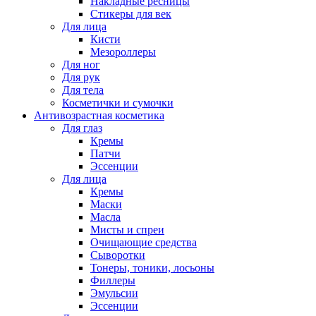
Накладные ресницы
Стикеры для век
Для лица
Кисти
Мезороллеры
Для ног
Для рук
Для тела
Косметички и сумочки
Антивозрастная косметика
Для глаз
Кремы
Патчи
Эссенции
Для лица
Кремы
Маски
Масла
Мисты и спреи
Очищающие средства
Сыворотки
Тонеры, тоники, лосьоны
Филлеры
Эмульсии
Эссенции