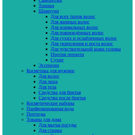
Сыворотки
Тоники
Шампуни
Для всех типов волос
Для жирных волос
Для нормальных волос
Для повреждённых волос
Для сухих и ослабленных волос
Для укрепления и роста волос
Для чувствительной кожи головы
Против перхоти
Сухие
Эссенции
Косметика для мужчин
Для волос
Для лица
Для тела
Средства для бритья
Средства после бритья
Косметические наборы
Парфюмированая вода
Пептиды
Товары для дома
Для мытья посуды
Для стирки