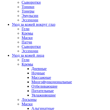
Сыворотки
Тоники
Тонеры
Эмульсии
Эссенции
Уход за кожей вокруг глаз
Гели
Кремы
Маски
Патчи
Сыворотки
Эссенции
Уход за кожей лица
Гели
Кремы
Дневные
Ночные
Массажные
Многофункциональные
Отбеливающие
Питательные
Увлажняющие
Лосьоны
Маски
Альгинатные