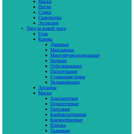
Маски
Патчи
Стики
Сыворотки
Эссенции
Уход за кожей лица
Гели
Кремы
Дневные
Массажные
Многофункциональные
Ночные
Отбеливающие
Питательные
Сужающие поры
Увлажняющие
Лосьоны
Маски
Альгинатные
Гидрогелевые
Гипсовые
Карбокситерапия
Кремообразные
Плёнки
Тканевые