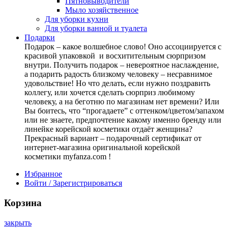
Пятновыводители
Мыло хозяйственное
Для уборки кухни
Для уборки ванной и туалета
Подарки
Подарок – какое волшебное слово! Оно ассоциируется с
красивой упаковкой и восхитительным сюрпризом
внутри. Получить подарок – невероятное наслаждение,
а подарить радость близкому человеку – несравнимое
удовольствие! Но что делать, если нужно поздравить
коллегу, или хочется сделать сюрприз любимому
человеку, а на беготню по магазинам нет времени? Или
Вы боитесь, что “прогадаете” с оттенком/цветом/запахом
или не знаете, предпочтение какому именно бренду или
линейке корейской косметики отдаёт женщина?
Прекрасный вариант – подарочный сертификат от
интернет-магазина оригинальной корейской
косметики myfanza.com !
Избранное
Войти / Зарегистрироваться
Корзина
закрыть