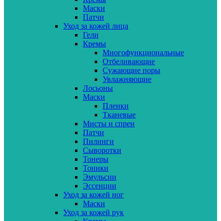
Маски
Патчи
Уход за кожей лица
Гели
Кремы
Многофункциональные
Отбеливающие
Сужающие поры
Увлажняющие
Лосьоны
Маски
Пленки
Тканевые
Мисты и спреи
Патчи
Пилинги
Сыворотки
Тонеры
Тоники
Эмульсии
Эссенции
Уход за кожей ног
Маски
Уход за кожей рук