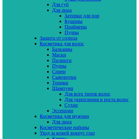
Для губ
Для лица
Затирки для пор
Кушоны
Праймеры
Пудры
Защита от солнца
Косметика для волос
Бальзамы
Маски
Пилинги
Пудры
Спреи
Сыворотки
Тоники
Шампуни
Для всех типов волос
Для укрепления и роста волос
Сухие
Эссенции
Косметика для мужчин
Для лица
Косметические наборы
Уход за кожей вокруг глаз
Кремы