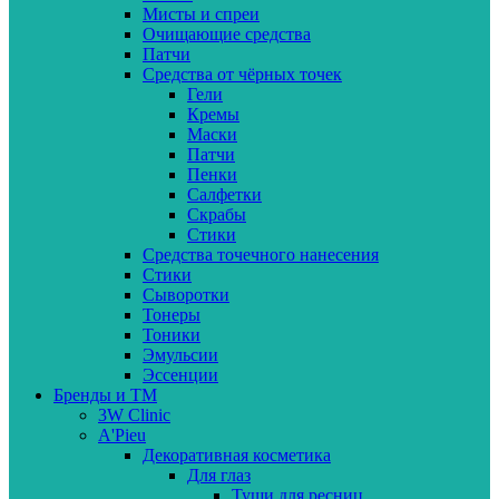
Мисты и спреи
Очищающие средства
Патчи
Средства от чёрных точек
Гели
Кремы
Маски
Патчи
Пенки
Салфетки
Скрабы
Стики
Средства точечного нанесения
Стики
Сыворотки
Тонеры
Тоники
Эмульсии
Эссенции
Бренды и ТМ
3W Clinic
A'Pieu
Декоративная косметика
Для глаз
Туши для ресниц