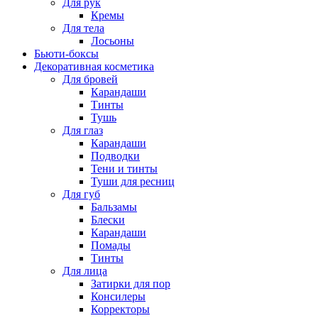
Для рук
Кремы
Для тела
Лосьоны
Бьюти-боксы
Декоративная косметика
Для бровей
Карандаши
Тинты
Тушь
Для глаз
Карандаши
Подводки
Тени и тинты
Туши для ресниц
Для губ
Бальзамы
Блески
Карандаши
Помады
Тинты
Для лица
Затирки для пор
Консилеры
Корректоры