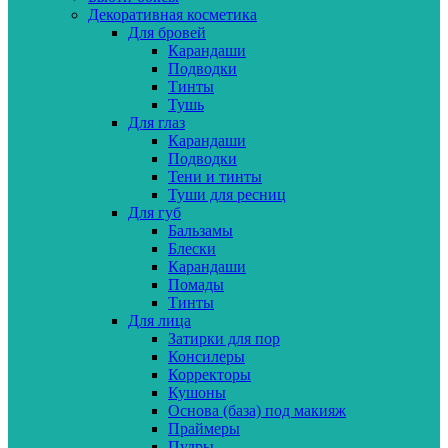
Декоративная косметика
Для бровей
Карандаши
Подводки
Тинты
Тушь
Для глаз
Карандаши
Подводки
Тени и тинты
Туши для ресниц
Для губ
Бальзамы
Блески
Карандаши
Помады
Тинты
Для лица
Затирки для пор
Консилеры
Корректоры
Кушоны
Основа (база) под макияж
Праймеры
Пудры