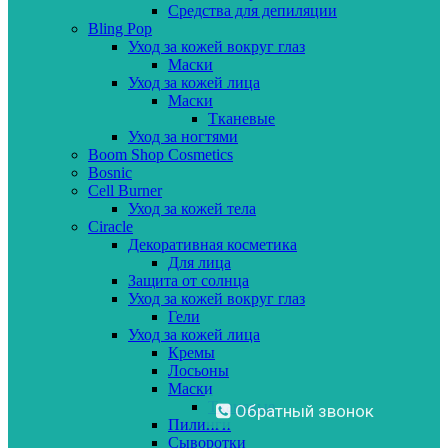
Средства для депиляции
Bling Pop
Уход за кожей вокруг глаз
Маски
Уход за кожей лица
Маски
Тканевые
Уход за ногтями
Boom Shop Cosmetics
Bosnic
Cell Burner
Уход за кожей тела
Ciracle
Декоративная косметика
Для лица
Защита от солнца
Уход за кожей вокруг глаз
Гели
Уход за кожей лица
Кремы
Лосьоны
Маски
Тканевые
Обратный звонок
Пилинги
Сыворотки