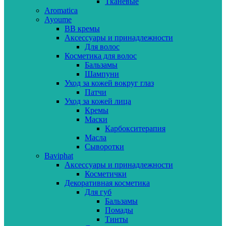
Тканевые
Aromatica
Ayoume
BB кремы
Аксессуары и принадлежности
Для волос
Косметика для волос
Бальзамы
Шампуни
Уход за кожей вокруг глаз
Патчи
Уход за кожей лица
Кремы
Маски
Карбокситерапия
Масла
Сыворотки
Baviphat
Аксессуары и принадлежности
Косметички
Декоративная косметика
Для губ
Бальзамы
Помады
Тинты