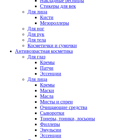
Накладные ресницы
Стикеры для век
Для лица
Кисти
Мезороллеры
Для ног
Для рук
Для тела
Косметички и сумочки
Антивозрастная косметика
Для глаз
Кремы
Патчи
Эссенции
Для лица
Кремы
Маски
Масла
Мисты и спреи
Очищающие средства
Сыворотки
Тонеры, тоники, лосьоны
Филлеры
Эмульсии
Эссенции