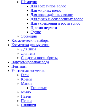
Шампуни
Для всех типов волос
Для жирных волос
Для повреждённых волос
Для сухих и ослабленных волос
Для укрепления и роста волос
Против перхоти
Сухие
Эссенции
Косметические наборы
Косметика для мужчин
Для лица
Для тела
Средства после бритья
Парфюмированая вода
Пептиды
Улиточная косметика
Гели
Кремы
Маски
Тканевые
Мыло
Патчи
Пенки
Пилинги