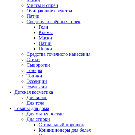
Мисты и спреи
Очищающие средства
Патчи
Средства от чёрных точек
Гели
Кремы
Маски
Патчи
Пенки
Средства точечного нанесения
Стики
Сыворотки
Тонеры
Тоники
Эссенции
Эмульсии
Детская косметика
Для волос
Для тела
Товары для дома
Для мытья посуды
Для стирки
Стиральный порошок
Кондиционеры для белья