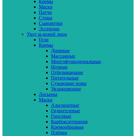
Кремы
Маски
Патчи
Стики
Сыворотки
Эссенции
Уход за кожей лица
Гели
Кремы
Дневные
Массажные
Многофункциональные
Ночные
Отбеливающие
Питательные
Сужающие поры
Увлажняющие
Лосьоны
Маски
Альгинатные
Гидрогелевые
Гипсовые
Карбокситерапия
Кремообразные
Плёнки