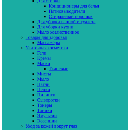
Для стирки
Кондиционеры для белья
Пятновыводители
Стиральный порошок
Для уборки ванной и туалета
Для уборки кухни
Мыло хозяйственное
Товары для здоровья
Массажёры
Улиточная косметика
Гели
Кремы
Маски
Тканевые
Мисты
Мыло
Патчи
Пенки
Пилинги
Сыворотки
Тонеры
Тоники
Эмульсии
Эссенции
Уход за кожей вокруг глаз