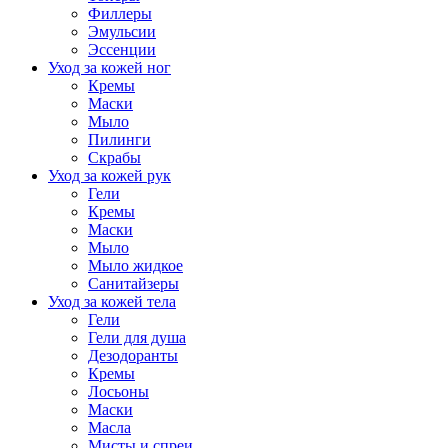
Филлеры
Эмульсии
Эссенции
Уход за кожей ног
Кремы
Маски
Мыло
Пилинги
Скрабы
Уход за кожей рук
Гели
Кремы
Маски
Мыло
Мыло жидкое
Санитайзеры
Уход за кожей тела
Гели
Гели для душа
Дезодоранты
Кремы
Лосьоны
Маски
Масла
Мисты и спреи