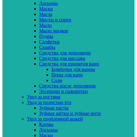
Лосьоны
Маски
Масла
Мисты и спреи
Мыло
Мыло жидкое
Пудры
Салфетки
Скрабы
Средства для депиляции
Средства для массажа
Средства для принятия ванн
Бомбочки для ванны
Пены для ванн
Соли
Средства после депиляции
Эссенции и сыворотки
Уход за ногтями
Уход за полостью рта
Зубные пасты
Зубные щётки и зубные нити
Уход за проблемной кожей
Кремы
Лосьоны
Маски