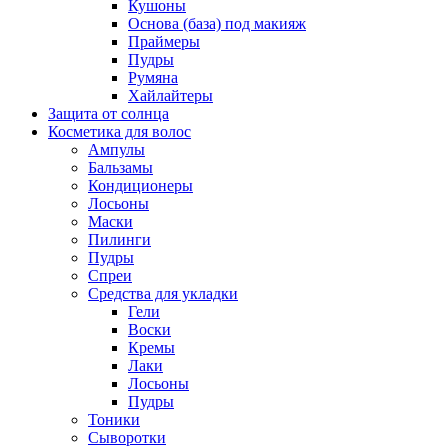
Кушоны
Основа (база) под макияж
Праймеры
Пудры
Румяна
Хайлайтеры
Защита от солнца
Косметика для волос
Ампулы
Бальзамы
Кондиционеры
Лосьоны
Маски
Пилинги
Пудры
Спреи
Средства для укладки
Гели
Воски
Кремы
Лаки
Лосьоны
Пудры
Тоники
Сыворотки