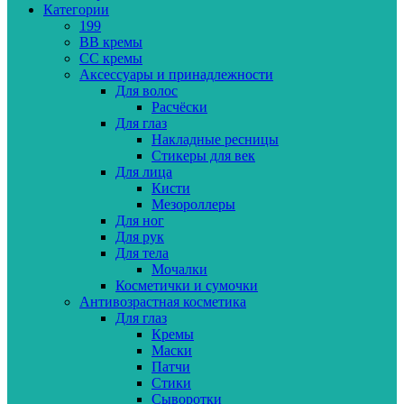
Категории
199
BB кремы
CC кремы
Аксессуары и принадлежности
Для волос
Расчёски
Для глаз
Накладные ресницы
Стикеры для век
Для лица
Кисти
Мезороллеры
Для ног
Для рук
Для тела
Мочалки
Косметички и сумочки
Антивозрастная косметика
Для глаз
Кремы
Маски
Патчи
Стики
Сыворотки