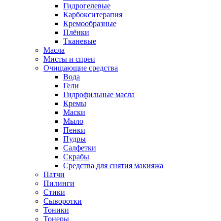
Гидрогелевые
Карбокситерапия
Кремообразные
Плёнки
Тканевые
Масла
Мисты и спреи
Очищающие средства
Вода
Гели
Гидрофильные масла
Кремы
Маски
Мыло
Пенки
Пудры
Салфетки
Скрабы
Средства для снятия макияжа
Патчи
Пилинги
Стики
Сыворотки
Тоники
Тонеры