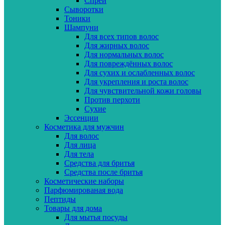
Спреи
Сыворотки
Тоники
Шампуни
Для всех типов волос
Для жирных волос
Для нормальных волос
Для повреждённых волос
Для сухих и ослабленных волос
Для укрепления и роста волос
Для чувствительной кожи головы
Против перхоти
Сухие
Эссенции
Косметика для мужчин
Для волос
Для лица
Для тела
Средства для бритья
Средства после бритья
Косметические наборы
Парфюмированая вода
Пептиды
Товары для дома
Для мытья посуды