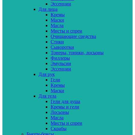
Эссенции
Для лица
Кремы
Маски
Масла
Мисты и спреи
Очищающие средства
Стики
Сыворотки
Тонеры, тоники, лосьоны
Филлеры
Эмульсии
Эссенции
Для рук
Гели
Кремы
Маски
Для тела
Гели для душа
Кремы и гели
Лосьоны
Масла
Мисты и спреи
Скрабы
Бьюти-боксы