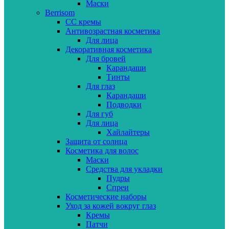
Маски
Berrisom
CC кремы
Антивозрастная косметика
Для лица
Декоративная косметика
Для бровей
Карандаши
Тинты
Для глаз
Карандаши
Подводки
Для губ
Для лица
Хайлайтеры
Защита от солнца
Косметика для волос
Маски
Средства для укладки
Пудры
Спреи
Косметические наборы
Уход за кожей вокруг глаз
Кремы
Патчи