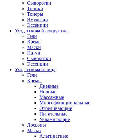
Сыворотки
Тоники
Тонеры
Эмульсии
Эссенции
Уход за кожей вокруг глаз
Гели
Кремы
Маски
Патчи
Сыворотки
Эссенции
Уход за кожей лица
Гели
Кремы
Дневные
Ночные
Массажные
Многофункциональные
Отбеливающие
Питательные
Увлажняющие
Лосьоны
Маски
Альгинатные